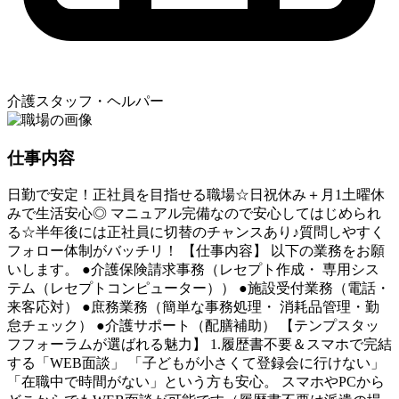
介護スタッフ・ヘルパー
仕事内容
日勤で安定！正社員を目指せる職場☆日祝休み＋月1土曜休
みで生活安心◎ マニュアル完備なので安心してはじめられ
る☆半年後には正社員に切替のチャンスあり♪質問しやすく
フォロー体制がバッチリ！ 【仕事内容】 以下の業務をお願
いします。 ●介護保険請求事務（レセプト作成・ 専用シス
テム（レセプトコンピューター）） ●施設受付業務（電話・
来客応対） ●庶務業務（簡単な事務処理・ 消耗品管理・勤
怠チェック） ●介護サポート（配膳補助） 【テンプスタッ
フフォーラムが選ばれる魅力】 1.履歴書不要＆スマホで完結
する「WEB面談」 「子どもが小さくて登録会に行けない」
「在職中で時間がない」という方も安心。 スマホやPCから