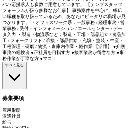
パパ応援求人も多数ご用意しています。 【テンプスタッフ
フォーラムが扱う多様なお仕事】 事務案件を中心に、幅広
い職種を取り扱っているため、あなたにピッタリの職場が見
つかります。 ・オフィスワーク系：一般事務 / 経理事務 / 営
業事務 / 受付・インフォメーション / コールセンター / デー
タ入力 ・製造・物流系など：製造・工場・部品組立 / 食品加
工 / フォークリフト / 溶接・部品供給・充填・塗装・生産・
工程管理・研磨 / 物流・倉庫内作業・軽作業 【活躍】 ●介護
事務の経験者 ●正社員を目指す方 ●接客業務が得意な方 ●事
務作業が丁寧な方 ●マニュ
すべて見る
募集要項
雇用形態
派遣社員
給与