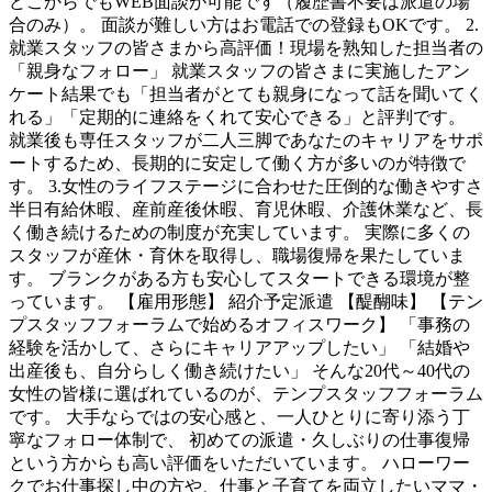
どこからでもWEB面談が可能です（履歴書不要は派遣の場
合のみ）。 面談が難しい方はお電話での登録もOKです。 2.
就業スタッフの皆さまから高評価！現場を熟知した担当者の
「親身なフォロー」 就業スタッフの皆さまに実施したアン
ケート結果でも「担当者がとても親身になって話を聞いてく
れる」「定期的に連絡をくれて安心できる」と評判です。
就業後も専任スタッフが二人三脚であなたのキャリアをサポ
ートするため、長期的に安定して働く方が多いのが特徴で
す。 3.女性のライフステージに合わせた圧倒的な働きやすさ
半日有給休暇、産前産後休暇、育児休暇、介護休業など、長
く働き続けるための制度が充実しています。 実際に多くの
スタッフが産休・育休を取得し、職場復帰を果たしていま
す。 ブランクがある方も安心してスタートできる環境が整
っています。 【雇用形態】 紹介予定派遣 【醍醐味】 【テン
プスタッフフォーラムで始めるオフィスワーク】 「事務の
経験を活かして、さらにキャリアアップしたい」 「結婚や
出産後も、自分らしく働き続けたい」 そんな20代～40代の
女性の皆様に選ばれているのが、テンプスタッフフォーラム
です。 大手ならではの安心感と、一人ひとりに寄り添う丁
寧なフォロー体制で、 初めての派遣・久しぶりの仕事復帰
という方からも高い評価をいただいています。 ハローワー
クでお仕事探し中の方や、仕事と子育てを両立したいママ・