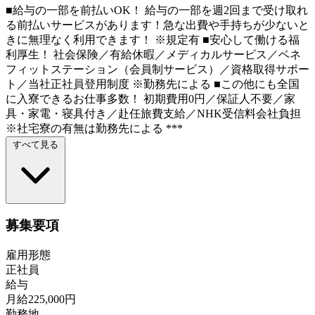
■給与の一部を前払いOK！ 給与の一部を週2回まで受け取れ
る前払いサービスがあります！急な出費や手持ちが少ないと
きに無理なく利用できます！ ※規定有 ■安心して働ける福
利厚生！ 社会保険／有給休暇／メディカルサービス／ベネ
フィットステーション（会員制サービス）／資格取得サポー
ト／当社正社員登用制度 ※勤務先による ■この他にも全国
に入寮できるお仕事多数！ 初期費用0円／保証人不要／家
具・家電・寝具付き／赴任旅費支給／NHK受信料会社負担
※社宅寮の有無は勤務先による ***
すべて見る
募集要項
雇用形態
正社員
給与
月給225,000円
勤務地