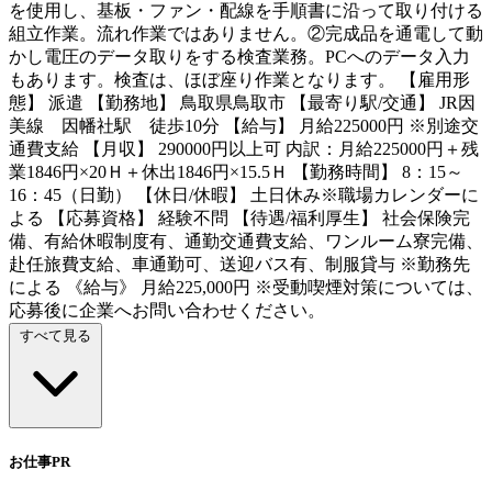
を使用し、基板・ファン・配線を手順書に沿って取り付ける
組立作業。流れ作業ではありません。②完成品を通電して動
かし電圧のデータ取りをする検査業務。PCへのデータ入力
もあります。検査は、ほぼ座り作業となります。 【雇用形
態】 派遣 【勤務地】 鳥取県鳥取市 【最寄り駅/交通】 JR因
美線 因幡社駅 徒歩10分 【給与】 月給225000円 ※別途交
通費支給 【月収】 290000円以上可 内訳：月給225000円＋残
業1846円×20Ｈ＋休出1846円×15.5Ｈ 【勤務時間】 8：15～
16：45（日勤） 【休日/休暇】 土日休み※職場カレンダーに
よる 【応募資格】 経験不問 【待遇/福利厚生】 社会保険完
備、有給休暇制度有、通勤交通費支給、ワンルーム寮完備、
赴任旅費支給、車通勤可、送迎バス有、制服貸与 ※勤務先
による 《給与》 月給225,000円 ※受動喫煙対策については、
応募後に企業へお問い合わせください。
すべて見る
お仕事PR