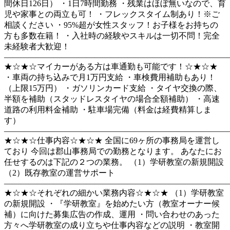
間休日126日） ・1日7時間勤務 ・残業はほぼ無いなので、育
児や家事との両立も可！ ・フレックスタイム制あり！※ご
相談ください ・95%超が女性スタッフ！お子様をお持ちの
方も多数在籍！ ・入社時の経験やスキルは一切不問！完全
未経験者大歓迎！
―――――――――――――――――――――――――――
★☆★☆マイカーがある方は車通勤も可能です！☆★☆★
・車両の持ち込みで月1万円支給 ・車検費用補助もあり！
（上限15万円） ・ガソリンカード支給 ・タイヤ交換の際、
半額を補助（スタッドレスタイヤの場合全額補助） ・高速
道路の利用料金補助 ・駐車場完備（料金は経費精算しま
す）
―――――――――――――――――――――――――――
★☆★☆仕事内容☆★☆★ 全国に69ヶ所の事務局を運営し
ており 今回は郡山事務局での勤務となります。 あなたにお
任せするのは下記の２つの業務。 （1）学研教室の新規開設
（2）既存教室の運営サポート
―――――――――――――――――――――――――――
★☆★☆それぞれの細かい業務内容☆★☆★ （1）学研教室
の新規開設 ・『学研教室』を始めたい方（教室オーナー候
補）に向けた募集広告の作成、運用 ・問い合わせのあった
方々へ学研教室の成り立ちや仕事内容などの説明 ・教室開