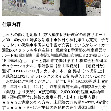
仕事内容
しゅふの働くを応援！ [求人概要]: 学研教室の運営サポート
／30～40代の主婦多数活躍中◆休日や福利厚生も充実！子育
てしやすい職場◆車両関連手当が充実しているからマイカー
通勤のスタッフも多数在籍！ [職種名]: 学習塾の教室運営サ
ポート職 [勤務地・最寄駅]: 福島県郡山市朝日3-2-37朝日ビル
1F ※転勤なし！ずっと郡山市で働けます！ 株式会社学研エ
デュケーショナル／学研教室【郡山事務局】 [勤務日数]:
週5日 09:00～17:00 月／火／水／木／金 長期【3ヶ月以上】
※残業ほぼなし ※フレックスタイム制も導入しているので
お気軽にご相談ください。 [給与]: 月給 192,000円以上 ■賞
与：年2回（6月、12月）、昨年度賞与実績は年間2.5ヶ月分
（業績により支給） ■想定年収：2,699,000円程度 ■昇給年1
回（契約更新時に昇給の査定を行います） [仕事内容]:
★☆★☆ご家庭のある方も、未経験の方も働きやすい職場で
す☆★☆★ ・9～17時/平日のみ勤務の完全週休2日制！（年