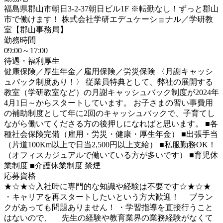
福島県郡山市朝日3-2-37朝日ビル1F ※転勤なし！ずっと郡山
市で働けます！ 株式会社学研エデュケーショナル／学研教
室【郡山事務局】
勤務時間
09:00～17:00
待遇・福利厚生
健康保険／厚生年金／雇用保険／労災保険 〈月謝キャッシ
ュバック制度あり！〉 従業員特典として、弊社の展開する
教室（学研教室など）の月謝キャッシュバック制度が2024年
4月1日～からスタートしています。 お子さまの習い事費用
の補助制度として年に2回のキャッシュバックで、子育てし
ながら働いてくださる方の後押しになればと思います。 ■各
種社会保険完備（雇用・労災・健康・厚生年金） ■出張手当
（片道100Km以上で日当2,500円以上支給） ■私服勤務OK！
（オフィスカジュアルで働いている方が多いです） ■育児休
業制度 ■介護休業制度 禁煙
応募資格
★☆★☆入社時に専門的な知識や経験は不要です☆★☆★
・キャリアを再スタートしたいという方大歓迎！ ブラン
クがあっても問題ありません！ ・学習指導を直接行うこと
はないので、 先生の経験や教育業界の業務経験がなくて