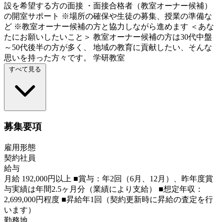
設を希望する方の面接 ・面接合格者（教室オーナー候補）
の開室サポート ※場所の確保や生徒の募集、授業の準備な
ど ※教室オーナー候補の方と協力しながら進めます ＜あな
たにお願いしたいこと＞ 教室オーナー候補の方は30代中盤
～50代後半の方が多く、 地域の教育に貢献したい、そんな
思いを持った方々です。 学研教室
すべて見る
募集要項
雇用形態
契約社員
給与
月給 192,000円以上 ■賞与：年2回（6月、12月）、昨年度賞
与実績は年間2.5ヶ月分（業績により支給） ■想定年収：
2,699,000円程度 ■昇給年1回（契約更新時に昇給の査定を行
います）
勤務地