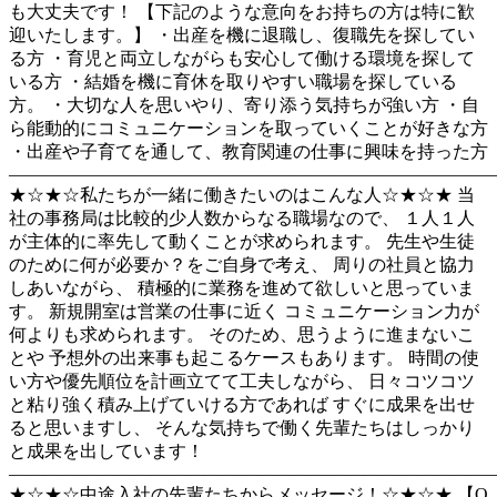
も大丈夫です！ 【下記のような意向をお持ちの方は特に歓
迎いたします。】 ・出産を機に退職し、復職先を探してい
る方 ・育児と両立しながらも安心して働ける環境を探して
いる方 ・結婚を機に育休を取りやすい職場を探している
方。 ・大切な人を思いやり、寄り添う気持ちが強い方 ・自
ら能動的にコミュニケーションを取っていくことが好きな方
・出産や子育てを通して、教育関連の仕事に興味を持った方
―――――――――――――――――――――――――――
★☆★☆私たちが一緒に働きたいのはこんな人☆★☆★ 当
社の事務局は比較的少人数からなる職場なので、 １人１人
が主体的に率先して動くことが求められます。 先生や生徒
のために何が必要か？をご自身で考え、 周りの社員と協力
しあいながら、 積極的に業務を進めて欲しいと思っていま
す。 新規開室は営業の仕事に近く コミュニケーション力が
何よりも求められます。 そのため、思うように進まないこ
とや 予想外の出来事も起こるケースもあります。 時間の使
い方や優先順位を計画立てて工夫しながら、 日々コツコツ
と粘り強く積み上げていける方であれば すぐに成果を出せ
ると思いますし、 そんな気持ちで働く先輩たちはしっかり
と成果を出しています！
―――――――――――――――――――――――――――
★☆★☆中途入社の先輩たちからメッセージ！☆★☆★ 【O