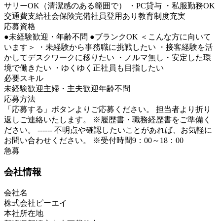
サリーOK（清潔感のある範囲で） ・PC貸与 ・私服勤務OK
交通費支給
社会保険完備
社員登用あり
教育制度充実
応募資格
●未経験歓迎・年齢不問 ●ブランクOK ＜こんな方に向いて
います＞ ・未経験から事務職に挑戦したい ・接客経験を活
かしてデスクワークに移りたい ・ノルマ無し・安定した環
境で働きたい ・ゆくゆく正社員も目指したい
必要スキル
未経験歓迎
主婦・主夫歓迎
年齢不問
応募方法
「応募する」ボタンよりご応募ください。 担当者より折り
返しご連絡いたします。 ※履歴書・職務経歴書をご準備く
ださい。 ------ 不明点や確認したいことがあれば、お気軽に
お問い合わせください。 ※受付時間9：00～18：00
急募
会社情報
会社名
株式会社ピーエイ
本社所在地