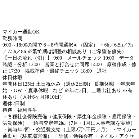
マイカー通勤OK
勤務時間
9:00～18:00の間で 6～8時間選択可（固定） ・6h／6.5h／7h
／7.5h／8h ※繁忙期は調整の相談あり（ご希望を優先）
【一日の流れ（例）】 9:00 メールチェック 10:00 データ
確認・分析 13:00 営業と打合せに同席 14:00 原稿作成・修
正 17:30 掲載準備・最終チェック 18:00 退社
休日休暇
年間休日125日 土日祝休み（週休2日制） 長期休暇 ・年末年
始 ・GW ・夏季休暇 など ※年に2日、土曜出社あり ※有
休あり（入社6ヶ月後10日）
週休2日制
待遇・福利厚生
・各種社会保険完備（健康保険・厚生年金保険・雇用保険・
労災保険） ・給与査定年2回（7月・1月に人事考課を実施）
・賞与年2回 ・交通費支給（上限2万5千円／月） ・マイカー
通勤可（駐車場完備） ・研修・勉強会有 ・ネイル・アクセ