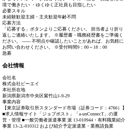
境で働きたい ・ゆくゆく正社員も目指したい
必要スキル
未経験歓迎
主婦・主夫歓迎
年齢不問
応募方法
「応募する」ボタンよりご応募ください。 担当者より折り
返しご連絡いたします。 ※履歴書・職務経歴書をご準備く
ださい。 ------ 不明点や確認したいことがあれば、お気軽に
お問い合わせください。 ※受付時間9：00～18：00
急募
会社情報
会社名
株式会社ピーエイ
本社所在地
新潟県新潟市中央区紫竹山1-9-29
事業内容
【東京証券取引所スタンダード市場（証券コード：4766）】
■求人情報サイト「ジョブポスト」「a-unConnecT」の運
営・管理 ■一般労働者派遣事業 派 13-010944・有料職業紹介
事業 13-ユ-010312 および紹介予定派遣業・業務請負業