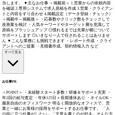
当します。 ▼主なお仕事 ＜掲載前＞ 1.営業からの依頼内容
を確認 2.専用システムで求人原稿を作成 3.営業・クライアン
トと内容をすり合わせ 4.掲載設定（データ登録・チェック）
＜掲載中～掲載後＞ ・応募数やクリック数をチェックして
改善案を検討 ・人気キーワードやターゲット層を意識して
原稿をブラッシュアップ ◎慣れるまでは先輩が横について
サポートします ◎いきなり一人で任されることはありませ
ん ▼こんな業務にも挑戦できます ・レポート作成 ・クライ
アントへのご提案 ・見積書作成、契約情報入力 など
すべて見る
お仕事PR
＜POINT＞ ・未経験スタート多数！研修＆サポート充実 ・
年2回の給与査定 ・年休125日＋長期連休あり ・ネイルOK・
服装自由のオフィスワーク 明るく開放的なオフィスで、営
業と一緒にお客様の採用をサポートするお仕事です。 「人
の役に立つ仕事がしたい」「文章を書くのが好き」そんな方