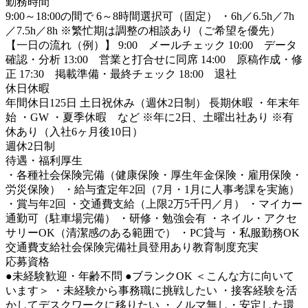
勤務時間
9:00～18:00の間で 6～8時間選択可（固定） ・6h／6.5h／7h
／7.5h／8h ※繁忙期は調整の相談あり（ご希望を優先）
【一日の流れ（例）】 9:00 メールチェック 10:00 データ
確認・分析 13:00 営業と打合せに同席 14:00 原稿作成・修
正 17:30 掲載準備・最終チェック 18:00 退社
休日休暇
年間休日125日 土日祝休み（週休2日制） 長期休暇 ・年末年
始 ・GW ・夏季休暇 など ※年に2日、土曜出社あり ※有
休あり（入社6ヶ月後10日）
週休2日制
待遇・福利厚生
・各種社会保険完備（健康保険・厚生年金保険・雇用保険・
労災保険） ・給与査定年2回（7月・1月に人事考課を実施）
・賞与年2回 ・交通費支給（上限2万5千円／月） ・マイカー
通勤可（駐車場完備） ・研修・勉強会有 ・ネイル・アクセ
サリーOK（清潔感のある範囲で） ・PC貸与 ・私服勤務OK
交通費支給
社会保険完備
社員登用あり
教育制度充実
応募資格
●未経験歓迎・年齢不問 ●ブランクOK ＜こんな方に向いて
います＞ ・未経験から事務職に挑戦したい ・接客経験を活
かしてデスクワークに移りたい ・ノルマ無し・安定した環