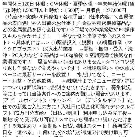
年間休日120日 休暇：GW休暇・夏季休暇・年末年始休暇 [給
与]: 時給 1,500円以上 時給：1,500円～ 月収例：277,000円
（時給×8H実働×20日稼働＋各種手当） [仕事内容]: ＼金属部
品の表面処理や入出荷のお仕事！／ 金型や精密機械部品な
どの金属製品を扱う会社です♪ ☆工場での作業経験やPC操作
スキルを活かせます！ 丁寧な研修と指導で安心のスター
ト♪ ＜具体的には…＞ (1)薬品投入（脱膜） (2)粉塵作業（マ
イクロブラスト） (3)入出荷業務 →開梱・梱包・受入・洗
浄・PC入力など ※部品は～10kg前後 ☆空調完備で快適な作
業環境です！ 騒音や臭いもほぼありません♪ ☆コツコツ繰
り返し作業なので覚えやすいです！ ＜職場環境♪＞ ◎休憩ス
ペースに最新サーバーを設置！ 水だけでなく、コーヒ
ー・お茶・その他飲料、 お味噌汁までメニュー豊富♪ 詳細
については面談時にご説明させていただきます。 募集状況
等によっては当該案件へのご案内が難しい場合があります。
[アピールポイント]: ・キャンペーン 【デジタルギフト】 赴
任での新規ご入社の方に！入社日に現金化可能なデジタルギ
フトで2万円分支給♪ 【日払い制度】 利用申し込み完了後～
最短5分で受け取り可能！スマホから簡単に申請いただけま
す！※規定あり ＜新制度＞日払い制度スタート！ 給与受取
日を「選べる」！ 働いた分の給与が最短5分で受け取り可