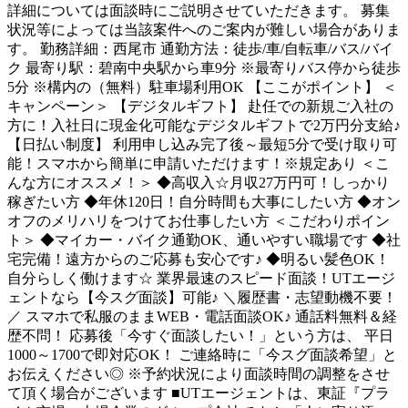
詳細については面談時にご説明させていただきます。 募集
状況等によっては当該案件へのご案内が難しい場合がありま
す。 勤務詳細：西尾市 通勤方法：徒歩/車/自転車/バス/バイ
ク 最寄り駅：碧南中央駅から車9分 ※最寄りバス停から徒歩
5分 ※構内の（無料）駐車場利用OK 【ここがポイント】 ＜
キャンペーン＞ 【デジタルギフト】 赴任での新規ご入社の
方に！入社日に現金化可能なデジタルギフトで2万円分支給♪
【日払い制度】 利用申し込み完了後～最短5分で受け取り可
能！スマホから簡単に申請いただけます！※規定あり ＜こ
んな方にオススメ！＞ ◆高収入☆月収27万円可！しっかり
稼ぎたい方 ◆年休120日！自分時間も大事にしたい方 ◆オン
オフのメリハリをつけてお仕事したい方 ＜こだわりポイン
ト＞ ◆マイカー・バイク通勤OK、通いやすい職場です ◆社
宅完備！遠方からのご応募も安心です♪ ◆明るい髪色OK！
自分らしく働けます☆ 業界最速のスピード面談！UTエージ
ェントなら【今スグ面談】可能♪ ＼履歴書・志望動機不要！
／ スマホで私服のままWEB・電話面談OK♪ 通話料無料＆経
歴不問！ 応募後「今すぐ面談したい！」という方は、 平日
1000～1700で即対応OK！ ご連絡時に「今スグ面談希望」と
お伝えください◎ ※予約状況により面談時間の調整をさせ
て頂く場合がございます ■UTエージェントは、東証『プラ