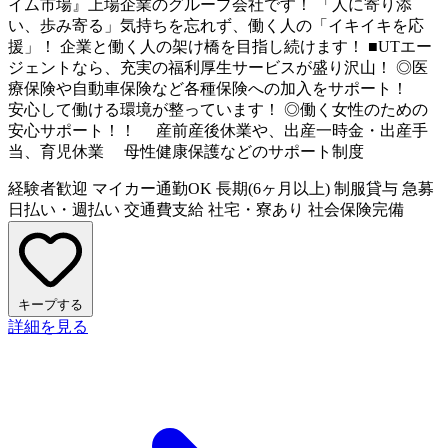
イム市場』上場企業のグループ会社です！ 「人に寄り添
い、歩み寄る」気持ちを忘れず、働く人の「イキイキを応
援」！ 企業と働く人の架け橋を目指し続けます！ ■UTエー
ジェントなら、充実の福利厚生サービスが盛り沢山！ ◎医
療保険や自動車保険など各種保険への加入をサポート！
安心して働ける環境が整っています！ ◎働く女性のための
安心サポート！！ 産前産後休業や、出産一時金・出産手
当、育児休業 母性健康保護などのサポート制度
経験者歓迎
マイカー通勤OK
長期(6ヶ月以上)
制服貸与
急募
日払い・週払い
交通費支給
社宅・寮あり
社会保険完備
キープする
詳細を見る