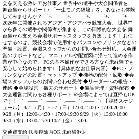
会を支える激レアお仕事／ 世界中の選手や大会関係者を、
舞台裏からサポート♪ 「一生モノの経験」を、あなたも体験
してみませんか？ ゜+.――゜+.――゜+.――゜+.――゜+
2026年に開催されるアジア・アジアパラ競技大会。 世界中
から多くの選手や関係者が集まる、この国際的な大会を 舞
台裏から支える会場サポートスタッフを募集します！ お任
せするのは、競技会場で使用するパソコンやプリンタなどの
準備・設置、会場スタッフからのお問い合わせ対応、大会運
営のサポートなど。 マニュアルや配置図に沿って進める作
業が中心なので、 PCの基本操作ができる方なら未経験でも
安心して始められます♪ 【具体的なお仕事内容】 ◆PC・プ
リンタなどの設置・セットアップ ◆機器の配付・回収 ◆会
場スタッフからのお問い合わせ受付 ◆リーダーへの報告・
連絡 ◆会場設営・撤去のサポート ◆備品管理・資料配布 ◆
大会運営に関わる各種サポート ※会場によっては直帰もOK
です！ ゜+.――゜+.――゜+.――゜+.――゜+ 【競技スケジ
ュール】 9/21（月）～27（日）12:00-15:00・17:00-20:00
9/28（月）12:00-14:30・17:00-19:30 9/29（火）13:00-16:00
9/30（水）13:00-15:30 10/2（金）13:00-
交通費支給
扶養控除内OK
未経験歓迎