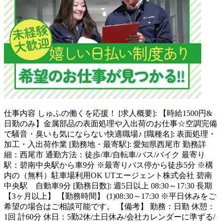
仕事内容
しゅふの働くを応援！ [求人概要]: 【時給1500円&
日勤のみ】金属部品の表面処理や入出荷のお仕事☆空調完備
で騒音・臭いも気にならない快適職場♪ [職種名]: 表面処理・
加工・入出荷作業 [勤務地・最寄駅]: 愛知県西尾市 勤務詳
細：西尾市 通勤方法：徒歩/車/自転車/バス/バイク 最寄り
駅：碧南中央駅から車9分 ※最寄りバス停から徒歩5分 ※構
内の（無料）駐車場利用OK UTエージェント株式会社 碧南
中央駅 自動車9分 [勤務日数]: 週5日以上 08:30～17:30 長期
【3ヶ月以上】 【勤務時間】 (1)08:30～17:30 ※平日休みをご
希望の場合はご相談可能です。 【備考】 勤務：日勤 休憩：
1回 計60分 休日：5勤2休/土日休み/会社カレンダーに準ずる/