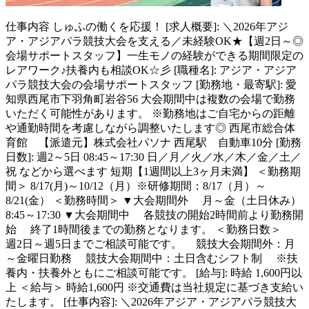
仕事内容
しゅふの働くを応援！ [求人概要]: ＼2026年アジ
ア・アジアパラ競技大会を支える／未経験OK★【週2日～◎
会場サポートスタッフ】一生モノの経験ができる期間限定の
レアワーク♪扶養内も相談OK☆彡 [職種名]: アジア・アジア
パラ競技大会の会場サポートスタッフ [勤務地・最寄駅]: 愛
知県西尾市下羽角町岩谷56 大会期間中は複数の会場で勤務
いただく可能性があります。 ※勤務地はご自宅からの距離
や通勤時間を考慮しながら調整いたします◎ 西尾市総合体
育館 【派遣元】株式会社パソナ 西尾駅 自動車10分 [勤務
日数]: 週2～5日 08:45～17:30 日／月／火／水／木／金／土／
祝 などから選べます 短期【1週間以上3ヶ月未満】 ＜勤務期
間＞ 8/17(月)～10/12（月）※研修期間：8/17（月）～
8/21(金） ＜勤務時間＞ ▼大会期間外 月～金（土日休み）
8:45～17:30 ▼大会期間中 各競技の開始2時間前より勤務開
始 終了1時間後までの勤務となります。 ＜勤務日数＞
週2日～週5日までご相談可能です。 競技大会期間外：月
～金曜日勤務 競技大会期間中：土日含むシフト制 ※扶
養内・扶養外ともにご相談可能です。 [給与]: 時給 1,600円以
上 ＜給与＞ 時給1,600円 ※交通費は当社規定に基づき支給い
たします。 [仕事内容]: ＼2026年アジア・アジアパラ競技大