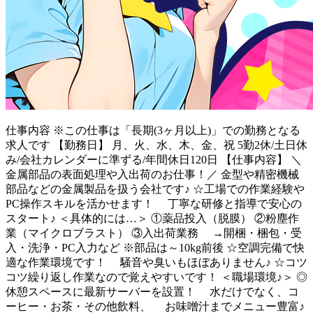
仕事内容
※この仕事は「長期(3ヶ月以上)」での勤務となる
求人です 【勤務日】 月、火、水、木、金、祝 5勤2休/土日休
み/会社カレンダーに準ずる/年間休日120日 【仕事内容】 ＼
金属部品の表面処理や入出荷のお仕事！／ 金型や精密機械
部品などの金属製品を扱う会社です♪ ☆工場での作業経験や
PC操作スキルを活かせます！ 丁寧な研修と指導で安心の
スタート♪ ＜具体的には…＞ ①薬品投入（脱膜） ②粉塵作
業（マイクロブラスト） ③入出荷業務 →開梱・梱包・受
入・洗浄・PC入力など ※部品は～10kg前後 ☆空調完備で快
適な作業環境です！ 騒音や臭いもほぼありません♪ ☆コツ
コツ繰り返し作業なので覚えやすいです！ ＜職場環境♪＞ ◎
休憩スペースに最新サーバーを設置！ 水だけでなく、コ
ーヒー・お茶・その他飲料、 お味噌汁までメニュー豊富♪