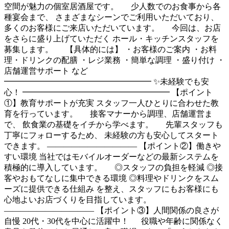
空間が魅力の個室居酒屋です。 少人数でのお食事から各
種宴会まで、 さまざまなシーンでご利用いただいており、
多くのお客様にご来店いただいています。 今回は、お店
をさらに盛り上げていただく ホール・キッチンスタッフを
募集します。 【具体的には】 ・お客様のご案内 ・お料
理・ドリンクの配膳 ・レジ業務 ・簡単な調理 ・盛り付け ・
店舗運営サポート など
━━━━━━━━━━━━━━━━━━ ✨未経験でも安
心！ ━━━━━━━━━━━━━━━━━━ 【ポイント
①】教育サポートが充実 スタッフ一人ひとりに合わせた教
育を行っています。 接客マナーから調理、店舗運営ま
で、 飲食業の基礎をイチから学べます。 先輩スタッフも
丁寧にフォローするため、 未経験の方も安心してスタート
できます。 ――――――――――― 【ポイント②】働きや
すい環境 当社ではモバイルオーダーなどの最新システムを
積極的に導入しています。 ◎スタッフの負担を軽減 ◎接
客やおもてなしに集中できる環境 ◎料理やドリンクをスム
ーズに提供できる仕組み を整え、スタッフにもお客様にも
心地よいお店づくりを目指しています。
――――――――――― 【ポイント③】人間関係の良さが
自慢 20代・30代を中心に活躍中！ 役職や年齢に関係なく