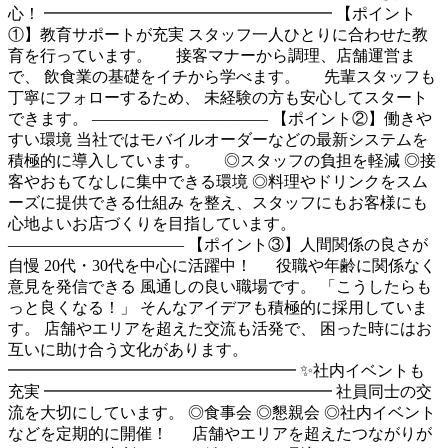
心！ ━━━━━━━━━━━━━━━━━━ 【ポイント
①】教育サポートが充実 スタッフ一人ひとりに合わせた教
育を行っています。 接客マナーから調理、店舗運営ま
で、 飲食業の基礎をイチから学べます。 先輩スタッフも
丁寧にフォローするため、 未経験の方も安心してスタート
できます。 ――――――――――― 【ポイント②】働きや
すい環境 当社ではモバイルオーダーなどの最新システムを
積極的に導入しています。 ◎スタッフの負担を軽減 ◎接
客やおもてなしに集中できる環境 ◎料理やドリンクをスム
ーズに提供できる仕組み を整え、スタッフにもお客様にも
心地よいお店づくりを目指しています。
――――――――――― 【ポイント③】人間関係の良さが
自慢 20代・30代を中心に活躍中！ 役職や年齢に関係なく
意見を発信できる 風通しの良い職場です。 「こうしたらも
っと良くなる！」 そんなアイデアも積極的に採用していま
す。 店舗やエリアを超えた交流も活発で、 困った時にはお
互いに助け合う文化があります。
━━━━━━━━━━━━━━━━━━ ✨社内イベントも
充実 ━━━━━━━━━━━━━━━━━━ 社員同士の交
流を大切にしています。 ◎食事会 ◎懇親会 ◎社内イベント
などを定期的に開催！ 店舗やエリアを超えたつながりが