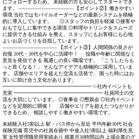
にフォローするため、 未経験の方も安心してスタートでき
ます。 ――――――――――― 【ポイント②】働きやすい
環境 当社ではモバイルオーダーなどの最新システムを積極
的に導入しています。 ◎スタッフの負担を軽減 ◎接客や
おもてなしに集中できる環境 ◎料理やドリンクをスムーズ
に提供できる仕組み を整え、スタッフにもお客様にも心地
よいお店づくりを目指しています。
――――――――――― 【ポイント③】人間関係の良さが
自慢 20代・30代を中心に活躍中！ 役職や年齢に関係なく
意見を発信できる 風通しの良い職場です。 「こうしたらも
っと良くなる！」 そんなアイデアも積極的に採用していま
す。 店舗やエリアを超えた交流も活発で、 困った時にはお
互いに助け合う文化があります。
━━━━━━━━━━━━━━━━━━ ✨社内イベントも
充実 ━━━━━━━━━━━━━━━━━━ 社員同士の交
流を大切にしています。 ◎食事会 ◎懇親会 ◎社内イベント
などを定期的に開催！ 店舗やエリアを超えたつながりが
できるため、 相談しやすく働きやすい環境です。
未経験入社5割以上
駅・バス停から至近
平均年齢30代
社会
保険完備
育児中の社員在籍中
中途入社5割以上
福利厚生充
実
女性管理職登用実績あり
残業月30時間以内
上場企業のグ