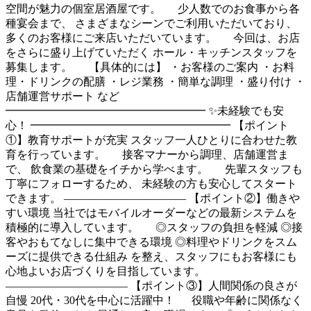
空間が魅力の個室居酒屋です。 少人数でのお食事から各
種宴会まで、 さまざまなシーンでご利用いただいており、
多くのお客様にご来店いただいています。 今回は、お店
をさらに盛り上げていただく ホール・キッチンスタッフを
募集します。 【具体的には】 ・お客様のご案内 ・お料
理・ドリンクの配膳 ・レジ業務 ・簡単な調理 ・盛り付け ・
店舗運営サポート など
━━━━━━━━━━━━━━━━━━ ✨未経験でも安
心！ ━━━━━━━━━━━━━━━━━━ 【ポイント
①】教育サポートが充実 スタッフ一人ひとりに合わせた教
育を行っています。 接客マナーから調理、店舗運営ま
で、 飲食業の基礎をイチから学べます。 先輩スタッフも
丁寧にフォローするため、 未経験の方も安心してスタート
できます。 ――――――――――― 【ポイント②】働きや
すい環境 当社ではモバイルオーダーなどの最新システムを
積極的に導入しています。 ◎スタッフの負担を軽減 ◎接
客やおもてなしに集中できる環境 ◎料理やドリンクをスム
ーズに提供できる仕組み を整え、スタッフにもお客様にも
心地よいお店づくりを目指しています。
――――――――――― 【ポイント③】人間関係の良さが
自慢 20代・30代を中心に活躍中！ 役職や年齢に関係なく