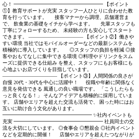
心！ ━━━━━━━━━━━━━━━━━━ 【ポイント
①】教育サポートが充実 スタッフ一人ひとりに合わせた教
育を行っています。 接客マナーから調理、店舗運営ま
で、 飲食業の基礎をイチから学べます。 先輩スタッフも
丁寧にフォローするため、 未経験の方も安心してスタート
できます。 ――――――――――― 【ポイント②】働きや
すい環境 当社ではモバイルオーダーなどの最新システムを
積極的に導入しています。 ◎スタッフの負担を軽減 ◎接
客やおもてなしに集中できる環境 ◎料理やドリンクをスム
ーズに提供できる仕組み を整え、スタッフにもお客様にも
心地よいお店づくりを目指しています。
――――――――――― 【ポイント③】人間関係の良さが
自慢 20代・30代を中心に活躍中！ 役職や年齢に関係なく
意見を発信できる 風通しの良い職場です。 「こうしたらも
っと良くなる！」 そんなアイデアも積極的に採用していま
す。 店舗やエリアを超えた交流も活発で、 困った時にはお
互いに助け合う文化があります。
━━━━━━━━━━━━━━━━━━ ✨社内イベントも
充実 ━━━━━━━━━━━━━━━━━━ 社員同士の交
流を大切にしています。 ◎食事会 ◎懇親会 ◎社内イベント
などを定期的に開催！ 店舗やエリアを超えたつながりが