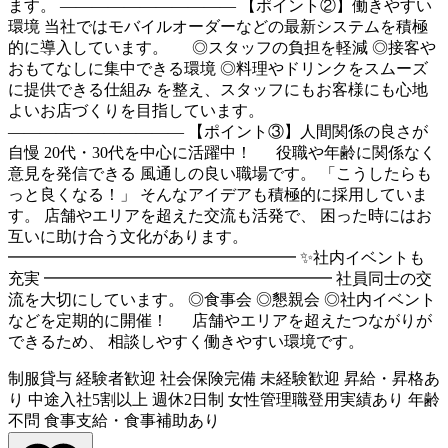
ます。 ――――――――――― 【ポイント②】働きやすい
環境 当社ではモバイルオーダーなどの最新システムを積極
的に導入しています。 ◎スタッフの負担を軽減 ◎接客や
おもてなしに集中できる環境 ◎料理やドリンクをスムーズ
に提供できる仕組み を整え、スタッフにもお客様にも心地
よいお店づくりを目指しています。
――――――――――― 【ポイント③】人間関係の良さが
自慢 20代・30代を中心に活躍中！ 役職や年齢に関係なく
意見を発信できる 風通しの良い職場です。 「こうしたらも
っと良くなる！」 そんなアイデアも積極的に採用していま
す。 店舗やエリアを超えた交流も活発で、 困った時にはお
互いに助け合う文化があります。
━━━━━━━━━━━━━━━━━━ ✨社内イベントも
充実 ━━━━━━━━━━━━━━━━━━ 社員同士の交
流を大切にしています。 ◎食事会 ◎懇親会 ◎社内イベント
などを定期的に開催！ 店舗やエリアを超えたつながりが
できるため、 相談しやすく働きやすい環境です。
制服貸与
経験者歓迎
社会保険完備
未経験歓迎
昇給・昇格あ
り
中途入社5割以上
週休2日制
女性管理職登用実績あり
年齢
不問
食事支給・食事補助あり