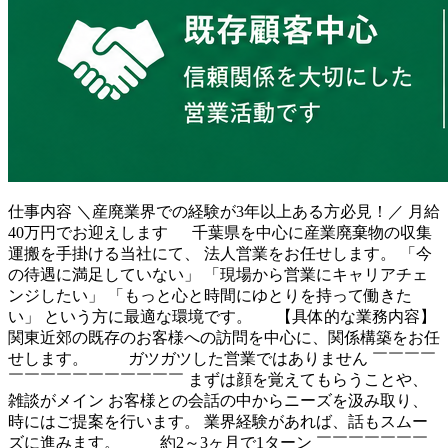
仕事内容
＼産廃業界での経験が3年以上ある方必見！／ 月給
40万円でお迎えします 千葉県を中心に産業廃棄物の収集
運搬を手掛ける当社にて、 法人営業をお任せします。 「今
の待遇に満足していない」 「現場から営業にキャリアチェ
ンジしたい」 「もっと心と時間にゆとりを持って働きた
い」 という方に最適な環境です。 【具体的な業務内容】
関東近郊の既存のお客様への訪問を中心に、関係構築をお任
せします。 ガツガツした営業ではありません ￣￣￣￣
￣￣￣￣￣￣￣￣￣￣￣ まずは顔を覚えてもらうことや、
雑談がメイン お客様との会話の中からニーズを汲み取り、
時にはご提案を行います。 業界経験があれば、話もスムー
ズに進みます。 約2～3ヶ月で1ターン ￣￣￣￣￣￣￣