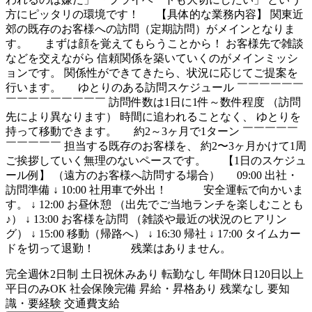
方にピッタリの環境です！ 【具体的な業務内容】 関東近
郊の既存のお客様への訪問（定期訪問）がメインとなりま
す。 まずは顔を覚えてもらうことから！ お客様先で雑談
などを交えながら 信頼関係を築いていくのがメインミッシ
ョンです。 関係性ができてきたら、状況に応じてご提案を
行います。 ゆとりのある訪問スケジュール ￣￣￣￣￣￣
￣￣￣￣￣￣￣￣￣ 訪問件数は1日に1件～数件程度 （訪問
先により異なります） 時間に追われることなく、 ゆとりを
持って移動できます。 約2～3ヶ月で1ターン ￣￣￣￣￣
￣￣￣￣￣ 担当する既存のお客様を、 約2〜3ヶ月かけて1周
ご挨拶していく無理のないペースです。 【1日のスケジュ
ール例】 （遠方のお客様へ訪問する場合） 09:00 出社・
訪問準備 ↓ 10:00 社用車で外出！ 安全運転で向かいま
す。 ↓ 12:00 お昼休憩 （出先でご当地ランチを楽しむことも
♪） ↓ 13:00 お客様を訪問 （雑談や最近の状況のヒアリン
グ） ↓ 15:00 移動（帰路へ） ↓ 16:30 帰社 ↓ 17:00 タイムカー
ドを切って退勤！ 残業はありません。
完全週休2日制
土日祝休みあり
転勤なし
年間休日120日以上
平日のみOK
社会保険完備
昇給・昇格あり
残業なし
要知
識・要経験
交通費支給