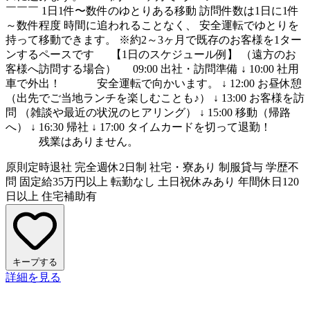
￣￣￣ 1日1件〜数件のゆとりある移動 訪問件数は1日に1件
～数件程度 時間に追われることなく、 安全運転でゆとりを
持って移動できます。 ※約2～3ヶ月で既存のお客様を1ター
ンするペースです 【1日のスケジュール例】 （遠方のお
客様へ訪問する場合） 09:00 出社・訪問準備 ↓ 10:00 社用
車で外出！ 安全運転で向かいます。 ↓ 12:00 お昼休憩
（出先でご当地ランチを楽しむことも♪） ↓ 13:00 お客様を訪
問 （雑談や最近の状況のヒアリング） ↓ 15:00 移動（帰路
へ） ↓ 16:30 帰社 ↓ 17:00 タイムカードを切って退勤！
残業はありません。
原則定時退社
完全週休2日制
社宅・寮あり
制服貸与
学歴不
問
固定給35万円以上
転勤なし
土日祝休みあり
年間休日120
日以上
住宅補助有
キープする
詳細を見る