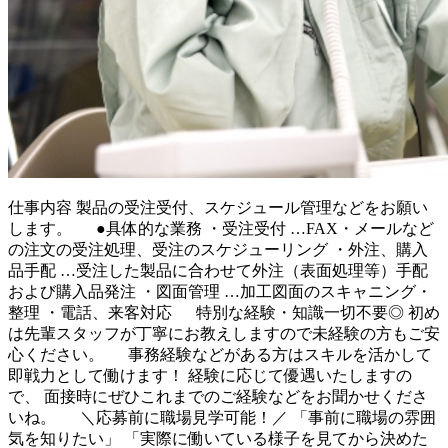
仕事内容
製品の受注受付、スケジュール管理などをお願い
します。 ●具体的な業務 ・受注受付 …FAX・メールなど
の注文の受注処理、受注のスケジューリング ・外注、購入
品手配 …受注した製品に合わせて外注（表面処理等）手配
および購入品発注 ・図面管理 …加工図面のスキャニング・
整理 ・電話、来客対応 特別な経験・知識一切不要◎ 初め
は先輩スタッフが丁寧にお教えしますので未経験の方もご安
心ください。 事務経験などがある方はスキルを活かして
即戦力として働けます！ 経験に応じて優遇いたしますの
で、 面接時にぜひこれまでのご経験などをお聞かせくださ
いね。 ＼応募前に職場見学可能！／ 「事前に職場の雰囲
気を知りたい」 「実際に働いている様子を見てから決めた