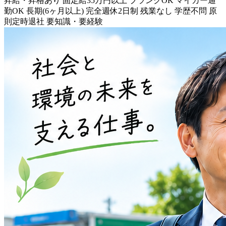
昇給・昇格あり
固定給35万円以上
ブランクOK
マイカー通
勤OK
長期(6ヶ月以上)
完全週休2日制
残業なし
学歴不問
原
則定時退社
要知識・要経験