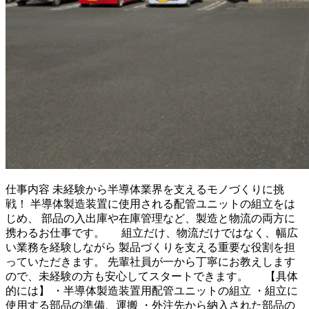
仕事内容
未経験から半導体業界を支えるモノづくりに挑
戦！ 半導体製造装置に使用される配管ユニットの組立をは
じめ、 部品の入出庫や在庫管理など、製造と物流の両方に
携わるお仕事です。 組立だけ、物流だけではなく、幅広
い業務を経験しながら 製品づくりを支える重要な役割を担
っていただきます。 先輩社員が一から丁寧にお教えします
ので、未経験の方も安心してスタートできます。 【具体
的には】 ・半導体製造装置用配管ユニットの組立 ・組立に
使用する部品の準備、運搬 ・外注先から納入された部品の