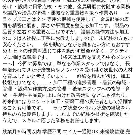
の製品や治具の準備・運搬 ・加工後の外観確認、洗浄、仕
分け ・設備の日常点検 ・その他、金属研磨に付随する業務
※製品や治具の準備・運搬など重量物を扱う作業あり ＜
ラップ加工とは？＞ 専用の機械を使用して、金属部品の表
面を精密に磨き、厚さや平面度を整える加工です。 製品の
品質を左右する重要な工程ですが、 設備の操作方法や加工
のコツは入社後に丁寧にお教えしますので、未経験の方もご
安心ください。 体を動かしながら働きたい方にもおすす
め！ 日々の作業を通じて体を動かす機会が多く、アクティ
ブに働ける環境です。 【将来は工程を支える中心メンバ
ーへ】 今回の募集では、単なる作業スタッフではなく、 長
年培われてきた研磨技術やノウハウを受け継ぐ次世代の人材
を育成したいと考えています。 経験を積んだ後は、加工
技術だけでなく、 ・加工工程の進捗管理 ・品質の確認・
管理 ・設備や作業方法の管理 ・後輩スタッフへの指導・育
成 ・生産性や品質向上に向けた改善活動 などにも携わり、
将来的にはガスケット加工・研磨工程の責任者として活躍す
ることも可能です。 ラップ研磨やバレル研磨の経験をお
持ちの方は優遇します。 これまでの経験や技術を確認した
うえで、スキルに応じた業務をお任せします。
残業月30時間以内
学歴不問
マイカー通勤OK
未経験歓迎
完