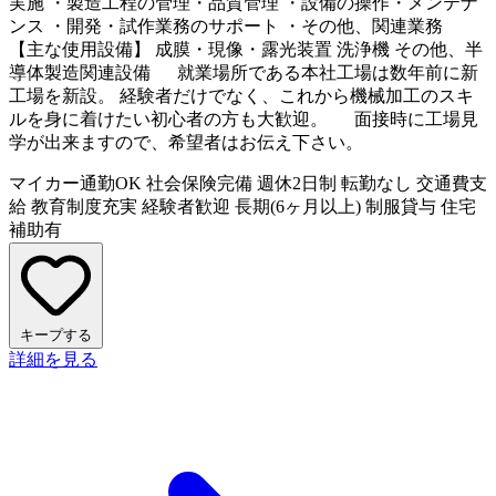
実施 ・製造工程の管理・品質管理 ・設備の操作・メンテナ
ンス ・開発・試作業務のサポート ・その他、関連業務
【主な使用設備】 成膜・現像・露光装置 洗浄機 その他、半
導体製造関連設備 就業場所である本社工場は数年前に新
工場を新設。 経験者だけでなく、これから機械加工のスキ
ルを身に着けたい初心者の方も大歓迎。 面接時に工場見
学が出来ますので、希望者はお伝え下さい。
マイカー通勤OK
社会保険完備
週休2日制
転勤なし
交通費支
給
教育制度充実
経験者歓迎
長期(6ヶ月以上)
制服貸与
住宅
補助有
キープする
詳細を見る