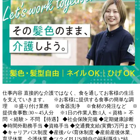
仕事内容
直接的な介護ではなく、食を通してお客様の生活
を支えていきます。 ※お客様に提供する食事の簡単な調
理 ※盛り付け業務 ※食器洗浄 ※食材の発注など ※
提供食事数:30～45人分 ※1日の作業人数:1人 ＜資格＞ 不
問 ＜経験＞ 不問 【待遇】 ◆社会保険完備 ◆定期健康診断
◆時間外勤務手当 ◆資格手当 ◆交通費支給(実費5万円まで)
◆キャリアパス制度 ◆産後パパ育休制度 ◆産前産後休業、
育児休業、介護休業 ◆ツクイPLUS(独自の福利厚生) *結