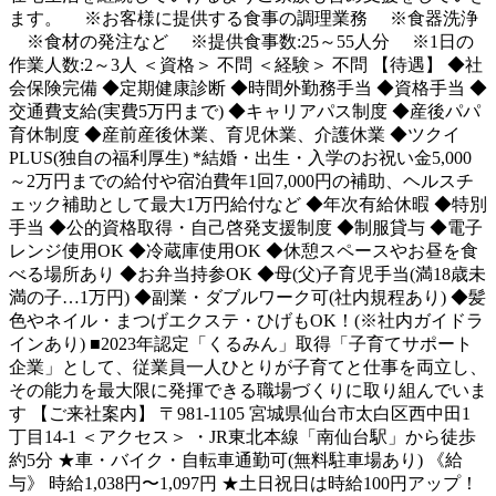
ます。 ※お客様に提供する食事の調理業務 ※食器洗浄
※食材の発注など ※提供食事数:25～55人分 ※1日の
作業人数:2～3人 ＜資格＞ 不問 ＜経験＞ 不問 【待遇】 ◆社
会保険完備 ◆定期健康診断 ◆時間外勤務手当 ◆資格手当 ◆
交通費支給(実費5万円まで) ◆キャリアパス制度 ◆産後パパ
育休制度 ◆産前産後休業、育児休業、介護休業 ◆ツクイ
PLUS(独自の福利厚生) *結婚・出生・入学のお祝い金5,000
～2万円までの給付や宿泊費年1回7,000円の補助、ヘルスチ
ェック補助として最大1万円給付など ◆年次有給休暇 ◆特別
手当 ◆公的資格取得・自己啓発支援制度 ◆制服貸与 ◆電子
レンジ使用OK ◆冷蔵庫使用OK ◆休憩スペースやお昼を食
べる場所あり ◆お弁当持参OK ◆母(父)子育児手当(満18歳未
満の子…1万円) ◆副業・ダブルワーク可(社内規程あり) ◆髪
色やネイル・まつげエクステ・ひげもOK！(※社内ガイドラ
インあり) ■2023年認定「くるみん」取得「子育てサポート
企業」として、従業員一人ひとりが子育てと仕事を両立し、
その能力を最大限に発揮できる職場づくりに取り組んでいま
す 【ご来社案内】 〒981-1105 宮城県仙台市太白区西中田1
丁目14-1 ＜アクセス＞ ・JR東北本線「南仙台駅」から徒歩
約5分 ★車・バイク・自転車通勤可(無料駐車場あり) 《給
与》 時給1,038円〜1,097円 ★土日祝日は時給100円アップ！