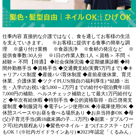
仕事内容
直接的な介護ではなく、食を通してお客様の生活
を支えていきます。 ※お客様に提供する食事の簡単な調
理 ※盛り付け業務 ※食器洗浄 ※食材の発注など ※
提供食事数:30人分 ※1日の作業人数:1人 ＜資格＞ 不問 ＜
経験＞ 不問 【待遇】 ◆社会保険完備 ◆定期健康診断 ◆時
間外勤務手当 ◆資格手当 ◆交通費支給(実費5万円まで) ◆キ
ャリアパス制度 ◆産後パパ育休制度 ◆産前産後休業、育児
休業、介護休業 ◆ツクイPLUS(独自の福利厚生) *結婚・出
生・入学のお祝い金5,000～2万円までの給付や宿泊費年1回
7,000円の補助、ヘルスチェック補助として最大1万円給付な
ど ◆年次有給休暇 ◆特別手当 ◆公的資格取得・自己啓発支
援制度 ◆制服貸与 ◆電子レンジ使用OK ◆冷蔵庫使用OK ◆
休憩スペースやお昼を食べる場所あり ◆お弁当持参OK ◆母
(父)子育児手当(満18歳未満の子…1万円) ◆副業・ダブルワー
ク可(社内規程あり) ◆髪色やネイル・まつげエクステ・ひげ
もOK！(※社内ガイドラインあり) ■2023年認定「くるみん」