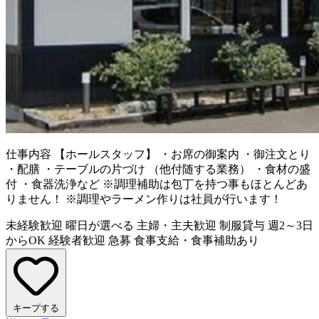
仕事内容
【ホールスタッフ】 ・お席の御案内 ・御注文とり
・配膳 ・テーブルの片づけ （他付随する業務） ・食材の盛
付 ・食器洗浄など ※調理補助は包丁を持つ事もほとんどあ
りません！ ※調理やラーメン作りは社員が行います！
未経験歓迎
曜日が選べる
主婦・主夫歓迎
制服貸与
週2～3日
からOK
経験者歓迎
急募
食事支給・食事補助あり
キープする