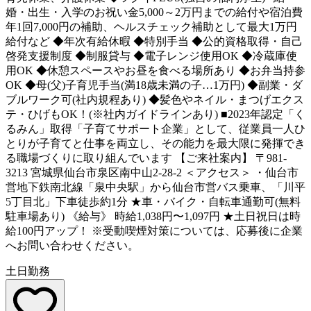
婚・出生・入学のお祝い金5,000～2万円までの給付や宿泊費
年1回7,000円の補助、ヘルスチェック補助として最大1万円
給付など ◆年次有給休暇 ◆特別手当 ◆公的資格取得・自己
啓発支援制度 ◆制服貸与 ◆電子レンジ使用OK ◆冷蔵庫使
用OK ◆休憩スペースやお昼を食べる場所あり ◆お弁当持参
OK ◆母(父)子育児手当(満18歳未満の子…1万円) ◆副業・ダ
ブルワーク可(社内規程あり) ◆髪色やネイル・まつげエクス
テ・ひげもOK！(※社内ガイドラインあり) ■2023年認定「く
るみん」取得「子育てサポート企業」として、従業員一人ひ
とりが子育てと仕事を両立し、その能力を最大限に発揮でき
る職場づくりに取り組んでいます 【ご来社案内】 〒981-
3213 宮城県仙台市泉区南中山2-28-2 ＜アクセス＞ ・仙台市
営地下鉄南北線「泉中央駅」から仙台市営バス乗車、「川平
5丁目北」下車徒歩約1分 ★車・バイク・自転車通勤可(無料
駐車場あり) 《給与》 時給1,038円〜1,097円 ★土日祝日は時
給100円アップ！ ※受動喫煙対策については、応募後に企業
へお問い合わせください。
土日勤務