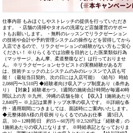
仕事内容
もみほぐしやストレッチの提供を行っていただき
ます。 ・店舗の清掃やタオルの洗濯など店舗運営のサポー
トもお願いします。 ・無料のレッスンでリラクゼーション
の技術や会計や予約管理システムの操作などを習得してから
入店できるので、リラクゼーションの経験がない方もご安心
ください！ ※りらくるでは治療を目的とした医業類似行為
（マッサージ、あん摩、柔道整復など）は行っておりませ
ん。 ※リラクゼーションセラピストの実務経験がある方
は、技術チェックの上システムのみのレッスンで入店も可
能！（最短当日契約、次の日には入店可能） 《給与》 時給
2,088円〜3,510円 ◆経験者向け収入アップ制度あり（条件あ
り） 【対象】経験者かつ、1週間の施術合計時間が毎週40時
間以上の方 ※九州、沖縄の店舗を除く 【収入】1施術あたり
2,840円～ ※上記は業界トップ水準の収入です。 ※詳細な条
件・適用期間につきましては、面談時にご案内いたします。
◆元整体師A様の月収例 りらくるでのみお仕事 週5日入
店、10～12時間/日 約55～60万円 ※2,520円は「経験者」の
1施術あたりの収入になります。 ※時給表記となっておりま