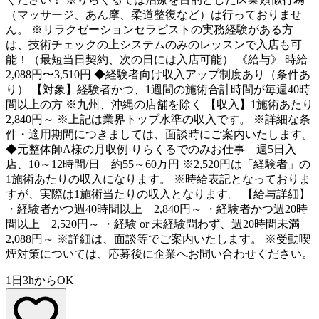
（マッサージ、あん摩、柔道整復など）は行っておりませ
ん。 ※リラクゼーションセラピストの実務経験がある方
は、技術チェックの上システムのみのレッスンで入店も可
能！（最短当日契約、次の日には入店可能） 《給与》 時給
2,088円〜3,510円 ◆経験者向け収入アップ制度あり（条件あ
り） 【対象】経験者かつ、1週間の施術合計時間が毎週40時
間以上の方 ※九州、沖縄の店舗を除く 【収入】1施術あたり
2,840円～ ※上記は業界トップ水準の収入です。 ※詳細な条
件・適用期間につきましては、面談時にご案内いたします。
◆元整体師A様の月収例 りらくるでのみお仕事 週5日入
店、10～12時間/日 約55～60万円 ※2,520円は「経験者」の
1施術あたりの収入になります。 ※時給表記となっておりま
すが、実際は1施術当たりの収入となります。 【給与詳細】
・経験者かつ週40時間以上 2,840円～ ・経験者かつ週20時
間以上 2,520円～ ・経験 or 未経験問わず、週20時間未満
2,088円～ ※詳細は、面談等でご案内いたします。 ※受動喫
煙対策については、応募後に企業へお問い合わせください。
1日3hからOK