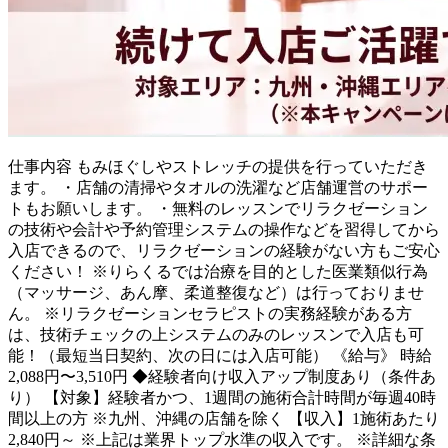
仕事内容
もみほぐしやストレッチの提供を行っていただき
ます。 ・店舗の清掃やタオルの洗濯など店舗運営のサポー
トもお願いします。 ・無料のレッスンでリラクゼーション
の技術や会計や予約管理システムの操作などを習得してから
入店できるので、リラクゼーションの経験がない方もご安心
ください！ ※りらくるでは治療を目的とした医業類似行為
（マッサージ、あん摩、柔道整復など）は行っておりませ
ん。 ※リラクゼーションセラピストの実務経験がある方
は、技術チェックの上システムのみのレッスンで入店も可
能！（最短当日契約、次の日には入店可能） 《給与》 時給
2,088円〜3,510円 ◆経験者向け収入アップ制度あり（条件あ
り） 【対象】経験者かつ、1週間の施術合計時間が毎週40時
間以上の方 ※九州、沖縄の店舗を除く 【収入】1施術あたり
2,840円～ ※上記は業界トップ水準の収入です。 ※詳細な条