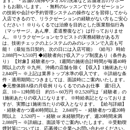
ます。 ・店舗の清掃やタオルの洗濯など店舗運営のサポー
トもお願いします。 ・無料のレッスンでリラクゼーション
の技術や会計や予約管理システムの操作などを習得してから
入店できるので、リラクゼーションの経験がない方もご安心
ください！ ※りらくるでは治療を目的とした医業類似行為
（マッサージ、あん摩、柔道整復など）は行っておりませ
ん。 ※リラクゼーションセラピストの実務経験がある方
は、技術チェックの上システムのみのレッスンで入店も可
能！（最短当日契約、次の日には入店可能） 《給与》 時給
2,088円〜3,510円 ◆経験者向け収入アップ制度あり（条件あ
り） 【対象】経験者かつ、1週間の施術合計時間が毎週40時
間以上の方 ※九州、沖縄の店舗を除く 【収入】1施術あたり
2,840円～ ※上記は業界トップ水準の収入です。 ※詳細な条
件・適用期間につきましては、面談時にご案内いたします。
◆元整体師A様の月収例 りらくるでのみお仕事 週5日入
店、10～12時間/日 約55～60万円 ※2,520円は「経験者」の
1施術あたりの収入になります。 ※時給表記となっておりま
すが、実際は1施術当たりの収入となります。 【給与詳細】
・経験者かつ週40時間以上 2,840円～ ・経験者かつ週20時
間以上 2,520円～ ・経験 or 未経験問わず、週20時間未満
2,088円～ ※詳細は、面談等でご案内いたします。 ※受動喫
煙対策については、応募後に企業へお問い合わせください。