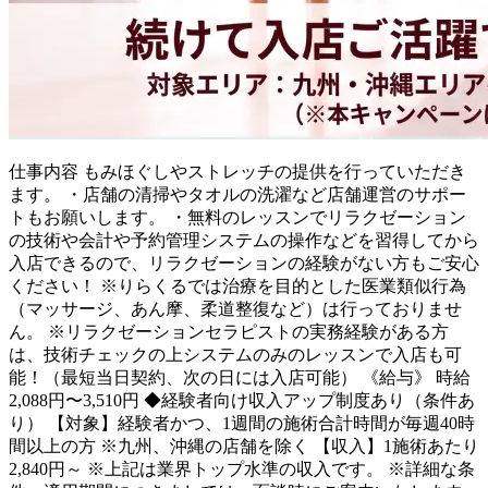
仕事内容
もみほぐしやストレッチの提供を行っていただき
ます。 ・店舗の清掃やタオルの洗濯など店舗運営のサポー
トもお願いします。 ・無料のレッスンでリラクゼーション
の技術や会計や予約管理システムの操作などを習得してから
入店できるので、リラクゼーションの経験がない方もご安心
ください！ ※りらくるでは治療を目的とした医業類似行為
（マッサージ、あん摩、柔道整復など）は行っておりませ
ん。 ※リラクゼーションセラピストの実務経験がある方
は、技術チェックの上システムのみのレッスンで入店も可
能！（最短当日契約、次の日には入店可能） 《給与》 時給
2,088円〜3,510円 ◆経験者向け収入アップ制度あり（条件あ
り） 【対象】経験者かつ、1週間の施術合計時間が毎週40時
間以上の方 ※九州、沖縄の店舗を除く 【収入】1施術あたり
2,840円～ ※上記は業界トップ水準の収入です。 ※詳細な条