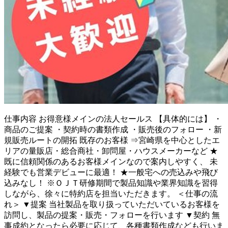
仕事内容
お得意様メインの法人セールス 【具体的には】 ・
商品のご提案 ・契約時の書類作成 ・販売後のフォロー ・新
規販売ルートの開拓 既存のお客様 ⇒宮崎県を中心としたエ
リアの量販店・総合商社・卸問屋・ハウスメーカーなど ★
既に信頼関係のあるお客様メインなので案内しやすく、 未
経験でも営業デビューに最適！ ★一般宅への売込みや飛び
込みなし！ ※ＯＪＴ研修期間で製品知識や業界知識を習得
しながら、徐々に特約店を担当いただきます。 ＜仕事の流
れ＞ ▼提案 当社製品を取り扱っていただいているお客様を
訪問し、製品の提案・販売・フォローを行います ▼契約 無
事成約となったら必要に応じて、各種書類作成なども行いま