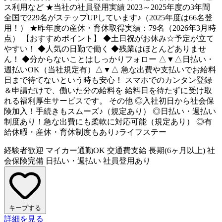
ス利用など ★当社の社員登用実績 2023～2025年度の3年間
全国で229名がステップUPしています♪（2025年度は66名登
用！） ★昨年度の産休・育休取得実績：79名（2026年3月時
点） 【おすすめポイント】 ◆土日祝がお休み☆予定が立て
やすい！ ◆人気の日勤で働く ◆残業はほとんどありませ
ん！ ◆分からないことはしっかりフォロー △▼△日払い・
週払いOK（当社規定有）△▼△ 急な出費や支払いでお給料
日まで待てないという時も安心！ スマホでのカンタン登録
＆申請だけで、働いた分の給料を 給料日を待たずに受け取
れる福利厚生サービスです。 その他 ◎入社初日から社会保
険加入！手続きもスムーズ♪（規定あり） ◎日払い・週払い
制度あり！急な出費にも柔軟に対応可能（規定あり） ◎有
給休暇・産休・育休制度もあり♪ライフステー
経験者歓迎
マイカー通勤OK
交通費支給
長期(6ヶ月以上)
社
会保険完備
日払い・週払い
社員登用あり
キープする
詳細を見る