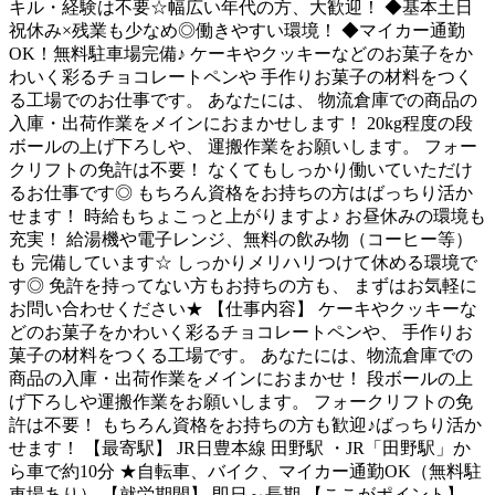
キル・経験は不要☆幅広い年代の方、大歓迎！ ◆基本土日
祝休み×残業も少なめ◎働きやすい環境！ ◆マイカー通勤
OK！無料駐車場完備♪ ケーキやクッキーなどのお菓子をか
わいく彩るチョコレートペンや 手作りお菓子の材料をつく
る工場でのお仕事です。 あなたには、 物流倉庫での商品の
入庫・出荷作業をメインにおまかせします！ 20kg程度の段
ボールの上げ下ろしや、 運搬作業をお願いします。 フォー
クリフトの免許は不要！ なくてもしっかり働いていただけ
るお仕事です◎ もちろん資格をお持ちの方はばっちり活か
せます！ 時給もちょこっと上がりますよ♪ お昼休みの環境も
充実！ 給湯機や電子レンジ、無料の飲み物（コーヒー等）
も 完備しています☆ しっかりメリハリつけて休める環境で
す◎ 免許を持ってない方もお持ちの方も、 まずはお気軽に
お問い合わせください★ 【仕事内容】 ケーキやクッキーな
どのお菓子をかわいく彩るチョコレートペンや、 手作りお
菓子の材料をつくる工場です。 あなたには、物流倉庫での
商品の入庫・出荷作業をメインにおまかせ！ 段ボールの上
げ下ろしや運搬作業をお願いします。 フォークリフトの免
許は不要！ もちろん資格をお持ちの方も歓迎♪ばっちり活か
せます！ 【最寄駅】 JR日豊本線 田野駅 ・JR「田野駅」か
ら車で約10分 ★自転車、バイク、マイカー通勤OK（無料駐
車場あり） 【就労期間】 即日～長期 【ここがポイント】