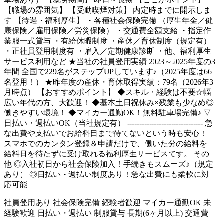
【職場の雰囲気】 【受動喫煙対策】 内定時までに開示しま
す 【待遇・福利厚生】 ・各種社会保険完備 （厚生年金／健
康保険／雇用保険／労災保険） ・交通費全額支給 ・指定作
業服一式貸与 ・有給休暇制度 ・産休／育休制度（規定有）
・正社員登用制度有 ・雇入／定期健康診断 ・他、福利厚生
サービス利用など ★当社の社員登用実績 2023～2025年度の3
年間 全国で229名がステップUPしています♪（2025年度は66
名登用！） ★昨年度の産休・育休取得実績：79名（2026年3
月時点） 【おすすめポイント】 ◆スキル・経験は不要☆幅
広い年代の方、大歓迎！ ◆基本土日祝休み×残業も少なめ◎
働きやすい環境！ ◆マイカー通勤OK！無料駐車場完備♪ ▽
日払い・週払いOK（当社規定有） ------------------------------- 急
な出費や支払いでお給料日まで待てないという時も安心！
スマホでのカンタン登録＆申請だけで、働いた分の給料を
給料日を待たずに受け取れる福利厚生サービスです。 その
他 ◎入社初日から社会保険加入！手続きもスムーズ♪（規定
あり） ◎日払い・週払い制度あり！急な出費にも柔軟に対
応可能
社員登用あり
社会保険完備
経験者歓迎
マイカー通勤OK
未
経験歓迎
日払い・週払い
制服貸与
長期(6ヶ月以上)
交通費