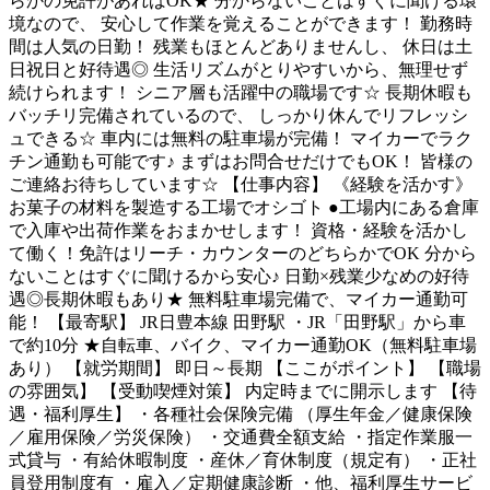
らかの免許があればOK★ 分からないことはすぐに聞ける環
境なので、 安心して作業を覚えることができます！ 勤務時
間は人気の日勤！ 残業もほとんどありませんし、 休日は土
日祝日と好待遇◎ 生活リズムがとりやすいから、無理せず
続けられます！ シニア層も活躍中の職場です☆ 長期休暇も
バッチリ完備されているので、 しっかり休んでリフレッシ
ュできる☆ 車内には無料の駐車場が完備！ マイカーでラク
チン通勤も可能です♪ まずはお問合せだけでもOK！ 皆様の
ご連絡お待ちしています☆ 【仕事内容】 《経験を活かす》
お菓子の材料を製造する工場でオシゴト ●工場内にある倉庫
で入庫や出荷作業をおまかせします！ 資格・経験を活かし
て働く！免許はリーチ・カウンターのどちらかでOK 分から
ないことはすぐに聞けるから安心♪ 日勤×残業少なめの好待
遇◎長期休暇もあり★ 無料駐車場完備で、マイカー通勤可
能！ 【最寄駅】 JR日豊本線 田野駅 ・JR「田野駅」から車
で約10分 ★自転車、バイク、マイカー通勤OK（無料駐車場
あり） 【就労期間】 即日～長期 【ここがポイント】 【職場
の雰囲気】 【受動喫煙対策】 内定時までに開示します 【待
遇・福利厚生】 ・各種社会保険完備 （厚生年金／健康保険
／雇用保険／労災保険） ・交通費全額支給 ・指定作業服一
式貸与 ・有給休暇制度 ・産休／育休制度（規定有） ・正社
員登用制度有 ・雇入／定期健康診断 ・他、福利厚生サービ