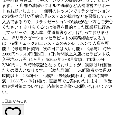
仕事内容
もみほぐしやストレッチの提供を行っていただき
ます。 ・店舗の清掃やタオルの洗濯など店舗運営のサポー
トもお願いします。 ・無料のレッスンでリラクゼーション
の技術や会計や予約管理システムの操作などを習得してから
入店できるので、リラクゼーションの経験がない方もご安心
ください！ ※りらくるでは治療を目的とした医業類似行為
（マッサージ、あん摩、柔道整復など）は行っておりませ
ん。 ※リラクゼーションセラピストの実務経験がある方
は、技術チェックの上システムのみのレッスンで入店も可
能！（最短当日契約、次の日には入店可能） 《給与》 時給
2,088円〜3,510円 週5日、1日9時間以上入店のセラピスト収
入平均33万円（1ヶ月）※2023年6～8月実績。1施術60分
2,340円～。※時給表記となっておりますが、実際は1施術当
たりの収入となります。 【給与詳細】 ・未経験者かつ週30
時間以上 2,340円～ ・経験 or 未経験問わず、週20時間未
満 2,088円～ ※詳細は、面談等でご案内いたします。 ※受
動喫煙対策については、応募後に企業へお問い合わせくださ
い。
1日3hからOK