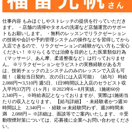
仕事内容
もみほぐしやストレッチの提供を行っていただき
ます。 ・店舗の清掃やタオルの洗濯など店舗運営のサポー
トもお願いします。 ・無料のレッスンでリラクゼーション
の技術や会計や予約管理システムの操作などを習得してから
入店できるので、リラクゼーションの経験がない方もご安心
ください！ ※りらくるでは治療を目的とした医業類似行為
（マッサージ、あん摩、柔道整復など）は行っておりませ
ん。 ※リラクゼーションセラピストの実務経験がある方
は、技術チェックの上システムのみのレッスンで入店も可
能！（最短当日契約、次の日には入店可能） 《給与》 時給
2,088円〜3,510円 週5日、1日9時間以上入店のセラピスト収
入平均33万円（1ヶ月）※2023年6～8月実績。1施術60分
2,340円～。※時給表記となっておりますが、実際は1施術当
たりの収入となります。 【給与詳細】 ・未経験者かつ週30
時間以上 2,340円～ ・経験 or 未経験問わず、週20時間未
満 2,088円～ ※詳細は、面談等でご案内いたします。 ※受
動喫煙対策については、応募後に企業へお問い合わせくださ
い。