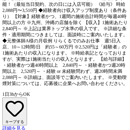
能！（最短当日契約、次の日には入店可能） 《給与》 時給
2,088円〜3,510円 ◆経験者向け収入アップ制度あり（条件あ
り） 【対象】経験者かつ、1週間の施術合計時間が毎週40時
間以上の方 ※九州、沖縄の店舗を除く 【収入】1施術あたり
2,840円～ ※上記は業界トップ水準の収入です。 ※詳細な条
件・適用期間につきましては、面談時にご案内いたします。
◆元整体師A様の月収例 りらくるでのみお仕事 週5日入
店、10～12時間/日 約55～60万円 ※2,520円は「経験者」の
1施術あたりの収入になります。 ※時給表記となっておりま
すが、実際は1施術当たりの収入となります。 【給与詳細】
・経験者かつ週40時間以上 2,840円～ ・経験者かつ週20時
間以上 2,520円～ ・経験 or 未経験問わず、週20時間未満
2,088円～ ※詳細は、面談等でご案内いたします。 ※受動喫
煙対策については、応募後に企業へお問い合わせください。
1日3hからOK
キープする
詳細を見る