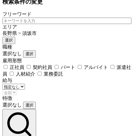
検索条件の変更
フリーワード
エリア
長野県 > 須坂市
選択
職種
選択なし
選択
雇用形態
正社員
契約社員
パート
アルバイト
派遣社
員
人材紹介
業務委託
給与
特徴
選択なし
選択