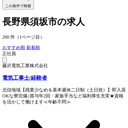
この条件で検索
長野県須坂市の求人
200 件（1ページ目）
おすすめ順
新着順
正社員
藤沢電気工業株式会社
電気工事士/経験者
北信地域【残業少なめ＆基本週休二日制（土日祝）】即入居
OKな寮完備♪賞与年2回・家族手当など福利厚生充実★資格
を活かして働けます≪年齢不問≫