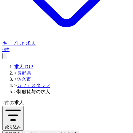
キープした求人
0件
求人TOP
>
長野県
>
佐久市
>
カフェスタッフ
>
制服貸与の求人
2件
の求人
絞り込み