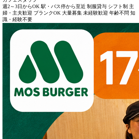
週2～3日からOK
駅・バス停から至近
制服貸与
シフト制
主
婦・主夫歓迎
ブランクOK
大量募集
未経験歓迎
年齢不問
知
識・経験不要