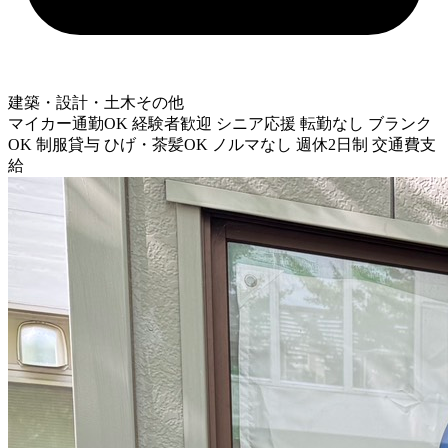
建築・設計・土木その他
マイカー通勤OK
経験者歓迎
シニア応援
転勤なし
ブランク
OK
制服貸与
ひげ・茶髪OK
ノルマなし
週休2日制
交通費支
給