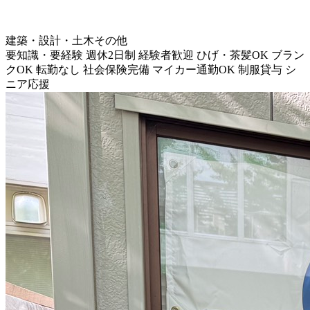
建築・設計・土木その他
要知識・要経験
週休2日制
経験者歓迎
ひげ・茶髪OK
ブラン
クOK
転勤なし
社会保険完備
マイカー通勤OK
制服貸与
シ
ニア応援