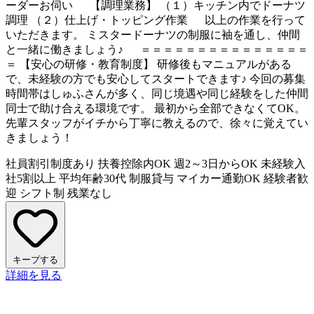
ーダーお伺い 【調理業務】 （１）キッチン内でドーナツ
調理 （２）仕上げ・トッピング作業 以上の作業を行って
いただきます。 ミスタードーナツの制服に袖を通し、仲間
と一緒に働きましょう♪ ＝＝＝＝＝＝＝＝＝＝＝＝＝＝＝
＝ 【安心の研修・教育制度】 研修後もマニュアルがある
で、未経験の方でも安心してスタートできます♪ 今回の募集
時間帯はしゅふさんが多く、同じ境遇や同じ経験をした仲間
同士で助け合える環境です。 最初から全部できなくてOK。
先輩スタッフがイチから丁寧に教えるので、徐々に覚えてい
きましょう！
社員割引制度あり
扶養控除内OK
週2～3日からOK
未経験入
社5割以上
平均年齢30代
制服貸与
マイカー通勤OK
経験者歓
迎
シフト制
残業なし
キープする
詳細を見る