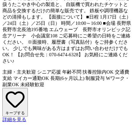
扱うたこやき中心の製造と、 自販機で買われたチケットと
商品を交換するだけの簡単な販売です。 鉄板や調理機器な
どの清掃もします。 【面接について】 ■日程 1月17日（土）
／24日（土）／25日（日） 時間／10:00～16:00 ■会場 長野県
長野市北長池195番地 エムウェーブ 長野市オリンピック記
念アリーナ 小会議室108 ご応募時にご希望の日時をご連絡
ください。 ※面接時、履歴書（写真貼付）をご持参くださ
い。 少しでも興味がある方はまずはお問い合わせだけでも
OK！ 【お問合せ先：070-6474-6328】 お気軽にご連絡くだ
さい♪
主婦・主夫歓迎
シニア応援
年齢不問
扶養控除内OK
交通費
支給
マイカー通勤OK
長期(6ヶ月以上)
制服貸与
Wワーク・
副業OK
未経験歓迎
キープする
詳細を見る