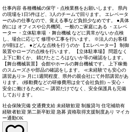
仕事内容
各種機械の保守・点検業務をお願いします。 県内
の現場を1日5件ほど、3人のチームで回ります。 エレベータ
ーのみの仕事なので、覚える事など負担少なめです。 ●具体
的には オフィスや公共機関、一般のご家庭にある ・エレベ
ーター ・立体駐車場 ・舞台機械 などに異常がないか点検
し、場合に応じて 修理や工事を行います。 ※法人のお客様
が9割ほど。 ●どんな点検を行うのか 【エレベーター】 制御
装置やロープの点検を行います。 【立体駐車場】 問題なく
上下に動くか、 錆びたところはないか等の確認をします。
【舞台機械装置】 会館やホールの舞台機械です。 上下稼働
のスムーズさや部品の確認をします。 ≪未経験でも安心の
講習あり≫ 月に1週間程度、県外の親会社にて外部講習があ
ります。 (移動費などの研修費用は全て会社負担) ～安心・
安全に働けるために～ 講習だけでなく、安全保護具も完備
しております。
社会保険完備
交通費支給
未経験歓迎
制服貸与
住宅補助有
経験者歓迎
第二新卒歓迎
急募
資格取得支援制度あり
マイカ
ー通勤OK