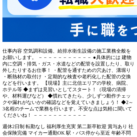
仕事内容
空気調和設備、給排水衛生設備の施工業務全般を
お願いします。 －－－－－－－－－－－ ●具体的には 建物
内に空調・排気・ガス・水道などの配管を設置したり、取り
外したりするお仕事！ ・配管を通すための穴あけ、溝堀り
・断熱材の取付け ・定期的な検査や老朽化した配管の交換
などを行います。 【現場】主に北信エリアの学校、病院、
ホテル等 ◆まずは見習いとしてスタート！（現場の清掃
や、材料運びなど） ◆慣れてきたら、少しずつ動作チェッ
クや漏れがないかの確認などを覚えていきましょう！ ◆2～
3名程のチームで業務を行います。不安な点は気軽に聞いて
くださいね！ －－－－－－－－－－－
週休2日制
転勤なし
福利厚生充実
第二新卒歓迎
賞与あり
社
会保険完備
マイカー通勤OK
駅・バス停から至近
年齢不問