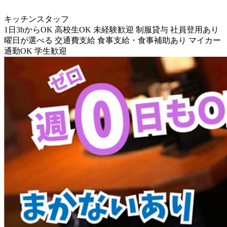
キッチンスタッフ
1日3hからOK
高校生OK
未経験歓迎
制服貸与
社員登用あり
曜日が選べる
交通費支給
食事支給・食事補助あり
マイカー
通勤OK
学生歓迎