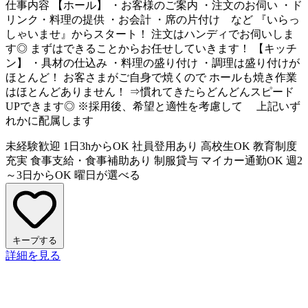
仕事内容
【ホール】 ・お客様のご案内 ・注文のお伺い ・ド
リンク・料理の提供 ・お会計 ・席の片付け など 『いらっ
しゃいませ』からスタート！ 注文はハンディでお伺いしま
す◎ まずはできることからお任せしていきます！ 【キッチ
ン】 ・具材の仕込み ・料理の盛り付け ・調理は盛り付けが
ほとんど！ お客さまがご自身で焼くので ホールも焼き作業
はほとんどありません！ ⇒慣れてきたらどんどんスピード
UPできます◎ ※採用後、希望と適性を考慮して 上記いず
れかに配属します
未経験歓迎
1日3hからOK
社員登用あり
高校生OK
教育制度
充実
食事支給・食事補助あり
制服貸与
マイカー通勤OK
週2
～3日からOK
曜日が選べる
キープする
詳細を見る