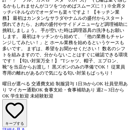
るかもしれませんがコツをつかめばスムーズに！) ※全席タ
ッチパネルなのでオーダーも楽々ですよ！ 【キッチン業
務】 最初はカンタンなサラダやナムルの盛付からスタート
慣れてきたら、お肉の盛付やサイドメニューなど調理補助に
挑戦しましょう。 手が空いた時は調理器具の洗浄もお願い
します。 最初はキッチンから始めて、「他の業務もチャレ
ンジしてみたい！」と ホール業務を始めるというケースも
多いです。 まずは、希望をお聞かせください！ 数名のシフ
トを組みますので、分からないことはすぐに確認できる環境
です！ 【匂い対策万全！】 ”Tシャツ、帽子、エプロン、
靴”を当店からお渡し！ 黒ズボンのみの準備でOK！ 従業員
専用の離れがあるので気になる匂い対策もばっちり！
曜日が選べる
交通費支給
制服貸与
1日3hからOK
社員登用あ
り
マイカー通勤OK
食事支給・食事補助あり
週2～3日から
OK
学生歓迎
未経験歓迎
キープする
詳細を見る