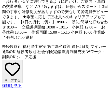
・歩行者が安全に通行できるように声かけ、ご案内 ・車両
の交通誘導 など 入社後はまずは、研修からスタート！ 3日
間の丁寧な研修制度がありますので安心して警備員デビュー
できます。 ★希望に応じて正社員へのキャリアアップも可
能です。 【1日の流れ（例）】 8:00～ 朝礼/簡単な打ち合わ
せ 8:30～ 交通誘導開始 10:00～10:15 小休憩 12:00～ お
昼休憩 13:00～ 作業再開 15:00～15:15 小休憩 16:00 作業終
了/終礼 17:00 退勤
未経験歓迎
福利厚生充実
第二新卒歓迎
週休2日制
マイカー
通勤OK
経験者歓迎
社会保険完備
教育制度充実
Wワーク・
副業OK
シニア応援
キープする
詳細を見る