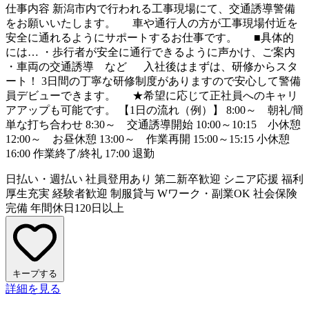
仕事内容
新潟市内で行われる工事現場にて、交通誘導警備
をお願いいたします。 車や通行人の方が工事現場付近を
安全に通れるようにサポートするお仕事です。 ■具体的
には… ・歩行者が安全に通行できるように声かけ、ご案内
・車両の交通誘導 など 入社後はまずは、研修からスタ
ート！ 3日間の丁寧な研修制度がありますので安心して警備
員デビューできます。 ★希望に応じて正社員へのキャリ
アアップも可能です。 【1日の流れ（例）】 8:00～ 朝礼/簡
単な打ち合わせ 8:30～ 交通誘導開始 10:00～10:15 小休憩
12:00～ お昼休憩 13:00～ 作業再開 15:00～15:15 小休憩
16:00 作業終了/終礼 17:00 退勤
日払い・週払い
社員登用あり
第二新卒歓迎
シニア応援
福利
厚生充実
経験者歓迎
制服貸与
Wワーク・副業OK
社会保険
完備
年間休日120日以上
キープする
詳細を見る