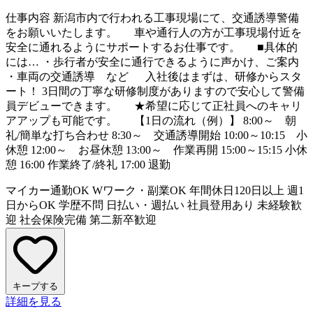
仕事内容
新潟市内で行われる工事現場にて、交通誘導警備
をお願いいたします。 車や通行人の方が工事現場付近を
安全に通れるようにサポートするお仕事です。 ■具体的
には… ・歩行者が安全に通行できるように声かけ、ご案内
・車両の交通誘導 など 入社後はまずは、研修からスタ
ート！ 3日間の丁寧な研修制度がありますので安心して警備
員デビューできます。 ★希望に応じて正社員へのキャリ
アアップも可能です。 【1日の流れ（例）】 8:00～ 朝
礼/簡単な打ち合わせ 8:30～ 交通誘導開始 10:00～10:15 小
休憩 12:00～ お昼休憩 13:00～ 作業再開 15:00～15:15 小休
憩 16:00 作業終了/終礼 17:00 退勤
マイカー通勤OK
Wワーク・副業OK
年間休日120日以上
週1
日からOK
学歴不問
日払い・週払い
社員登用あり
未経験歓
迎
社会保険完備
第二新卒歓迎
キープする
詳細を見る