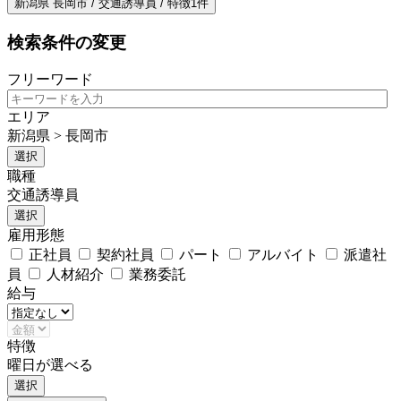
新潟県 長岡市 / 交通誘導員 / 特徴1件
検索条件の変更
フリーワード
エリア
新潟県 > 長岡市
選択
職種
交通誘導員
選択
雇用形態
正社員
契約社員
パート
アルバイト
派遣社
員
人材紹介
業務委託
給与
特徴
曜日が選べる
選択