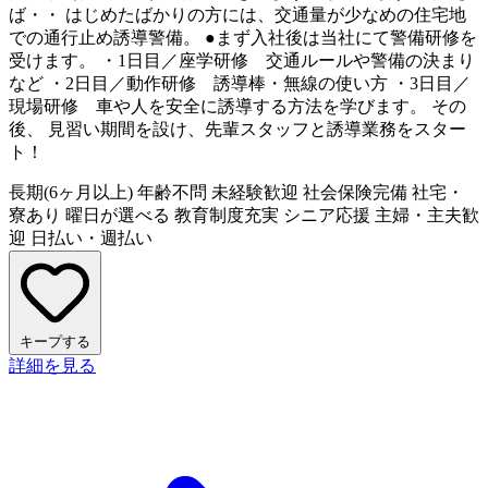
ば・・ はじめたばかりの方には、交通量が少なめの住宅地
での通行止め誘導警備。 ●まず入社後は当社にて警備研修を
受けます。 ・1日目／座学研修 交通ルールや警備の決まり
など ・2日目／動作研修 誘導棒・無線の使い方 ・3日目／
現場研修 車や人を安全に誘導する方法を学びます。 その
後、 見習い期間を設け、先輩スタッフと誘導業務をスター
ト！
長期(6ヶ月以上)
年齢不問
未経験歓迎
社会保険完備
社宅・
寮あり
曜日が選べる
教育制度充実
シニア応援
主婦・主夫歓
迎
日払い・週払い
キープする
詳細を見る