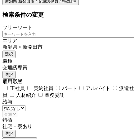
新潟県 新発田市 / 交通誘導員 / 特徴1件
検索条件の変更
フリーワード
エリア
新潟県 > 新発田市
選択
職種
交通誘導員
選択
雇用形態
正社員
契約社員
パート
アルバイト
派遣社
員
人材紹介
業務委託
給与
特徴
社宅・寮あり
選択