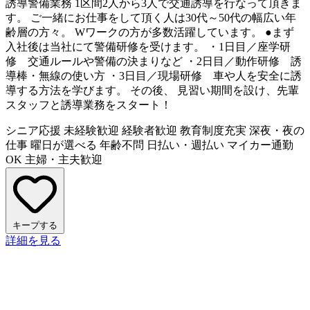
誘導警備業務 1区間2人から3人で交通誘導を行なって頂きま
す。 ご一緒にお仕事をして頂く人は30代～50代の幅広い年
齢層の方々。 Wワークの方が多数活躍しています。 ●まず
入社後は当社にて警備研修を受けます。 ・1日目／座学研
修 交通ルールや警備の決まりなど ・2日目／動作研修 誘
導棒・無線の使い方 ・3日目／現場研修 車や人を安全に誘
導する方法を学びます。 その後、 見習い期間を設け、先輩
スタッフと誘導業務をスタート！
シニア応援
未経験歓迎
経験者歓迎
教育制度充実
深夜・夜の
仕事
曜日が選べる
年齢不問
日払い・週払い
マイカー通勤
OK
主婦・主夫歓迎
キープする
詳細を見る