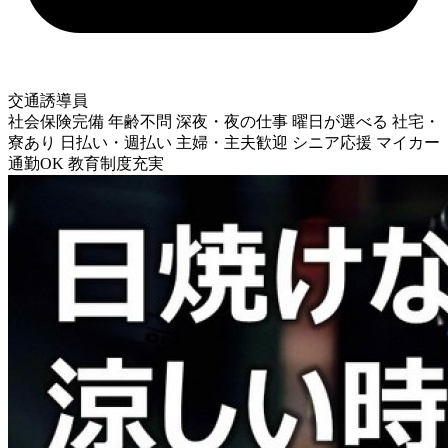
交通誘導員
社会保険完備
年齢不問
深夜・夜の仕事
曜日が選べる
社宅・
寮あり
日払い・週払い
主婦・主夫歓迎
シニア応援
マイカー
通勤OK
教育制度充実