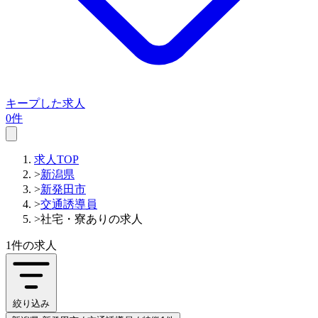
キープした求人
0件
求人TOP
>
新潟県
>
新発田市
>
交通誘導員
>
社宅・寮ありの求人
1件
の求人
絞り込み