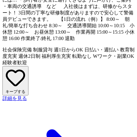
・車両の交通誘導 など 入社後はまずは、研修からスタ
ート！ 3日間の丁寧な研修制度がありますので安心して警備
員デビューできます。 【1日の流れ（例）】 8:00～ 朝
礼/簡単な打ち合わせ 8:30～ 交通誘導開始 10:00～10:15 小
休憩 12:00～ お昼休憩 13:00～ 作業再開 15:00～15:15 小休
憩 16:00 作業終了/終礼 17:00 退勤
社会保険完備
制服貸与
週1日からOK
日払い・週払い
教育制
度充実
週休2日制
福利厚生充実
転勤なし
Wワーク・副業OK
経験者歓迎
キープする
詳細を見る