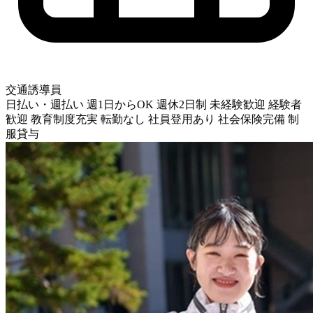
交通誘導員
日払い・週払い
週1日からOK
週休2日制
未経験歓迎
経験者
歓迎
教育制度充実
転勤なし
社員登用あり
社会保険完備
制
服貸与