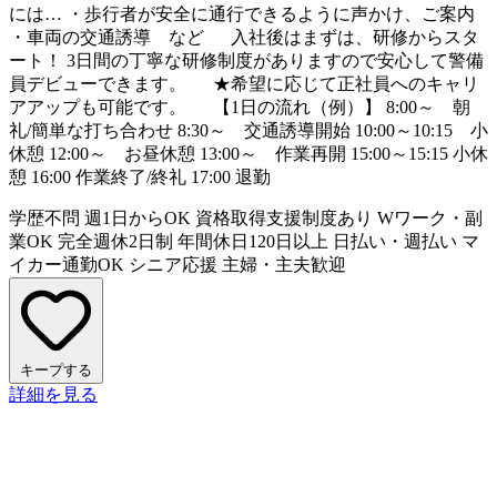
には… ・歩行者が安全に通行できるように声かけ、ご案内
・車両の交通誘導 など 入社後はまずは、研修からスタ
ート！ 3日間の丁寧な研修制度がありますので安心して警備
員デビューできます。 ★希望に応じて正社員へのキャリ
アアップも可能です。 【1日の流れ（例）】 8:00～ 朝
礼/簡単な打ち合わせ 8:30～ 交通誘導開始 10:00～10:15 小
休憩 12:00～ お昼休憩 13:00～ 作業再開 15:00～15:15 小休
憩 16:00 作業終了/終礼 17:00 退勤
学歴不問
週1日からOK
資格取得支援制度あり
Wワーク・副
業OK
完全週休2日制
年間休日120日以上
日払い・週払い
マ
イカー通勤OK
シニア応援
主婦・主夫歓迎
キープする
詳細を見る