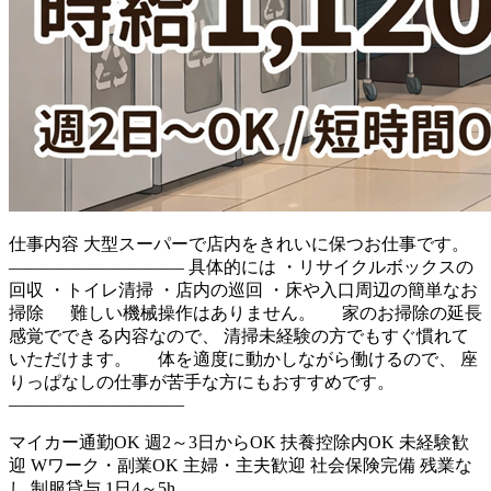
仕事内容
大型スーパーで店内をきれいに保つお仕事です。
―――――――――― 具体的には ・リサイクルボックスの
回収 ・トイレ清掃 ・店内の巡回 ・床や入口周辺の簡単なお
掃除 難しい機械操作はありません。 家のお掃除の延長
感覚でできる内容なので、 清掃未経験の方でもすぐ慣れて
いただけます。 体を適度に動かしながら働けるので、 座
りっぱなしの仕事が苦手な方にもおすすめです。
――――――――――
マイカー通勤OK
週2～3日からOK
扶養控除内OK
未経験歓
迎
Wワーク・副業OK
主婦・主夫歓迎
社会保険完備
残業な
し
制服貸与
1日4～5h