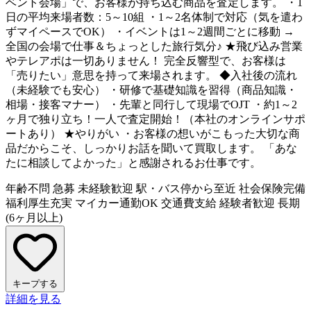
ベント会場」で、お客様が持ち込む商品を査定します。 ・1
日の平均来場者数：5～10組 ・1～2名体制で対応（気を遣わ
ずマイペースでOK） ・イベントは1～2週間ごとに移動 →
全国の会場で仕事＆ちょっとした旅行気分♪ ★飛び込み営業
やテレアポは一切ありません！ 完全反響型で、お客様は
「売りたい」意思を持って来場されます。 ◆入社後の流れ
（未経験でも安心） ・研修で基礎知識を習得（商品知識・
相場・接客マナー） ・先輩と同行して現場でOJT ・約1～2
ヶ月で独り立ち！一人で査定開始！（本社のオンラインサポ
ートあり） ★やりがい ・お客様の想いがこもった大切な商
品だからこそ、しっかりお話を聞いて買取します。 「あな
たに相談してよかった」と感謝されるお仕事です。
年齢不問
急募
未経験歓迎
駅・バス停から至近
社会保険完備
福利厚生充実
マイカー通勤OK
交通費支給
経験者歓迎
長期
(6ヶ月以上)
キープする
詳細を見る