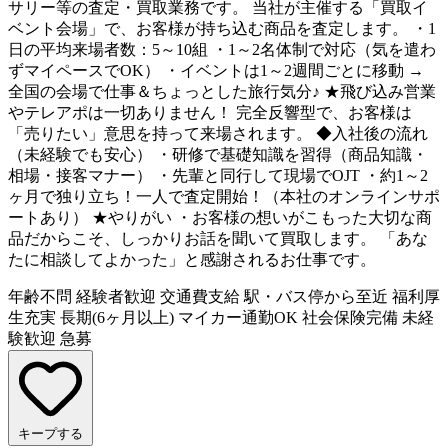
サリー等の査定・買取業務です。 当社が主催する「買取イ
ベント会場」で、お客様が持ち込む商品を査定します。 ・1
日の平均来場者数：5～10組 ・1～2名体制で対応（気を遣わ
ずマイペースでOK） ・イベントは1～2週間ごとに移動 →
全国の会場で仕事＆ちょっとした旅行気分♪ ★飛び込み営業
やテレアポは一切ありません！ 完全反響型で、お客様は
「売りたい」意思を持って来場されます。 ◆入社後の流れ
（未経験でも安心） ・研修で基礎知識を習得（商品知識・
相場・接客マナー） ・先輩と同行して現場でOJT ・約1～2
ヶ月で独り立ち！一人で査定開始！（本社のオンラインサポ
ートあり） ★やりがい ・お客様の想いがこもった大切な商
品だからこそ、しっかりお話を聞いて買取します。 「あな
たに相談してよかった」と感謝されるお仕事です。
年齢不問
経験者歓迎
交通費支給
駅・バス停から至近
福利厚
生充実
長期(6ヶ月以上)
マイカー通勤OK
社会保険完備
未経
験歓迎
急募
キープする