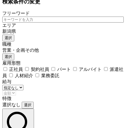
検索条件の変更
フリーワード
エリア
新潟県
選択
職種
営業・企画その他
選択
雇用形態
正社員
契約社員
パート
アルバイト
派遣社
員
人材紹介
業務委託
給与
特徴
選択なし
選択