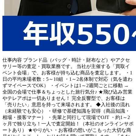
仕事内容
ブランド品（バッグ・時計・財布など）やアクセ
サリー等の査定・買取業務です。 当社が主催する「買取イ
ベント会場」で、お客様が持ち込む商品を査定します。 ・1
日の平均来場者数：5～10組 ・1～2名体制で対応（気を遣わ
ずマイペースでOK） ・イベントは1～2週間ごとに移動 →
全国の会場で仕事＆ちょっとした旅行気分♪ ★飛び込み営業
やテレアポは一切ありません！ 完全反響型で、お客様は
「売りたい」意思を持って来場されます。 ◆入社後の流れ
（未経験でも安心） ・研修で基礎知識を習得（商品知識・
相場・接客マナー） ・先輩と同行して現場でOJT ・約1～2
ヶ月で独り立ち！一人で査定開始！（本社のオンラインサポ
ートあり） ★やりがい ・お客様の想いがこもった大切な商