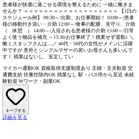
患者様が快適に過ごせる環境を整えるために 一緒に働きま
せんか？ ＝＝＝＝＝＝＝＝＝＝＝＝＝＝＝＝＝＝＝ 【1日の
スケジュール例】 09:30～/出勤、お仕事開始！ 10:00～/患者
様の移動付き添い・介助 12:00～/食事の配膳、見守り、介助
（ 休憩 ） 14:00～/入浴される患者様の介助 15:00～/日常
よく使う物品を補充 ～15:30/お仕事終了！残業せず退勤♪ ＼
働くスタッフさんは…／ 40代・50代の女性がメインに活躍
中ですが 意外とシングルマザーの若いお母さんも多いんで
す！ 残業はないし、安定してい
マイカー通勤OK
資格取得支援制度あり
主婦・主夫歓迎
交
通費支給
扶養控除内OK
残業なし
駅・バス停から至近
未経
験歓迎
Wワーク・副業OK
キープする
詳細を見る