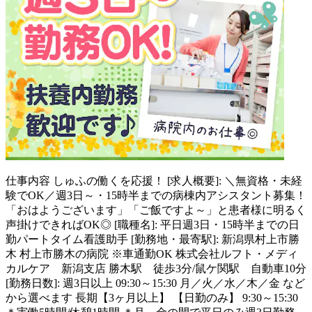
仕事内容
しゅふの働くを応援！ [求人概要]: ＼無資格・未経
験でOK／週3日～・15時半までの病棟内アシスタント募集！
「おはようございます」「ご飯ですよ～」と患者様に明るく
声掛けできればOK◎ [職種名]: 平日週3日・15時半までの日
勤パートタイム看護助手 [勤務地・最寄駅]: 新潟県村上市勝
木 村上市勝木の病院 ※車通勤OK 株式会社ルフト・メディ
カルケア 新潟支店 勝木駅 徒歩3分/鼠ケ関駅 自動車10分
[勤務日数]: 週3日以上 09:30～15:30 月／火／水／木／金 など
から選べます 長期【3ヶ月以上】 【日勤のみ】 9:30～15:30