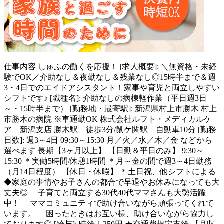
仕事内容
しゅふの働くを応援！ [求人概要]: ＼無資格・未経
験でOK／介助なし＆夜勤なし＆残業なし◎15時半まで＆週
3・4日でのエイドアシスタント！家事や育児と両立しやすい
シフトです♪ [職種名]: 介助なしの病棟軽作業（平日週3日
～・15時半まで） [勤務地・最寄駅]: 新潟県村上市勝木 村上
市勝木の病院 ※車通勤OK 株式会社ルフト・メディカルケ
ア 新潟支店 勝木駅 徒歩3分/鼠ケ関駅 自動車10分 [勤務
日数]: 週3～4日 09:30～15:30 月／火／水／木／金 などから
選べます 長期【3ヶ月以上】 【日勤＆平日のみ】 9:30～
15:30 ＊実働5時間/休憩1時間 ＊月～金の間で週3～4日勤務
（月14日程度） 【休日・休暇】 ＊土日祝、他シフトによる
◆家庭の事情やお子さんの都合で早退やお休みになっても大
丈夫◎ 子育てと両立する30代40代ママさんも大勢活躍
中！ ママコミュニティで助け合いながら頑張ってくれて
います。 困ったときはお互い様、助け合いながら協力し