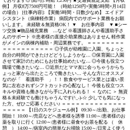
ております◎ [給与]: 時給 1,250円 ★交通費規定支給 【月収
例】 月収8万7500円可能！ （時給1250円×実働5時間×月14日
の場合） [仕事内容]: 【実働5時間・日数少なめ】 エイドア
シスタント（病棟軽作業） 病院内でのサポート業務をお願
いします。 未経験＆無資格OK！ ▼ お仕事内容 ▼ ■シー
ツ交換 ■物品補充業務 …など ※看護師さんや看護助手さ
んのサポート ※患者様の直接介助業務はありません 軽作業
がメインの病棟内補助・周辺業務です。 ＝＝＝＝＝＝＝＝
＝＝＝＝＝＝＝＝＝＝＝ ◎子供が幼稚園に入園、ちょっと
自分の時間ができたけどどうしようかな… ◎保育園に入園
させて家計のためにもお仕事始めたいな… ◎今後も役立つ
職場で働きたいな… ◎近所だとママ友に会っちゃうからち
ょっと家から出たところで働きたい… そんな方にオススメ
なのが「 看護助手 」！！ 飲食やサービス業とは違い景
気に左右されずシフトカットの心配なし！ 今後も役立つス
キルや資格も働きながら手に入れられる！ ＜ なのに ＞ 無資
格＆未経験でも働けちゃうんです(^_-)-☆ 少しでも気になっ
た方、ぜひご応募ください♪ ＝＝＝＝＝＝＝＝＝＝＝＝＝＝
＝＝＝＝＝ 【1日のスケジュール例】 09:30～/出勤、お仕事
開始！ 10:00～/売店などへ患者様を誘導 11:00～/患者様のお
薬を取りに行く 12:00～/患者様に昼食やお茶を配る （ 休
憩 ） 14:00～/病室内の簡単なお掃除 15:00～/日常よく使う