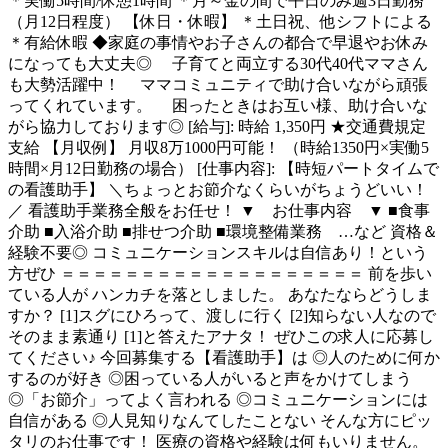
＊実働5時間/休憩1時間 ＊月～金の間で平日のみ週3日勤務
（月12日程度） 【休日・休暇】 ＊土日祝、他シフトによる
＊有給休暇 ◆家庭の事情やお子さんの都合で早退やお休み
になっても大丈夫◎ 子育てと両立する30代40代ママさん
も大勢活躍中！ ママコミュニティで助け合いながら頑張
ってくれています。 困ったときはお互い様、助け合いな
がら協力しております◎ [給与]: 時給 1,350円 ★交通費規定
支給 【月収例】 月収8万1000円可能！ （時給1350円×実働5
時間×月12日勤務の場合） [仕事内容]: 【時短パートタイムで
の看護助手】 ＼ちょっとお節介なくらいがちょうどいい！
／ 看護助手業務全般をお任せ！ ▼ お仕事内容 ▼ ■食事
介助 ■入浴介助 ■排せつ介助 ■環境整備業務 …など 資格＆
経験不要◎ コミュニケーションスキルは自信あり！という
方ぜひ ＝＝＝＝＝＝＝＝＝＝＝＝＝＝＝＝＝＝＝ 前を歩い
ている人が ハンカチを落としました。 あなたならどうしま
すか？ [1]スグにひろって、渡しに行く [2]知らない人なので
そのまま素通り [1]と答えたアナタ！ ぜひこの求人に応募し
てください♪ 今回募集する【看護助手】は ◎人のために何か
するのが好き ◎困っている人がいると声をかけてしまう
◎「お節介」ってよく言われる ◎コミュニケーションには
自信がある ◎人見知りなんてしたことない そんな方にピッ
タリのお仕事です！ 医療の資格や経験は何もいりません。