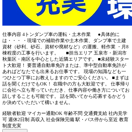
仕事内容
4トンダンプ車の運転・土木作業 ●具体的に
は・・・ ・現場での補助作業や土木作業、ダンプ車で土建
資材（砂利、砂石、資材や廃材など）の運搬、軽作業 ・月8
棟程度の工事を行います。 ■担当エリア 五泉市・新潟市
秋葉区・南区を中心とした近隣エリアです。 ■未経験スター
ト大歓迎！ 要普通自動車免許または、準中型自動車免許が
あればどなたでも出来るお仕事です。 現場の知識なども一
つひとつ丁寧にお教えしますのでご安心ください。 ■まずは
話を聞くだけでもOK！ 在職中の方も大歓迎です。 仕事帰り
に会社へ立ち寄っていただき、仕事内容や働き方についてお
話しすることも可能です。 話を聞いてから応募するかどう
か決めていただいて構いません。
経験者歓迎
マイカー通勤OK
年齢不問
交通費支給
社内見学
可
週休2日制
高収入
社会保険完備
駅・バス停から至近
教育
制度充実