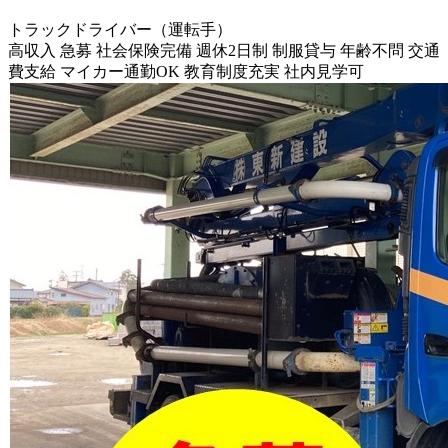
トラックドライバー（運転手）
高収入
急募
社会保険完備
週休2日制
制服貸与
年齢不問
交通
費支給
マイカー通勤OK
教育制度充実
社内見学可