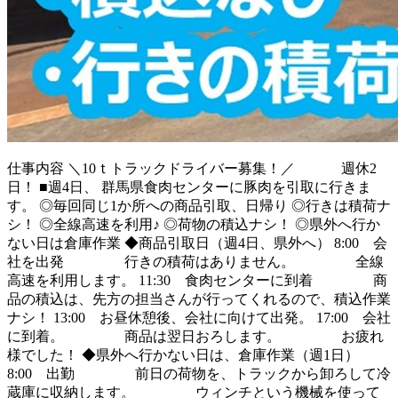
仕事内容
＼10ｔトラックドライバー募集！／ 週休2
日！ ■週4日、 群馬県食肉センターに豚肉を引取に行きま
す。 ◎毎回同じ1か所への商品引取、日帰り ◎行きは積荷ナ
シ！ ◎全線高速を利用♪ ◎荷物の積込ナシ！ ◎県外へ行か
ない日は倉庫作業 ◆商品引取日（週4日、県外へ） 8:00 会
社を出発 行きの積荷はありません。 全線
高速を利用します。 11:30 食肉センターに到着 商
品の積込は、先方の担当さんが行ってくれるので、積込作業
ナシ！ 13:00 お昼休憩後、会社に向けて出発。 17:00 会社
に到着。 商品は翌日おろします。 お疲れ
様でした！ ◆県外へ行かない日は、倉庫作業（週1日）
8:00 出勤 前日の荷物を、トラックから卸ろして冷
蔵庫に収納します。 ウィンチという機械を使って