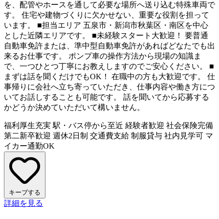
を、配管やホースを通して必要な場所へ送り込む特殊車両で
す。 住宅や建物づくりに欠かせない、重要な役割を担って
います。 ■担当エリア 五泉市・新潟市秋葉区・南区を中心
とした近隣エリアです。 ■未経験スタート大歓迎！ 要普通
自動車免許または、準中型自動車免許があればどなたでも出
来るお仕事です。 ポンプ車の操作方法から現場の知識ま
で、一つひとつ丁寧にお教えしますのでご安心ください。 ■
まずは話を聞くだけでもOK！ 在職中の方も大歓迎です。 仕
事帰りに会社へ立ち寄っていただき、仕事内容や働き方につ
いてお話しすることも可能です。 話を聞いてから応募する
かどうか決めていただいて構いません。
福利厚生充実
駅・バス停から至近
経験者歓迎
社会保険完備
第二新卒歓迎
週休2日制
交通費支給
制服貸与
社内見学可
マ
イカー通勤OK
キープする
詳細を見る