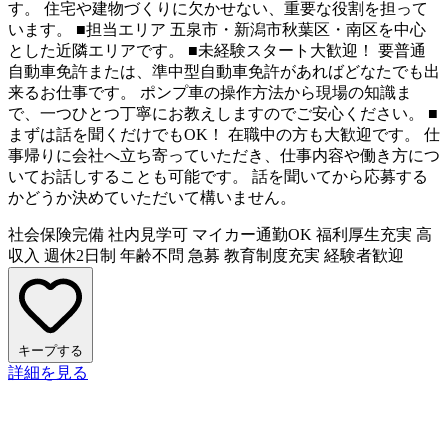
す。 住宅や建物づくりに欠かせない、重要な役割を担って
います。 ■担当エリア 五泉市・新潟市秋葉区・南区を中心
とした近隣エリアです。 ■未経験スタート大歓迎！ 要普通
自動車免許または、準中型自動車免許があればどなたでも出
来るお仕事です。 ポンプ車の操作方法から現場の知識ま
で、一つひとつ丁寧にお教えしますのでご安心ください。 ■
まずは話を聞くだけでもOK！ 在職中の方も大歓迎です。 仕
事帰りに会社へ立ち寄っていただき、仕事内容や働き方につ
いてお話しすることも可能です。 話を聞いてから応募する
かどうか決めていただいて構いません。
社会保険完備
社内見学可
マイカー通勤OK
福利厚生充実
高
収入
週休2日制
年齢不問
急募
教育制度充実
経験者歓迎
キープする
詳細を見る