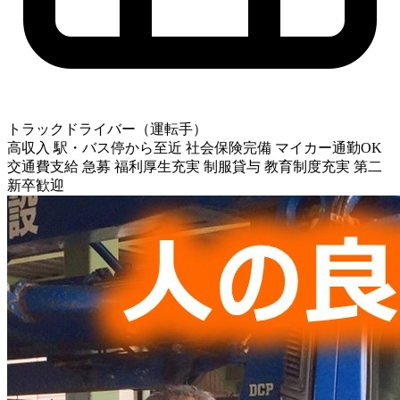
トラックドライバー（運転手）
高収入
駅・バス停から至近
社会保険完備
マイカー通勤OK
交通費支給
急募
福利厚生充実
制服貸与
教育制度充実
第二
新卒歓迎