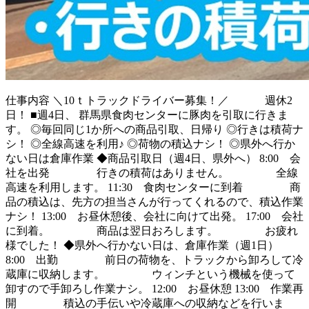
仕事内容
＼10ｔトラックドライバー募集！／ 週休2
日！ ■週4日、 群馬県食肉センターに豚肉を引取に行きま
す。 ◎毎回同じ1か所への商品引取、日帰り ◎行きは積荷ナ
シ！ ◎全線高速を利用♪ ◎荷物の積込ナシ！ ◎県外へ行か
ない日は倉庫作業 ◆商品引取日（週4日、県外へ） 8:00 会
社を出発 行きの積荷はありません。 全線
高速を利用します。 11:30 食肉センターに到着 商
品の積込は、先方の担当さんが行ってくれるので、積込作業
ナシ！ 13:00 お昼休憩後、会社に向けて出発。 17:00 会社
に到着。 商品は翌日おろします。 お疲れ
様でした！ ◆県外へ行かない日は、倉庫作業（週1日）
8:00 出勤 前日の荷物を、トラックから卸ろして冷
蔵庫に収納します。 ウィンチという機械を使って
卸すので手卸ろし作業ナシ。 12:00 お昼休憩 13:00 作業再
開 積込の手伝いや冷蔵庫への収納などを行いま