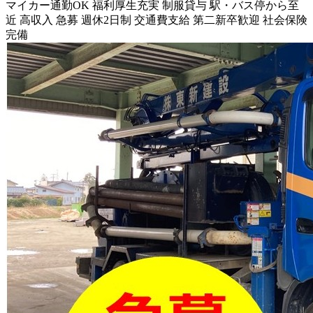
マイカー通勤OK
福利厚生充実
制服貸与
駅・バス停から至
近
高収入
急募
週休2日制
交通費支給
第二新卒歓迎
社会保険
完備