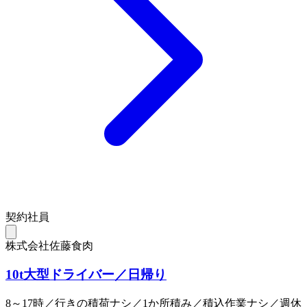
契約社員
株式会社佐藤食肉
10t大型ドライバー／日帰り
8～17時／行きの積荷ナシ／1か所積み／積込作業ナシ／週休