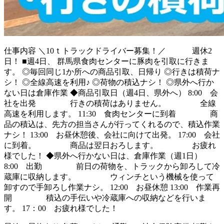
仕事内容
＼10ｔトラックドライバー募集！／ 週休2
日！ ■週4日、 群馬県食肉センターに豚肉を引取に行きま
す。 ◎毎回同じ1か所への商品引取、日帰り ◎行きは積荷ナ
シ！ ◎全線高速を利用♪ ◎荷物の積込ナシ！ ◎県外へ行か
ない日は倉庫作業 ◆商品引取日（週4日、県外へ） 8:00 会
社を出発 行きの積荷はありません。 全線
高速を利用します。 11:30 食肉センターに到着 商
品の積込は、先方の担当さんが行ってくれるので、積込作業
ナシ！ 13:00 お昼休憩後、会社に向けて出発。 17:00 会社
に到着。 商品は翌日おろします。 お疲れ
様でした！ ◆県外へ行かない日は、倉庫作業（週1日）
8:00 出勤 前日の荷物を、トラックから卸ろして冷
蔵庫に収納します。 ウィンチという機械を使って
卸すので手卸ろし作業ナシ。 12:00 お昼休憩 13:00 作業再
開 積込の手伝いや冷蔵庫への収納などを行いま
す。 17：00 お疲れ様でした！