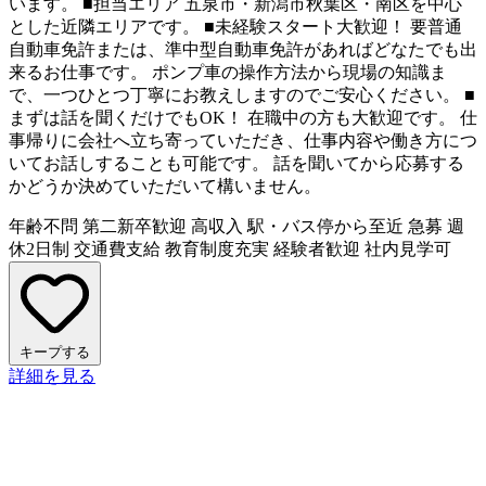
います。 ■担当エリア 五泉市・新潟市秋葉区・南区を中心
とした近隣エリアです。 ■未経験スタート大歓迎！ 要普通
自動車免許または、準中型自動車免許があればどなたでも出
来るお仕事です。 ポンプ車の操作方法から現場の知識ま
で、一つひとつ丁寧にお教えしますのでご安心ください。 ■
まずは話を聞くだけでもOK！ 在職中の方も大歓迎です。 仕
事帰りに会社へ立ち寄っていただき、仕事内容や働き方につ
いてお話しすることも可能です。 話を聞いてから応募する
かどうか決めていただいて構いません。
年齢不問
第二新卒歓迎
高収入
駅・バス停から至近
急募
週
休2日制
交通費支給
教育制度充実
経験者歓迎
社内見学可
キープする
詳細を見る