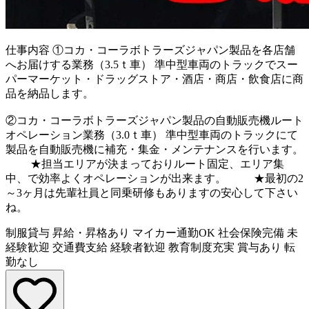
仕事内容
①コカ・コーラボトラーズジャパン製品を各店舗
へお届けする業務（3.5ｔ車） 準中型車両のトラックでスー
パーマーケット・ドラッグストア・酒店・商店・飲食店に商
品を納品します。
②コカ・コーラボトラーズジャパン製品の自動販売機ルート
オペレーション業務（3.0ｔ車） 準中型車両のトラックにて
製品を自動販売機に補充・集金・メンテナンスを行います。
★担当エリアが決まっておりルート固定、エリア集
中、で効率よくオペレーションが出来ます。 ★最初の2
～3ヶ月は先輩社員と同乗研修もありますの安心して下さい
ね。
制服貸与
昇給・昇格あり
マイカー通勤OK
社会保険完備
未
経験歓迎
交通費支給
経験者歓迎
教育制度充実
賞与あり
転
勤なし