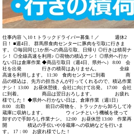
仕事内容
＼10ｔトラックドライバー募集！／ 週休2
日！ ■週4日、 群馬県食肉センターに豚肉を引取に行きま
す。 ◎毎回同じ1か所への商品引取、日帰り ◎行きは積荷ナ
シ！ ◎全線高速を利用♪ ◎荷物の積込ナシ！ ◎県外へ行か
ない日は倉庫作業 ◆商品引取日（週4日、県外へ） 8:00 会
社を出発 行きの積荷はありません。 全線
高速を利用します。 11:30 食肉センターに到着 商
品の積込は、先方の担当さんが行ってくれるので、積込作業
ナシ！ 13:00 お昼休憩後、会社に向けて出発。 17:00 会社
に到着。 商品は翌日おろします。 お疲れ
様でした！ ◆県外へ行かない日は、倉庫作業（週1日）
8:00 出勤 前日の荷物を、トラックから卸ろして冷
蔵庫に収納します。 ウィンチという機械を使って
卸すので手卸ろし作業ナシ。 12:00 お昼休憩 13:00 作業再
開 積込の手伝いや冷蔵庫への収納などを行いま
す。 17：00 お疲れ様でした！