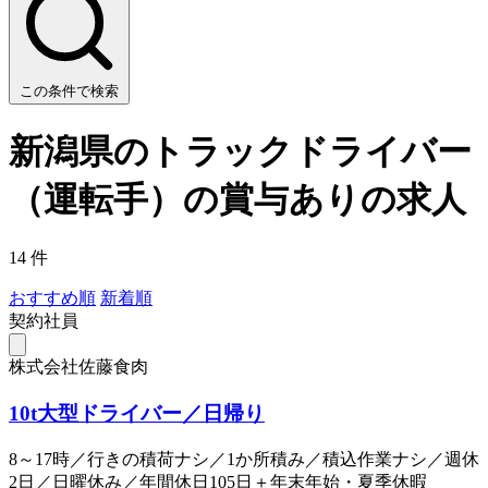
この条件で検索
新潟県のトラックドライバー
（運転手）の賞与ありの求人
14 件
おすすめ順
新着順
契約社員
株式会社佐藤食肉
10t大型ドライバー／日帰り
8～17時／行きの積荷ナシ／1か所積み／積込作業ナシ／週休
2日／日曜休み／年間休日105日＋年末年始・夏季休暇