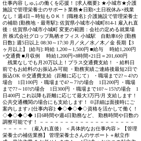
仕事内容
しゅふの働くを応援！ [求人概要]: ★小城市★介護
施設で管理栄養士のサポート業務★日勤×土日祝休み×残業
なし！週4日～時短もＯＫ！ [職種名]: 介護施設で管理栄養士
の補助 [勤務地・最寄駅]: 佐賀県小城市小城町814-1 雇入れ直
後：佐賀県小城市小城町 変更の範囲：会社の定める就業場
所 株式会社グロップ鳥栖オフィス 小城駅 自動車6分 [勤務
日数]: 週5日以上 08:30～17:30 月／火／水／木／金 長期【3
ヶ月以上】 [給与]: 時給 1,200～1,500円 ■給与 時給1,200円
+交通費 ■月収例 時給1,200円×8時間×21日＝201,600円
残業なしでも月20万以上！プラス交通費支給！ ・給料日
前でもお給料のお振込み可能 ・勤務実績ご連絡後最短2日で
振込OK ※交通費支給（距離に応じて） ・職場まで2?～4?の
場合 1日100円 ・職場まで4?～7?の場合 1日200円 ・職場
まで7?～10?の場合 1日300円 ・職場まで10?～15?の場合 1
日400円 これ以降も距離に応じて最大3万円/月 支給します！
公共交通機関の場合にも支給します！ ※詳細は面接時にご
案内します♪ [仕事内容]: ◆◇◆◇◆◇資格を活かして働く！
◇◆◇◆◇◆ 1日6時間や週4日勤務など、 勤務時間や日数の
調整可能です！ －－－－－－－－－－－－－－－－－－－
－－－－－ （雇入れ直後） ＜具体的なお仕事内容＞ 【管理
栄養士の補佐業務】 管理栄養士さんのサポート＋献立作