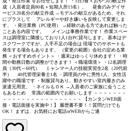
成・発注作業 をお任せします！ ・1日3食＋おやつの献立作
成（入居者定員80名＋短期入所13名）。 昼食のみデイサ
ービス20名分の献立作成 →モデルの献立があるため、それ
にプラスして アレルギーや好き嫌いを反映して変更しま
す。 ・発注業務（PC使用） →経験のある方であれば触った
ことある内容です。 メインは事務作業です！ 作業スペー
スは調理室に隣接しており1人1台PC貸与します。 基本はデ
スクワークですが、人手不足の場合は 現場でのサポートも
発生する場合もあります。 （変更の範囲）会社の定める業
務 ＜おすすめポイント＞ ・週末はゆっくり休めます！ ・時
間や勤務日数の調整ができます！ ＜職場環境＞ ・12名調理
員（30代～60代） ミャンマー人の技能実習生2名（20代前
半） 40代管理栄養士1名 ・調理員の中に男性1人、女性活
躍中の職場です ・制服貸与あり。動きやすい室内履きのみ
派遣元用意。 ・ネイルもＯＫ →入居者のご家族に会うこと
もあるため 常識の範囲内でお願いします －－－－－－－
－－－－－－－－－－－－－－－－－ 【カンタンWEB面
接・電話面接を実施中！】 履歴書不要！！質問だけでも
OK！ まずは、お気軽にお電話orWEBからご連