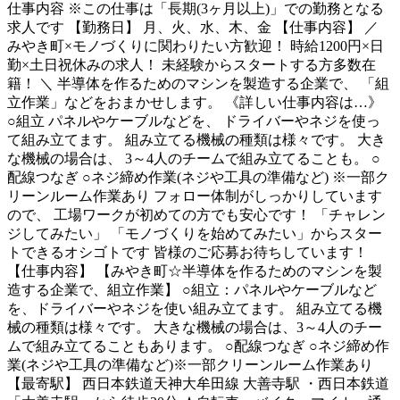
仕事内容
※この仕事は「長期(3ヶ月以上)」での勤務となる
求人です 【勤務日】 月、火、水、木、金 【仕事内容】 ／
みやき町×モノづくりに関わりたい方歓迎！ 時給1200円×日
勤×土日祝休みの求人！ 未経験からスタートする方多数在
籍！ ＼ 半導体を作るためのマシンを製造する企業で、 「組
立作業」などをおまかせします。 《詳しい仕事内容は…》
○組立 パネルやケーブルなどを、 ドライバーやネジを使っ
て組み立てます。 組み立てる機械の種類は様々です。 大き
な機械の場合は、 3～4人のチームで組み立てることも。 ○
配線つなぎ ○ネジ締め作業(ネジや工具の準備など) ※一部ク
リーンルーム作業あり フォロー体制がしっかりしています
ので、 工場ワークが初めての方でも安心です！ 「チャレン
ジしてみたい」 「モノづくりを始めてみたい」からスター
トできるオシゴトです 皆様のご応募お待ちしています！
【仕事内容】 【みやき町☆半導体を作るためのマシンを製
造する企業で、組立作業】 ○組立：パネルやケーブルなど
を、ドライバーやネジを使い組み立てます。 組み立てる機
械の種類は様々です。 大きな機械の場合は、3～4人のチー
ムで組み立てることもあります。 ○配線つなぎ ○ネジ締め作
業(ネジや工具の準備など)※一部クリーンルーム作業あり
【最寄駅】 西日本鉄道天神大牟田線 大善寺駅 ・西日本鉄道