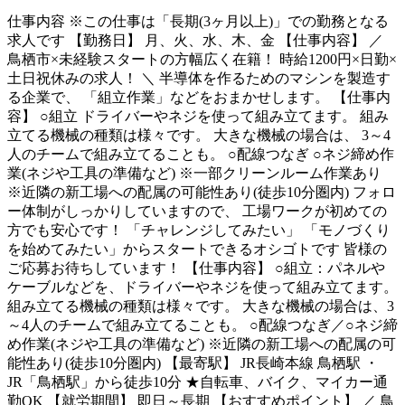
仕事内容
※この仕事は「長期(3ヶ月以上)」での勤務となる
求人です 【勤務日】 月、火、水、木、金 【仕事内容】 ／
鳥栖市×未経験スタートの方幅広く在籍！ 時給1200円×日勤×
土日祝休みの求人！ ＼ 半導体を作るためのマシンを製造す
る企業で、 「組立作業」などをおまかせします。 【仕事内
容】 ○組立 ドライバーやネジを使って組み立てます。 組み
立てる機械の種類は様々です。 大きな機械の場合は、 3～4
人のチームで組み立てることも。 ○配線つなぎ ○ネジ締め作
業(ネジや工具の準備など) ※一部クリーンルーム作業あり
※近隣の新工場への配属の可能性あり(徒歩10分圏内) フォロ
ー体制がしっかりしていますので、 工場ワークが初めての
方でも安心です！ 「チャレンジしてみたい」 「モノづくり
を始めてみたい」からスタートできるオシゴトです 皆様の
ご応募お待ちしています！ 【仕事内容】 ○組立：パネルや
ケーブルなどを、ドライバーやネジを使って組み立てます。
組み立てる機械の種類は様々です。 大きな機械の場合は、3
～4人のチームで組み立てることも。 ○配線つなぎ／○ネジ締
め作業(ネジや工具の準備など) ※近隣の新工場への配属の可
能性あり(徒歩10分圏内) 【最寄駅】 JR長崎本線 鳥栖駅 ・
JR「鳥栖駅」から徒歩10分 ★自転車、バイク、マイカー通
勤OK 【就労期間】 即日～長期 【おすすめポイント】 ／ 鳥