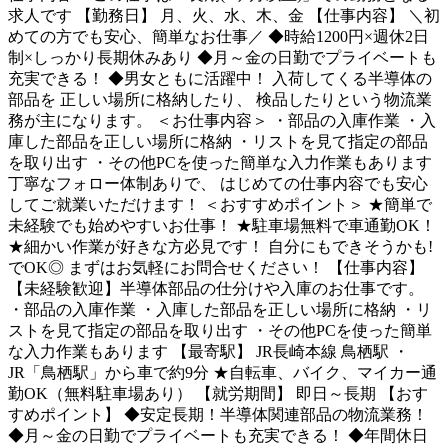
求人です 【勤務日】 月、火、水、木、金 【仕事内容】 ＼初
めての方でも安心、簡単なお仕事／ ◆時給1200円×週休2日
制×しっかり長期休みあり ◆月～金の日勤でプライベートも
充実できる！ ◆男女ともに活躍中！ 入荷してくる半導体の
部品を 正しい場所に格納したり、 検品したりという物流業
務が主になります。 ＜お仕事内容＞ ・部品の入庫作業 ・入
庫した部品を正しい場所に格納 ・リストを見て指定の部品
を取り出す ・その他PCを使った簡単な入力作業もあります
丁寧なフォロー体制ありで、 はじめての仕事内容でも安心
してご就業いただけます！ ＜おすすめポイント＞ ★簡単で
未経験でも始めやすいお仕事！ ★駐車場無料で車通勤OK！
★細かい作業が好きな方必見です！ 自分にもできそうかも!
でOK◎ まずはお気軽にお問合せください！ 【仕事内容】
【未経験歓迎】半導体部品の仕分けや入庫のお仕事です。
・部品の入庫作業 ・入庫した部品を正しい場所に格納 ・リ
ストを見て指定の部品を取り出す ・その他PCを使った簡単
な入力作業もあります 【最寄駅】 JR長崎本線 鳥栖駅 ・
JR「鳥栖駅」から車で約9分 ★自転車、バイク、マイカー通
勤OK（無料駐車場あり） 【就労期間】 即日～長期 【おす
すめポイント】 ◆安定長期！半導体関連部品の物流業務！
◆月～金の日勤でプライベートも充実できる！ ◆年間休日