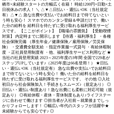
栖市×未経験スタートの方幅広く在籍！ 時給1200円×日勤×土
日祝休みの求人！ ＼ △▼△日払い・週払いOK（当社規定
有）△▼△ 急な出費や支払いでお給料日まで待てないとい
う時も安心！ スマホでのカンタン登録＆申請だけで、働い
た分の給料を 給料日を待たずに受け取れる福利厚生サービ
スです。 【ここがポイント】 【職場の雰囲気】 【受動喫煙
対策】 内定時までに開示します 【待遇・福利厚生】 ・各種
社会保険完備 （厚生年金／健康保険／雇用保険／労災保
険） ・交通費全額支給 ・指定作業服一式貸与 ・有給休暇制
度 ・正社員登用制度有 ・他、福利厚生サービス利用など ★
当社の社員登用実績 2023～2025年度の3年間 全国で229名が
ステップUPしています♪（2025年度は66名登用！） ★日払
い・週払いOK（当社規定有） 急な出費や支払いでお給料日
まで待てないという時も安心！ 働いた分の給料を給料日を
待たずに受け取れる福利厚生サービスです。 その他 ◎入社
初日から社会保険加入！手続きもスムーズ♪（規定あり） ◎
日払い・週払い制度あり！急な出費にも柔軟に対応可能（規
定あり） ◎有給休暇・産休・育休制度もあり♪ライフステー
ジに合わせて働けます ◎担当者が入社前～就業後までしっ
かりフォローします！ ◎幅広い年代のスタッフが活躍中★
未経験からでも安心です♪ ◎