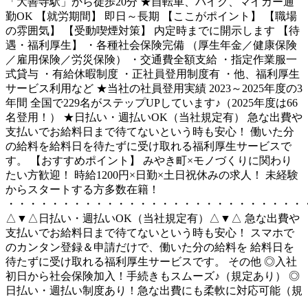
「大善寺駅」から徒歩20分 ★自転車、バイク、マイカー通
勤OK 【就労期間】 即日～長期 【ここがポイント】 【職場
の雰囲気】 【受動喫煙対策】 内定時までに開示します 【待
遇・福利厚生】 ・各種社会保険完備 （厚生年金／健康保険
／雇用保険／労災保険） ・交通費全額支給 ・指定作業服一
式貸与 ・有給休暇制度 ・正社員登用制度有 ・他、福利厚生
サービス利用など ★当社の社員登用実績 2023～2025年度の3
年間 全国で229名がステップUPしています♪（2025年度は66
名登用！） ★日払い・週払いOK（当社規定有） 急な出費や
支払いでお給料日まで待てないという時も安心！ 働いた分
の給料を給料日を待たずに受け取れる福利厚生サービスで
す。 【おすすめポイント】 みやき町×モノづくりに関わり
たい方歓迎！ 時給1200円×日勤×土日祝休みの求人！ 未経験
からスタートする方多数在籍！
・・・・・・・・・・・・・・・・・・・・・・・・・・・
△▼△日払い・週払いOK（当社規定有）△▼△ 急な出費や
支払いでお給料日まで待てないという時も安心！ スマホで
のカンタン登録＆申請だけで、働いた分の給料を 給料日を
待たずに受け取れる福利厚生サービスです。 その他 ◎入社
初日から社会保険加入！手続きもスムーズ♪（規定あり） ◎
日払い・週払い制度あり！急な出費にも柔軟に対応可能（規