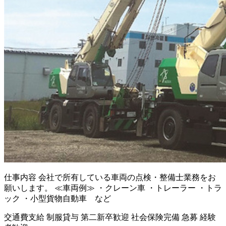
仕事内容
会社で所有している車両の点検・整備士業務をお
願いします。 ≪車両例≫ ・クレーン車 ・トレーラー ・トラ
ック ・小型貨物自動車 など
交通費支給
制服貸与
第二新卒歓迎
社会保険完備
急募
経験