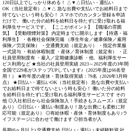
120日以上でしっかり休める！ △▼△日払い・週払い
OK（当社規定有）△▼△ 急な出費や支払いでお給料日まで
待てないという時も安心！ スマホでのカンタン登録＆申請
だけで、 働いた分の給料を給料日を待たずに受け取れる福
利厚生サービスです。 【ここがポイント】 【職場の雰囲
気】 【受動喫煙対策】 内定時までに開示します 【待遇・福
利厚生】 ・各種社会保険完備 （厚生年金／健康保険／雇用
保険／労災保険） ・交通費支給（規定あり） ・指定作業服
一式貸与 ・有給休暇制度 ・産休／育休制度（規定有） ・正
社員登用制度有 ・雇入／定期健康診断 ・他、福利厚生サー
ビス利用など ★当社の社員登用実績 2023～2025年度の3年間
全国で229名がステップUPしています♪（2025年度は66名登
用！） ★昨年度の産休・育休取得実績：79名（2026年3月時
点） ★日払い・週払いOK（当社規定有） 急な出費や支払い
でお給料日まで待てないという時も安心！ 働いた分の給料
を給料日を待たずに受け取れる福利厚生サービスです その
他 ◎入社初日から社会保険加入！手続きもスムーズ♪（規定
あり） ◎日払い・週払い制度あり！急な出費にも柔軟に対
応可能（規定あり） ◎有給休暇・産休・育休制度もあり♪ラ
イフステージに合わせて働けます ◎担当者が入
長期(6ヶ月以上)
交通費支給
日払い・週払い
未経験歓迎
社