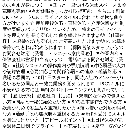
のスキルが身につく！ ●ほっと一息つける休憩スペース＆冷
蔵庫も完備♪ ●有給休暇もしっかり取得可能！ さらに！副業
OK・WワークOKで ライフスタイルに合わせた柔軟な働き
方が叶います☆ 産前産後休暇・育児休暇・介護休業など 制
度や実績がバッチリ整っているため、 将来のライフイベン
トを迎えても 長く安心して働き続けられますよ◎ 【仕事内
容】 未経験の方も安心してご応募いただけます◎ PCの基本
操作ができれば始められます！ 【保険営業スタッフからの
お問合せ対応（受電）・システム案内業務】 ▼作業内容 ●
保険会社の営業担当者からの 電話による問合せ対応（受
電） ●社内システムの操作案内や手順説明 ●対応履歴の入力
や記録管理 ●必要に応じて関係部署への連絡・確認対応 ▼
職場の雰囲気 ・10月1日スタート、同時入社のメンバーが 6
名いるため同期と一緒に業務を覚えられます ・PCスキルに
不安がある方には 無料のPCトレーニングが用意されていま
す 【雇用形態】 派遣社員 【活躍】 ●規則的な休みで働きた
い方 ●同期と一緒に始めたい方 ●PCの基本操作ができる方 ●
残業少なめで私生活を重視したい方 ●落ち着いた対応が得意
な方 ●通勤手段の選択肢を重視する方 ●研修を受けてスキル
を身につけたい方 【アピールポイント】 ●土日祝休みの完
全週休二日制で プライベートが充実します ●夏季・GWなど