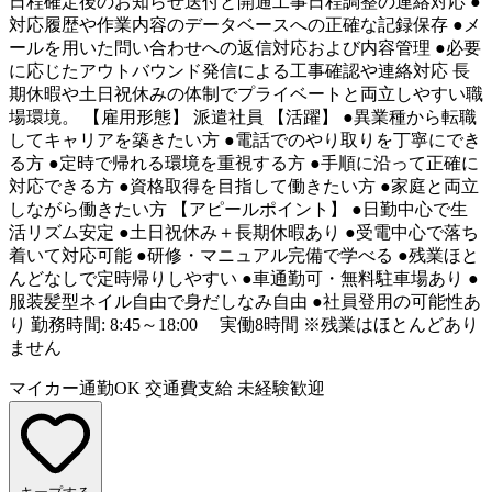
日程確定後のお知らせ送付と開通工事日程調整の連絡対応 ●
対応履歴や作業内容のデータベースへの正確な記録保存 ●メ
ールを用いた問い合わせへの返信対応および内容管理 ●必要
に応じたアウトバウンド発信による工事確認や連絡対応 長
期休暇や土日祝休みの体制でプライベートと両立しやすい職
場環境。 【雇用形態】 派遣社員 【活躍】 ●異業種から転職
してキャリアを築きたい方 ●電話でのやり取りを丁寧にでき
る方 ●定時で帰れる環境を重視する方 ●手順に沿って正確に
対応できる方 ●資格取得を目指して働きたい方 ●家庭と両立
しながら働きたい方 【アピールポイント】 ●日勤中心で生
活リズム安定 ●土日祝休み＋長期休暇あり ●受電中心で落ち
着いて対応可能 ●研修・マニュアル完備で学べる ●残業ほと
んどなしで定時帰りしやすい ●車通勤可・無料駐車場あり ●
服装髪型ネイル自由で身だしなみ自由 ●社員登用の可能性あ
り 勤務時間: 8:45～18:00 実働8時間 ※残業はほとんどあり
ません
マイカー通勤OK
交通費支給
未経験歓迎