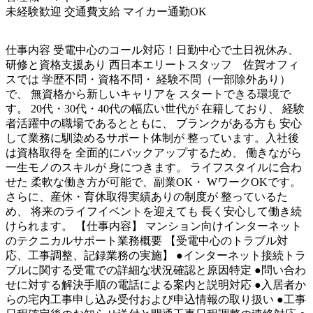
未経験歓迎
交通費支給
マイカー通勤OK
仕事内容
受電中心のコール対応！日勤中心で土日祝休み、
研修と資格支援あり 西日本エリートスタッフ 佐賀オフィ
スでは 学歴不問・資格不問・ 経験不問（一部除外あり）
で、 無資格から新しいキャリアを スタートできる環境で
す。 20代・30代・40代の幅広い世代が 在籍しており、 経験
者活躍中の職場であるとともに、 ブランクがある方も 安心
して業務に馴染めるサポート体制が 整っています。入社後
は資格取得を 全面的にバックアップするため、 働きながら
一生モノのスキルが 身につきます。 ライフスタイルに合わ
せた 柔軟な働き方が可能で、副業OK・ WワークOKです。
さらに、産休・育休取得実績ありの制度が 整っているた
め、 将来のライフイベントを迎えても 長く安心して働き続
けられます。 【仕事内容】 マンション向けインターネット
のテクニカルサポート業務概要 【受電中心のトラブル対
応、工事調整、記録業務の実施】 ●インターネット接続トラ
ブルに関する受電での詳細な状況確認と原因特定 ●問い合わ
せに対する解決手順の電話による案内と説明対応 ●入居者か
らの宅内工事申し込み受付および申込情報の取り扱い ●工事