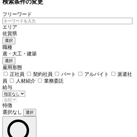
検索条件の変更
フリーワード
エリア
佐賀県
選択
職種
鳶・大工・建築
選択
雇用形態
正社員
契約社員
パート
アルバイト
派遣社
員
人材紹介
業務委託
給与
特徴
選択なし
選択