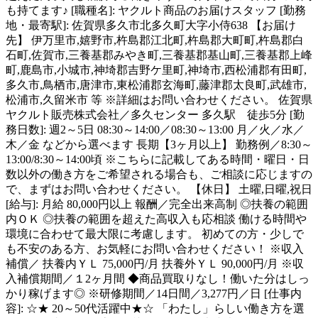
も持てます♪ [職種名]: ヤクルト商品のお届けスタッフ [勤務
地・最寄駅]: 佐賀県多久市北多久町大字小侍638 【お届け
先】 伊万里市,嬉野市,杵島郡江北町,杵島郡大町町,杵島郡白
石町,佐賀市,三養基郡みやき町,三養基郡基山町,三養基郡上峰
町,鹿島市,小城市,神埼郡吉野ケ里町,神埼市,西松浦郡有田町,
多久市,鳥栖市,唐津市,東松浦郡玄海町,藤津郡太良町,武雄市,
松浦市,久留米市 等 ※詳細はお問い合わせください。 佐賀県
ヤクルト販売株式会社／多久センター 多久駅 徒歩5分 [勤
務日数]: 週2～5日 08:30～14:00／08:30～13:00 月／火／水／
木／金 などから選べます 長期【3ヶ月以上】 勤務例／8:30～
13:00/8:30～14:00頃 ※こちらに記載してある時間・曜日・日
数以外の働き方をご希望される場合も、ご相談に応じますの
で、まずはお問い合わせください。 【休日】 土曜,日曜,祝日
[給与]: 月給 80,000円以上 報酬／完全出来高制 ◎扶養の範囲
内ＯＫ ◎扶養の範囲を超えた高収入も応相談 働ける時間や
環境に合わせて最大限に考慮します。 初めての方・少しで
も不安のある方、お気軽にお問い合わせください！ ※収入
補償／ 扶養内ＹＬ 75,000円/月 扶養外ＹＬ 90,000円/月 ※収
入補償期間／１2ヶ月間 ◆商品買取りなし！働いた分はしっ
かり稼げます◎ ※研修期間／14日間／3,277円／日 [仕事内
容]: ☆★ 20～50代活躍中★☆ 「わたし」らしい働き方を選