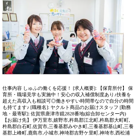
仕事内容
しゅふの働くを応援！ [求人概要]: 【保育所付】 保
育所・職場見学も実施中！安心の収入補償制度あり♪扶養を
超えた高収入も相談可◎働きやすい時間帯なので自分の時間
も持てます♪ [職種名]: ヤクルト商品のお届けスタッフ [勤務
地・最寄駅]: 佐賀県唐津市鏡2828番地(綜合卸センター内)
【お届け先】 伊万里市,嬉野市,杵島郡江北町,杵島郡大町町,
杵島郡白石町,佐賀市,三養基郡みやき町,三養基郡基山町,三養
基郡上峰町,鹿島市,小城市,神埼郡吉野ケ里町,神埼市,西松浦