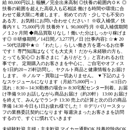
給 80,000円以上 報酬／完全出来高制 ◎扶養の範囲内ＯＫ ◎
扶養の範囲を超えた高収入も応相談 働ける時間や環境に合
わせて最大限に考慮します。 初めての方・少しでも不安の
ある方、お気軽にお問い合わせください！ ※収入補償／ 扶
養内ＹＬ 75,000円/月 扶養外ＹＬ 90,000円/月 ※収入補償期間
／１2ヶ月間 ◆商品買取りなし！働いた分はしっかり稼げま
す◎ ※研修期間／14日間／3,277円／日 [仕事内容]: ☆★ 20
～50代活躍中★☆ 「わたし」らしい働き方を選べるお仕事
です！ 専門知識はなくても大丈夫！ だから未経験の方も、
とっても安心◎ お客さまに「ありがとう」と言われるお仕
事です。 定期購入のお客さまを中心に、ご自宅やオフィス
を1日約20～25軒訪問し、ヤクルト商品と健康情報をお届け
します。 ※ノルマ・買取は一切ありません。 ▼下記のよう
なスケジュールになります（月給75,000円～） ≪1日の
流れ：8:30～14:30勤務の場合≫ 8:30宅配センター到着。お届
け準備 9:10 お話しながら商品お届け（約20軒） 13:00 お届け
を終えて、みんなでランチ 13:30 売上の計算と次の日の商品
準備 14:30 今日も1日お疲れ様でした！ ※デリバリースタッ
フの業務委託契約になります 毎週決まったお客さまを訪問
するので、すぐに慣れていきます
未経験歓迎
主婦・主夫歓迎
マイカー通勤OK
扶養控除内OK