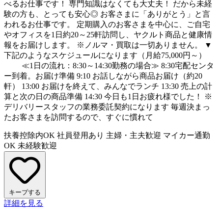
べるお仕事です！ 専門知識はなくても大丈夫！ だから未経
験の方も、とっても安心◎ お客さまに「ありがとう」と言
われるお仕事です。 定期購入のお客さまを中心に、ご自宅
やオフィスを1日約20～25軒訪問し、ヤクルト商品と健康情
報をお届けします。 ※ノルマ・買取は一切ありません。 ▼
下記のようなスケジュールになります（月給75,000円～）
≪1日の流れ：8:30～14:30勤務の場合≫ 8:30宅配センタ
ー到着。お届け準備 9:10 お話しながら商品お届け（約20
軒） 13:00 お届けを終えて、みんなでランチ 13:30 売上の計
算と次の日の商品準備 14:30 今日も1日お疲れ様でした！ ※
デリバリースタッフの業務委託契約になります 毎週決まっ
たお客さまを訪問するので、すぐに慣れて
扶養控除内OK
社員登用あり
主婦・主夫歓迎
マイカー通勤
OK
未経験歓迎
キープする
詳細を見る