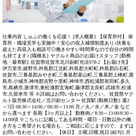
仕事内容
しゅふの働くを応援！ [求人概要]: 【保育所付】 保
育所・職場見学も実施中！安心の収入補償制度あり♪扶養を
超えた高収入も相談可◎働きやすい時間帯なので自分の時間
も持てます♪ [職種名]: ヤクルト商品のお届けスタッフ [勤務
地・最寄駅]: 佐賀県佐賀市北川副町光法978-2 【お届け先】
伊万里市,嬉野市,杵島郡江北町,杵島郡大町町,杵島郡白石町,
佐賀市,三養基郡みやき町,三養基郡基山町,三養基郡上峰町,鹿
島市,小城市,神埼郡吉野ケ里町,神埼市,西松浦郡有田町,多久
市,鳥栖市,唐津市,東松浦郡玄海町,藤津郡太良町,武雄市,松浦
市,久留米市 等 ※詳細はお問い合わせください。 佐賀県ヤク
ルト販売株式会社／北川副センター 佐賀駅 [勤務日数]: 週2
～5日 08:30～14:00／08:30～13:00 月／火／水／木／金 など
から選べます 長期【3ヶ月以上】 勤務例／8:30～13:00/8:30～
14:00頃 ※こちらに記載してある時間・曜日・日数以外の働
き方をご希望される場合も、ご相談に応じますので、まずは
お問い合わせください。 【休日】 土曜,日曜,祝日 [給与]: 月