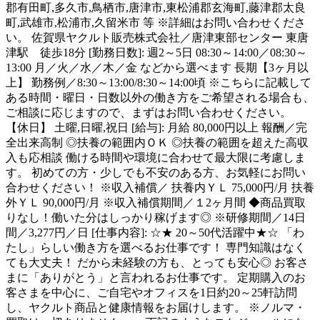
郡有田町,多久市,鳥栖市,唐津市,東松浦郡玄海町,藤津郡太良
町,武雄市,松浦市,久留米市 等 ※詳細はお問い合わせくださ
い。 佐賀県ヤクルト販売株式会社／唐津東部センター 東唐
津駅 徒歩18分 [勤務日数]: 週2～5日 08:30～14:00／08:30～
13:00 月／火／水／木／金 などから選べます 長期【3ヶ月以
上】 勤務例／8:30～13:00/8:30～14:00頃 ※こちらに記載して
ある時間・曜日・日数以外の働き方をご希望される場合も、
ご相談に応じますので、まずはお問い合わせください。
【休日】 土曜,日曜,祝日 [給与]: 月給 80,000円以上 報酬／完
全出来高制 ◎扶養の範囲内ＯＫ ◎扶養の範囲を超えた高収
入も応相談 働ける時間や環境に合わせて最大限に考慮しま
す。 初めての方・少しでも不安のある方、お気軽にお問い
合わせください！ ※収入補償／ 扶養内ＹＬ 75,000円/月 扶養
外ＹＬ 90,000円/月 ※収入補償期間／１2ヶ月間 ◆商品買取
りなし！働いた分はしっかり稼げます◎ ※研修期間／14日
間／3,277円／日 [仕事内容]: ☆★ 20～50代活躍中★☆ 「わ
たし」らしい働き方を選べるお仕事です！ 専門知識はなく
ても大丈夫！ だから未経験の方も、とっても安心◎ お客さ
まに「ありがとう」と言われるお仕事です。 定期購入のお
客さまを中心に、ご自宅やオフィスを1日約20～25軒訪問
し、ヤクルト商品と健康情報をお届けします。 ※ノルマ・