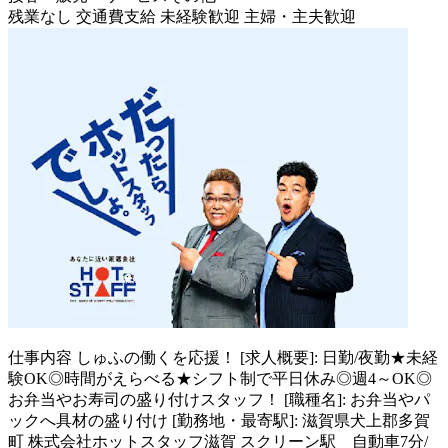
残業なし
交通費支給
未経験歓迎
主婦・主夫歓迎
仕事内容
しゅふの働くを応援！ [求人概要]: 日勤/夜勤★未経
験OK◎時間がえらべる★シフト制で平日休み◎週4～OK◎
お弁当やお寿司の盛り付けスタッフ！ [職種名]: お弁当やパ
ックへ具材の盛り付け [勤務地・最寄駅]: 滋賀県犬上郡多賀
町 株式会社ホットスタッフ滋賀 スクリーン駅 自動車7分/