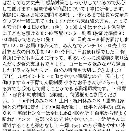
はなくても大丈夫！ 感染対策もしっかりしているので安心
して働けます♪ 健康情報や商品について丁寧に研修します。
実際にお客さま宅を訪問する時は、慣れるまで社員や先輩ス
タッフが一緒に来てくれます♪ だから未経験の方も、とって
も安心◎ ◆１日の流れ（例） 8：30 まずはヤクルト保育所
に子どもを預ける 8：40 宅配センター到着!!お届け準備 9：
00 準備ができたら出発！ ※1日約20～30軒お届けしま
す♪ 12：00 お届けを終えて、みんなでランチ 13：00 売上の
計算と次の日の用意 14：00 今日も1日お疲れ様でした！ 保
育所に子どもを迎えに行って、明るいうちに洗濯物を取り込
んだり夕食の支度もできます。 コーヒーを飲みながら録画
したドラマを見たりと、自分の時間も大切にできますよ♪
[アピールポイント]: ・☆働きやすい職場なので、安心して
働けます☆ ●子育て支援制度 小さなお子さんがいらっしゃ
る方でも 安心して働くことができる職場環境です。 ・保育
所 ・保育料助成制度 （詳細は、待遇欄をご参照くださ
い。） ・●平日のみＯＫ！ 土日・祝日休みＯＫ！週末は家
族との時間に使えます♪ ●職場が近く、仕事と家事の両立も
ＯＫ！ 宅配センターは全国に約2,400か所！ 自宅から程よく
離れたセンターを選べるので 通いやすい上、ご近所さんに
遭遇することも殆どなし！ 主婦（夫）の方が働きやすい時