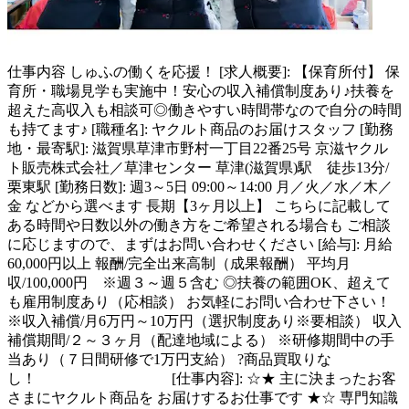
仕事内容
しゅふの働くを応援！ [求人概要]: 【保育所付】 保
育所・職場見学も実施中！安心の収入補償制度あり♪扶養を
超えた高収入も相談可◎働きやすい時間帯なので自分の時間
も持てます♪ [職種名]: ヤクルト商品のお届けスタッフ [勤務
地・最寄駅]: 滋賀県草津市野村一丁目22番25号 京滋ヤクル
ト販売株式会社／草津センター 草津(滋賀県)駅 徒歩13分/
栗東駅 [勤務日数]: 週3～5日 09:00～14:00 月／火／水／木／
金 などから選べます 長期【3ヶ月以上】 こちらに記載して
ある時間や日数以外の働き方をご希望される場合も ご相談
に応じますので、まずはお問い合わせください [給与]: 月給
60,000円以上 報酬/完全出来高制（成果報酬） 平均月
収/100,000円 ※週３～週５含む ◎扶養の範囲OK、超えて
も雇用制度あり（応相談） お気軽にお問い合わせ下さい！
※収入補償/月6万円～10万円（選択制度あり※要相談） 収入
補償期間/２～３ヶ月（配達地域による） ※研修期間中の手
当あり（７日間研修で1万円支給） ?商品買取りな
し！ [仕事内容]: ☆★ 主に決まったお客
さまにヤクルト商品を お届けするお仕事です ★☆ 専門知識