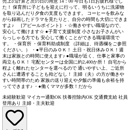
売上の計算と次の日の用意 14：00 今日も1日お疲れ様でし
た！ 保育所に子どもを迎えに行って、明るいうちに洗濯物
を取り込んだり夕食の支度もできます。 コーヒーを飲みな
がら録画したドラマを見たりと、自分の時間も大切にできま
すよ♪ [アピールポイント]: ・☆働きやすい職場なので、
安心して働けます☆ ●子育て支援制度 小さなお子さんがい
らっしゃる方でも 安心して働くことができる職場環境で
す。 ・保育所 ・保育料助成制度 （詳細は、待遇欄をご参照
ください。） ・●平日のみＯＫ！ 土日・祝日休みＯＫ！週
末は家族との時間に使えます♪ ●職場が近く、仕事と家事の
両立もＯＫ！ 宅配センターは全国に約2,400か所！ 自宅から
程よく離れたセンターを選べるので 通いやすい上、ご近所
さんに遭遇することも殆どなし！ 主婦（夫）の方が働きや
すい時間帯のため 家族の送り迎えや夕飯の準備も余裕を持
ってできます♪ ・●働くママが多数！だから
未経験歓迎
マイカー通勤OK
扶養控除内OK
交通費支給
社員
登用あり
主婦・主夫歓迎