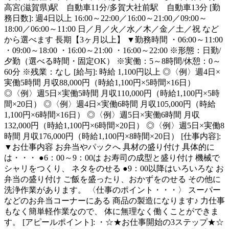
高宮(滋賀県)駅 自動車11分/多賀大社前駅 自動車13分 [勤
務日数]: 週4日以上 16:00～22:00／16:00～21:00／09:00～
18:00／06:00～11:00 日／月／火／水／木／金／土／祝 など
から選べます 長期【3ヶ月以上】 ▼勤務時間 ・06:00～11:00
・09:00～18:00 ・16:00～21:00 ・16:00～22:00 ※形態：日勤/
夕勤（選べる時間・固定OK） ※実働：5～8時間/休憩：0～
60分 ※残業：なし [給与]: 時給 1,100円以上 ◎〈例〉週4日×
実働5時間 月収88,000円（時給1,100円×5時間×16日）
◎〈例〉週5日×実働5時間 月収110,000円（時給1,100円×5時
間×20日） ◎〈例〉週4日×実働6時間 月収105,000円（時給
1,100円×6時間×16日） ◎〈例〉週5日×実働6時間 月収
132,000円（時給1,100円×6時間×20日） ◎〈例〉週5日×実働8
時間 月収176,000円（時給1,100円×8時間×20日） [仕事内容]:
▼お仕事内容 お弁当やパックへ 具材の盛り付け 具体的に
は・・・ ●6：00～9：00は お寿司の成型と盛り付け 機械で
シャリをつくり、 ネタをのせる ●9：00以降はいろいろな お
弁当の盛り付け ご飯を盛ったり、おかずをのせる その他に
洗浄作業があります。 〈仕事のポイント・・・〉 スーパー
などのお弁当コーナーにある 商品の製造になります♪ 力仕事
もなく簡単軽作業なので、 体に無理なく働くことができま
す。 [アピールポイント]: ・☆★お仕事開始の3ステップ★☆