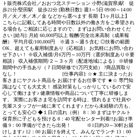
ト販売株式会社／おおつ北ステーション 小野(滋賀県)駅 徒
歩21分/堅田駅 徒歩22分 [勤務日数]: 週3～5日 09:00～14:00
月／火／水／木／金 などから選べます 長期【3ヶ月以上】
こちらに記載してある時間や日数以外の働き方をご希望され
る場合も ご相談に応じますので、まずはお問い合わせくだ
さい [給与]: 月給 60,000円以上 報酬/完全出来高制（成果報
酬） 平均月収/100,000円 ※週３～週５含む ◎扶養の範囲
OK、超えても雇用制度あり（応相談） お気軽にお問い合わ
せ下さい！ ※収入補償/月6万円～10万円（選択制度あり※要
相談） 収入補償期間/２～３ヶ月（配達地域による） ※研修
期間中の手当あり（７日間研修で1万円支給） ?商品買取り
なし！ [仕事内容]: ☆★ 主に決まったお
客さまにヤクルト商品を お届けするお仕事です ★☆ 専門知
識はなくても大丈夫！ 感染対策もしっかりしているので安
心して働けます♪ 健康情報や商品について丁寧に研修しま
す。 実際にお客さま宅を訪問する時は、慣れるまで社員や
先輩スタッフが一緒に来てくれます♪ だから未経験の方も、
とっても安心◎ ◆１日の流れ（例） 8：30 まずはヤクルト
保育所に子どもを預ける 8：40 宅配センター到着!!お届け準
備 9：00 準備ができたら出発！ ※1日約20～30軒お届
けします♪ 12：00 お届けを終えて、みんなでランチ 13：00