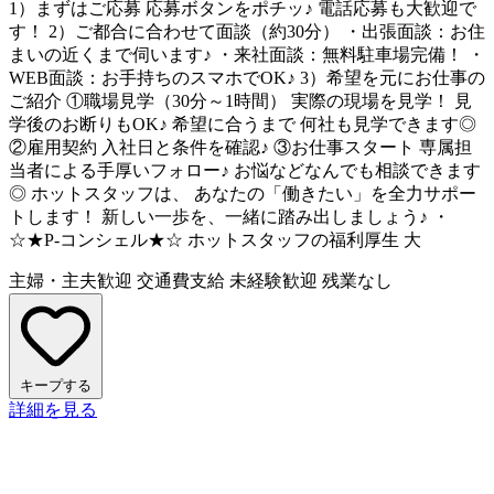
1）まずはご応募 応募ボタンをポチッ♪ 電話応募も大歓迎で
す！ 2）ご都合に合わせて面談（約30分） ・出張面談：お住
まいの近くまで伺います♪ ・来社面談：無料駐車場完備！ ・
WEB面談：お手持ちのスマホでOK♪ 3）希望を元にお仕事の
ご紹介 ①職場見学（30分～1時間） 実際の現場を見学！ 見
学後のお断りもOK♪ 希望に合うまで 何社も見学できます◎
②雇用契約 入社日と条件を確認♪ ③お仕事スタート 専属担
当者による手厚いフォロー♪ お悩などなんでも相談できます
◎ ホットスタッフは、 あなたの「働きたい」を全力サポー
トします！ 新しい一歩を、一緒に踏み出しましょう♪ ・
☆★P-コンシェル★☆ ホットスタッフの福利厚生 大
主婦・主夫歓迎
交通費支給
未経験歓迎
残業なし
キープする
詳細を見る