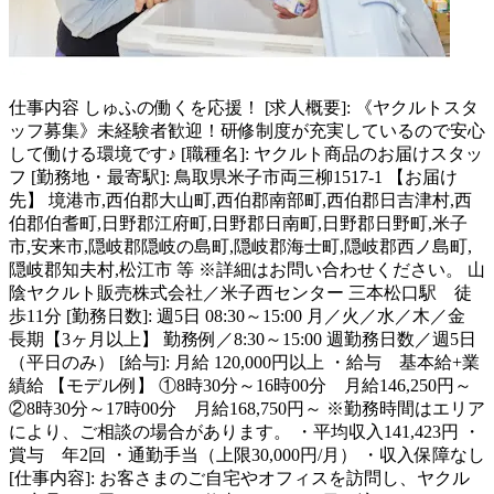
仕事内容
しゅふの働くを応援！ [求人概要]: 《ヤクルトスタ
ッフ募集》未経験者歓迎！研修制度が充実しているので安心
して働ける環境です♪ [職種名]: ヤクルト商品のお届けスタッ
フ [勤務地・最寄駅]: 鳥取県米子市両三柳1517-1 【お届け
先】 境港市,西伯郡大山町,西伯郡南部町,西伯郡日吉津村,西
伯郡伯耆町,日野郡江府町,日野郡日南町,日野郡日野町,米子
市,安来市,隠岐郡隠岐の島町,隠岐郡海士町,隠岐郡西ノ島町,
隠岐郡知夫村,松江市 等 ※詳細はお問い合わせください。 山
陰ヤクルト販売株式会社／米子西センター 三本松口駅 徒
歩11分 [勤務日数]: 週5日 08:30～15:00 月／火／水／木／金
長期【3ヶ月以上】 勤務例／8:30～15:00 週勤務日数／週5日
（平日のみ） [給与]: 月給 120,000円以上 ・給与 基本給+業
績給 【モデル例】 ①8時30分～16時00分 月給146,250円～
②8時30分～17時00分 月給168,750円～ ※勤務時間はエリア
により、ご相談の場合があります。 ・平均収入141,423円 ・
賞与 年2回 ・通勤手当（上限30,000円/月） ・収入保障なし
[仕事内容]: お客さまのご自宅やオフィスを訪問し、ヤクル