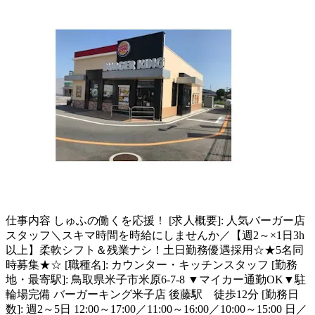
仕事内容
しゅふの働くを応援！ [求人概要]: 人気バーガー店
スタッフ＼スキマ時間を時給にしませんか／【週2～×1日3h
以上】柔軟シフト＆残業ナシ！土日勤務優遇採用☆★5名同
時募集★☆ [職種名]: カウンター・キッチンスタッフ [勤務
地・最寄駅]: 鳥取県米子市米原6-7-8 ▼マイカー通勤OK▼駐
輪場完備 バーガーキング米子店 後藤駅 徒歩12分 [勤務日
数]: 週2～5日 12:00～17:00／11:00～16:00／10:00～15:00 日／