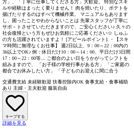
方」、「丁寧に仕事してくださる方」大歓迎。 特別なスキ
ルや経験はまったく要りません！ 肉を焼いたり、ポテトを
揚げたりするのはすべて機械作業。 マニュアルもあります
し、困ったことやわからないことは 先輩スタッフが丁寧に
サポ－トさせていただきますので、ご安心ください♪ 久々の
社会復帰という方もぜひお気軽にご応募ください☆ しゅふ
の方も活躍されていますよ！ [アピールポイント]: ・【スキ
マ時間に無理なくお仕事】 週2日以上、9：00～22：00内の
3h以上でOK♪ 例：休日だけ10：00～14：00、平日だけ3日間
17：00～22：00等… ご都合のよい日をうかがってシフトを
組みますので、 「お子様の学校行事がある方」 「ご家庭の
都合でお休みしたい方」 「子どものお迎えに間に合う
交通費支給
未経験歓迎
扶養控除内OK
食事支給・食事補助
あり
主婦・主夫歓迎
服装自由
キープする
詳細を見る