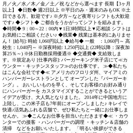
月／火／水／木／金／土／祝 などから選べます 長期【3ヶ月
以上】 ◆日数◆ 週2日以上 ※平日のみ・週末のみもOK ※土
日できる方、歓迎です♪ ※夕方～など夜寄りシフトも大歓迎
です♪ ◆シフト◆ ご都合をうかがってシフトを組みます。
◆時間◆ 9：00～22：00内▼1日3時間以上▼応相談 シフトは
お気軽にご相談ください♪ ◆残業◆ 残業は基本的にありませ
ん！ [給与]: 時給 1,060円以上 ◆給与◆ 一般 ：1,060円～ 高
校生：1,040円～ ※深夜時給: 1,250円以上 (22時以降：深夜加
算25％～) ※休日勤務採用優遇※ ◆交通費◆ 支給致しま
す。※規定あり [仕事内容]: バーガーキング米子店にて≪カ
ウンター・キッチンスタッフ≫のお仕事です。 ≫◆私たち
はこんな会社です◆≪ アメリカのフロリダ州、マイアミの
ハンバーガーレストランとして オープンした『バーガーキ
ング』。 おいしいものを早く、そしてお客様のお好み通り
にハンバーガーを カスタマイズすることができるというア
イデアが受け、大人気となりました。 2014年に中国地方に
上陸し、この米子店も7年前にオープンしました♪ キレイで
快適♪活気あふれる店舗で、ぜひ私たちと一緒にお仕事しま
せんか。 ≫◆こんなお仕事を担当いただきます◆≪ ・カウ
ンターでの接客 ・ハンバーガーの調理 ・キッチン＆店舗の
清掃 などをお願いいたします。 「明るい挨拶ができる