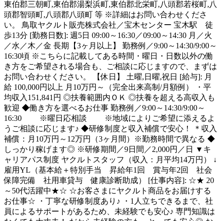
東伯郡三朝町,東伯郡湯梨浜町,東伯郡北栄町,八頭郡若桜町,八
頭郡智頭町,八頭郡八頭町 等 ※詳細はお問い合わせくださ
い。 鳥取ヤクルト販売株式会社／宝木センター 宝木駅 徒
歩13分 [勤務日数]: 週5日 09:00～16:30／09:00～14:30 月／火
／水／木／金 長期【3ヶ月以上】 勤務例／9:00～14:30/9:00～
16:30頃 ※こちらに記載してある時間・曜日・日数以外の働
き方をご希望される場合も、ご相談に応じますので、まずは
お問い合わせください。 【休日】 土曜,日曜,祝日 [給与]: 月
給 100,000円以上 月10万円～（完全出来高制/月額例） ・平
均収入151,841円 ◎扶養範囲内ＯＫ ◎扶養を超える高収入も
歓迎 ◆働き方を選べるお仕事 勤務例／9:00～14:30/9:00～
16:30 ※曜日応相談 ※地域によりご希望に添えるよ
うご相談に応じます♪ ◆研修制度と収入補償で安心！ ＊収入
補償：月10万円～12万円（3ヶ月間）※勤務時間で異なる ◆
しっかり稼げます◎ ※研修期間／9日間／2,000円／日 ▼キ
ャリアパス制度 ヤクルトスタッフ（収入：月平均14万円） ↓
雇用YL（基本給＋特別手当 昇給年1回 賞与年2回 社会
保障完備 社用車貸与 健康診断助成） [仕事内容]: ☆★ 20
～50代活躍中★☆ ☆お客さまにヤクルト商品をお届けする
お仕事☆ ・丁寧な研修制度あり♪ ・1人立ちできるまで、社
員によるサポートがあるため、未経験でも安心♪ 専門知識は