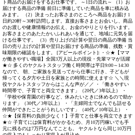
ト商品のお届けをするお仕事です。 ～1日の流れ～ （1）お
届けする商品の準備 前日に準備していた商品を車に積み込
みます。 （2）決まったお客さまのところへ商品をお届け 1
日約20軒～30軒訪問します。直接お客さまとお会いし、商品
のお渡しや健康情報のお伝え、お金のやりとりを行います。
お客さまとのあたたかいふれあいを通じて、地域に元気を届
ける仕事です。 （3）売り上げの計算や翌日の商品の準備 当
日の売り上げの計算や翌日お届けする商品の準備、残数・賞
味期限の確認をします。 [アピールポイント]: ・☆★【ママ
が働きやすい職場】全国3万人以上の現役・先輩ママが活躍
★☆ 多くのヤクルトスタッフ働く時間帯は平日9:00～14:30
なので、 朝、ご家族を見送ってから仕事に行き、子どもが
帰ってくる夕方や土日を家族との時間に使えます☆ ＼＼現
役ヤクルトスタッフからはこんな声が／／ ・「働きやすい
時間帯で、子育てと両立できます」（20代／3年以上） ・
「学校や保育園の行事など、休みたいときに休めるので助か
ります」（30代／3年以上） ・「主婦同士でなんでも話せる
仲間ができたことがうれしいです」（40代／10年以上） ・
☆★【保育料の負担少なく！】子育てと仕事を両立できます
★☆ 子育てには保育料がかかるため、月10万円稼いでも手
元に残るのは7万円なんてことも。 ヤクルトなら同じ10万円
の収入でもしっかり実収入が見込め