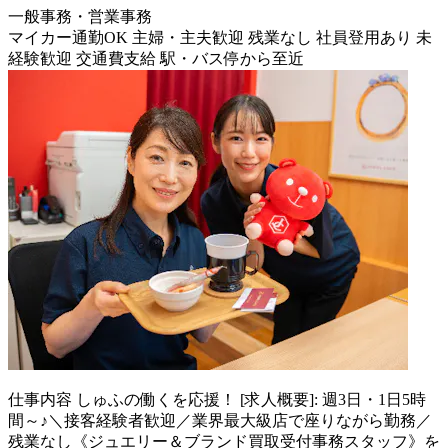
一般事務・営業事務
マイカー通勤OK
主婦・主夫歓迎
残業なし
社員登用あり
未
経験歓迎
交通費支給
駅・バス停から至近
仕事内容
しゅふの働くを応援！ [求人概要]: 週3日・1日5時
間～♪＼接客経験者歓迎／業界最大級店で座りながら勤務／
残業なし《ジュエリー＆ブランド買取受付事務スタッフ》を