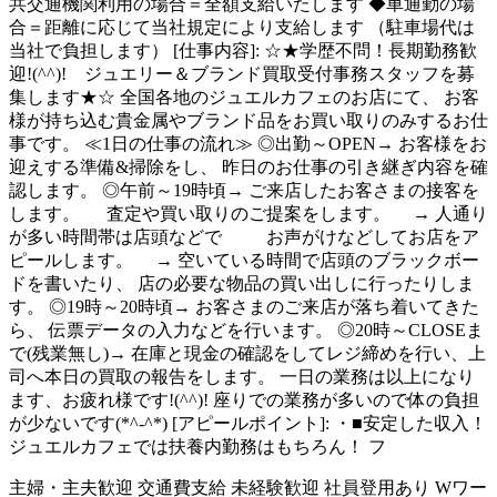
共交通機関利用の場合＝全額支給いたします ◆車通勤の場
合＝距離に応じて当社規定により支給します （駐車場代は
当社で負担します） [仕事内容]: ☆★学歴不問！長期勤務歓
迎!(^^)! ジュエリー＆ブランド買取受付事務スタッフを募
集します★☆ 全国各地のジュエルカフェのお店にて、 お客
様が持ち込む貴金属やブランド品をお買い取りのみするお仕
事です。 ≪1日の仕事の流れ≫ ◎出勤～OPEN→ お客様をお
迎えする準備&掃除をし、 昨日のお仕事の引き継ぎ内容を確
認します。 ◎午前～19時頃→ ご来店したお客さまの接客を
します。 査定や買い取りのご提案をします。 → 人通り
が多い時間帯は店頭などで お声がけなどしてお店をア
ピールします。 → 空いている時間で店頭のブラックボー
ドを書いたり、 店の必要な物品の買い出しに行ったりしま
す。 ◎19時～20時頃→ お客さまのご来店が落ち着いてきた
ら、 伝票データの入力などを行います。 ◎20時～CLOSEま
で(残業無し)→ 在庫と現金の確認をしてレジ締めを行い、上
司へ本日の買取の報告をします。 一日の業務は以上になり
ます、お疲れ様です!(^^)! 座りでの業務が多いので体の負担
が少ないです(*^-^*) [アピールポイント]: ・■安定した収入！
ジュエルカフェでは扶養内勤務はもちろん！ フ
主婦・主夫歓迎
交通費支給
未経験歓迎
社員登用あり
Wワー