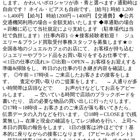
します。 かわいいポロシャツが赤・青と選べます♪ 通勤時は
自由です！ ネイル・ピアスも自由です。 [給与]: 時給 1,200
～1,400円 【給与】 時給1200円～1400円 【交通費】 ◆公共
交通機関利用の場合＝全額支給いたします ◆車通勤の場合
＝距離に応じて当社規定により支給します （駐車場代は当
社で負担します） [仕事内容]: ☆★接客経験者歓迎！ ジュ
エリー＆ブランド買取受付事務スタッフを募集します★☆
全国各地のジュエルカフェのお店にて、 お客様が持ち込む
ジュエリーやブランド品をお買い取りをするお仕事です。
≪1日の仕事の流れ≫ ◎出勤～OPEN→ お客様をお迎えする
準備&掃除をし、 昨日のお仕事の引き継ぎ内容を確認しま
す。 ◎午前～17時頃→ ご来店したお客さまの接客をしま
す。 査定や買い取りのご提案をします。 → 人通りが多
い時間帯は店頭などで お声がけなどしてお店をアピー
ルします。 → 空いている時間で店頭のブラックボードを
書いたり、 店の必要な物品の買い出しに行ったりします。
◎17時～18時頃→ お客さまのご来店が落ち着いてきたら、
伝票データの入力などを行います。 ◎18時～CLOSEまで(残
業無し)→ 在庫と現金の確認をしてレジ締めを行い、 上司へ
本日の買取の報告をします。 1日の接客は2件ほどです！基
本的に座りながらの接客になります。 [アピールポイント]: