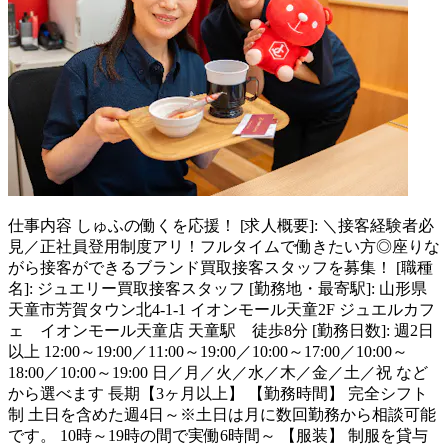
仕事内容
しゅふの働くを応援！ [求人概要]: ＼接客経験者必
見／正社員登用制度アリ！フルタイムで働きたい方◎座りな
がら接客ができるブランド買取接客スタッフを募集！ [職種
名]: ジュエリー買取接客スタッフ [勤務地・最寄駅]: 山形県
天童市芳賀タウン北4-1-1 イオンモール天童2F ジュエルカフ
ェ イオンモール天童店 天童駅 徒歩8分 [勤務日数]: 週2日
以上 12:00～19:00／11:00～19:00／10:00～17:00／10:00～
18:00／10:00～19:00 日／月／火／水／木／金／土／祝 など
から選べます 長期【3ヶ月以上】 【勤務時間】 完全シフト
制 土日を含めた週4日～※土日は月に数回勤務から相談可能
です。 10時～19時の間で実働6時間～ 【服装】 制服を貸与