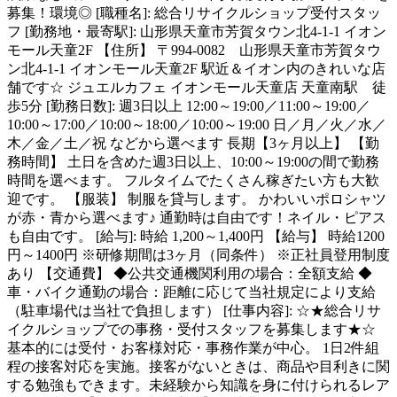
募集！環境◎ [職種名]: 総合リサイクルショップ受付スタッ
フ [勤務地・最寄駅]: 山形県天童市芳賀タウン北4-1-1 イオン
モール天童2F 【住所】 〒994-0082 山形県天童市芳賀タウ
ン北4-1-1 イオンモール天童2F 駅近＆イオン内のきれいな店
舗です☆ ジュエルカフェ イオンモール天童店 天童南駅 徒
歩5分 [勤務日数]: 週3日以上 12:00～19:00／11:00～19:00／
10:00～17:00／10:00～18:00／10:00～19:00 日／月／火／水／
木／金／土／祝 などから選べます 長期【3ヶ月以上】 【勤
務時間】 土日を含めた週3日以上、10:00～19:00の間で勤務
時間を選べます。 フルタイムでたくさん稼ぎたい方も大歓
迎です。 【服装】 制服を貸与します。 かわいいポロシャツ
が赤・青から選べます♪ 通勤時は自由です！ネイル・ピアス
も自由です。 [給与]: 時給 1,200～1,400円 【給与】 時給1200
円～1400円 ※研修期間は3ヶ月（同条件） ※正社員登用制度
あり 【交通費】 ◆公共交通機関利用の場合：全額支給 ◆
車・バイク通勤の場合：距離に応じて当社規定により支給
（駐車場代は当社で負担します） [仕事内容]: ☆★総合リサ
イクルショップでの事務・受付スタッフを募集します★☆
基本的には受付・お客様対応・事務作業が中心。 1日2件組
程の接客対応を実施。接客がないときは、商品や目利きに関
する勉強もできます。未経験から知識を身に付けられるレア