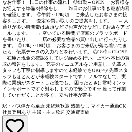
なお仕事！ 【1日の仕事の流れ】 ◎出勤～OPEN お客様を
お迎えする準備&掃除をし、 昨日のお仕事の引き継ぎ内容
を確認します。 ◎午前～17時頃 ご来店したお客さまの接
客をします。 査定や買い取りのご提案をします。 → 人
通りが多い時間帯は店頭などでお声がけなどしてお店をアピ
ールします。 → 空いている時間で店頭のブラックボード
を書いたり、 店の必要な物品の買い出しに行ったりし
ます。 ◎17時～18時頃 お客さまのご来店が落ち着いてき
たら、伝票データの入力などを行います。 ◎18時～CLOSE
在庫と現金の確認をしてレジ締めを行い、上司へ本日の買
取の報告をします。 充実のマニュアルをご用意し、先輩ス
タッフも丁寧に指導しますので未経験でもOK(^^)/ 先輩スタ
ッフもほとんどが未経験スタートです！ ノルマなしで、実
際に業務がスタートした後でも、 困ったときは常時オンラ
インサポートですぐ対応しますので安心です☆ 座って作業
していただくことが多く、立ち仕事が苦手
駅・バス停から至近
未経験歓迎
残業なし
マイカー通勤OK
社員登用あり
主婦・主夫歓迎
交通費支給