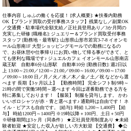
仕事内容
しゅふの働くを応援！ [求人概要]: ★扶養内勤務
OK【ブランド買取の受付事務スタッフ】残業なし／副業OK
／交通費・駐車場代全額支給／正社員登用あり／3か月間の
充実した研修 [職種名]: ジュエリー＆ブランド買取受付事務
スタッフ [勤務地・最寄駅]: 山形県山形市若宮3-7-8 イオンモ
ール山形南1F 大型ショッピングモールでの勤務になるの
で、お昼休憩や仕事帰りにお買い物して帰る事ができて、と
ても便利な職場です♪ ジュエルカフェ イオンモール山形南店
蔵王駅 自動車6分/山形駅 自動車10分 [勤務日数]: 週2日以
上 13:00～21:00／12:00～21:00／09:00～16:00／09:00～17:00
／09:00～18:00 日／月／火／水／木／金／土／祝 などから選
べます 長期【3ヶ月以上】 【勤務時間】 完全シフト制/9時～
21時の間で実働5時間～選べます 今回は遅番勤務できる方を
特に募集しております！ 【服装】 制服を貸与します。 かわ
いいポロシャツが赤・青と選べます♪ 通勤時は自由です！ ネ
イル・ピアスも自由です。 [給与]: 時給 1,200～1,400円 【給
与】 時給1200円～1400円 ※19時以降＋100円、土日＋50円
※研修期間は3ヶ月（同条件） ★正社員登用制度あり ★未経
験者歓迎 ★安定した収入が欲しい方大歓迎 【交通費】 ◆公