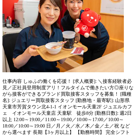
仕事内容
しゅふの働くを応援！ [求人概要]: ＼接客経験者必
見／正社員登用制度アリ！フルタイムで働きたい方◎座りな
がら接客ができるブランド買取接客スタッフを募集！ [職種
名]: ジュエリー買取接客スタッフ [勤務地・最寄駅]: 山形県
天童市芳賀タウン北4-1-1 イオンモール天童2F ジュエルカフ
ェ イオンモール天童店 天童駅 徒歩8分 [勤務日数]: 週2日
以上 12:00～19:00／11:00～19:00／10:00～17:00／10:00～
18:00／10:00～19:00 日／月／火／水／木／金／土／祝 など
から選べます 長期【3ヶ月以上】 【勤務時間】 完全シフト