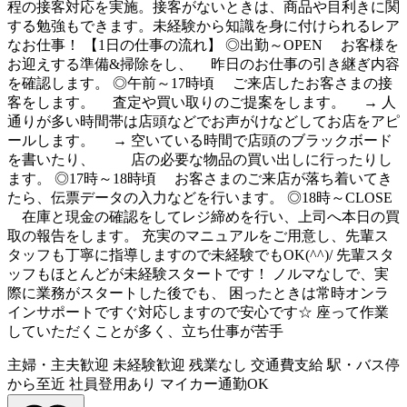
程の接客対応を実施。接客がないときは、商品や目利きに関
する勉強もできます。未経験から知識を身に付けられるレア
なお仕事！ 【1日の仕事の流れ】 ◎出勤～OPEN お客様を
お迎えする準備&掃除をし、 昨日のお仕事の引き継ぎ内容
を確認します。 ◎午前～17時頃 ご来店したお客さまの接
客をします。 査定や買い取りのご提案をします。 → 人
通りが多い時間帯は店頭などでお声がけなどしてお店をアピ
ールします。 → 空いている時間で店頭のブラックボード
を書いたり、 店の必要な物品の買い出しに行ったりし
ます。 ◎17時～18時頃 お客さまのご来店が落ち着いてき
たら、伝票データの入力などを行います。 ◎18時～CLOSE
在庫と現金の確認をしてレジ締めを行い、上司へ本日の買
取の報告をします。 充実のマニュアルをご用意し、先輩ス
タッフも丁寧に指導しますので未経験でもOK(^^)/ 先輩スタ
ッフもほとんどが未経験スタートです！ ノルマなしで、実
際に業務がスタートした後でも、 困ったときは常時オンラ
インサポートですぐ対応しますので安心です☆ 座って作業
していただくことが多く、立ち仕事が苦手
主婦・主夫歓迎
未経験歓迎
残業なし
交通費支給
駅・バス停
から至近
社員登用あり
マイカー通勤OK