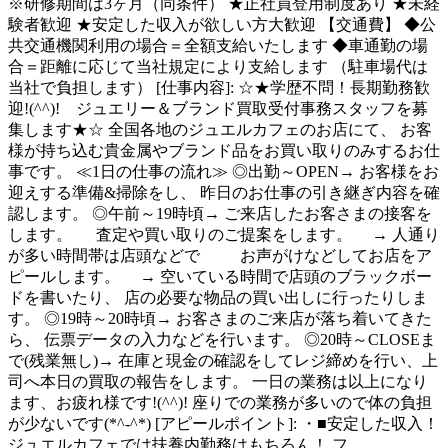
※研修期間は3ヶ月（同条件） ★正社員登用制度あり ★未経
験者歓迎 ★安定した収入が欲しい方大歓迎 【交通費】 ◆公
共交通機関利用の場合＝全額支給いたします ◆車通勤の場
合＝距離に応じて当社規定により支給します （駐車場代は
当社で負担します） [仕事内容]: ☆★学歴不問！長期勤務歓
迎!(^^)! ジュエリー＆ブランド買取受付事務スタッフを募
集します★☆ 全国各地のジュエルカフェのお店にて、 お客
様が持ち込む貴金属やブランド品をお買い取りのみするお仕
事です。 ≪1日の仕事の流れ≫ ◎出勤～OPEN→ お客様をお
迎えする準備&掃除をし、 昨日のお仕事の引き継ぎ内容を確
認します。 ◎午前～19時頃→ ご来店したお客さまの接客を
します。 査定や買い取りのご提案をします。 → 人通り
が多い時間帯は店頭などで お声がけなどしてお店をア
ピールします。 → 空いている時間で店頭のブラックボー
ドを書いたり、 店の必要な物品の買い出しに行ったりしま
す。 ◎19時～20時頃→ お客さまのご来店が落ち着いてきた
ら、 伝票データの入力などを行います。 ◎20時～CLOSEま
で(残業無し)→ 在庫と現金の確認をしてレジ締めを行い、上
司へ本日の買取の報告をします。 一日の業務は以上になり
ます、お疲れ様です!(^^)! 座りでの業務が多いので体の負担
が少ないです(*^-^*) [アピールポイント]: ・■安定した収入！
ジュエルカフェでは扶養内勤務はもちろん！ フ