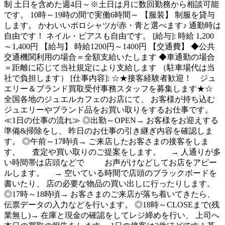
制 土日を含めた週4日～※土日は月に数回勤務から相談可能
です。 10時～19時の間で実働6時間～ 【服装】 制服を貸与
します。 かわいいポロシャツが赤・青と選べます♪ 通勤時は
自由です！ ネイル・ピアスも自由です。 [給与]: 時給 1,200
～1,400円 【給与】 時給1200円～1400円 【交通費】 ◆公共
交通機関利用の場合＝全額支給いたします ◆車通勤の場合
＝距離に応じて当社規定により支給します （駐車場代は当
社で負担します） [仕事内容]: ☆★接客経験者歓迎！ ジュ
エリー＆ブランド買取受付事務スタッフを募集します★☆
全国各地のジュエルカフェのお店にて、 お客様が持ち込む
ジュエリーやブランド品をお買い取りをするお仕事です。
≪1日の仕事の流れ≫ ◎出勤～OPEN→ お客様をお迎えする
準備&掃除をし、 昨日のお仕事の引き継ぎ内容を確認しま
す。 ◎午前～17時頃→ ご来店したお客さまの接客をしま
す。 査定や買い取りのご提案をします。 → 人通りが多
い時間帯は店頭などで お声がけなどしてお店をアピー
ルします。 → 空いている時間で店頭のブラックボードを
書いたり、 店の必要な物品の買い出しに行ったりします。
◎17時～18時頃→ お客さまのご来店が落ち着いてきたら、
伝票データの入力などを行います。 ◎18時～CLOSEまで(残
業無し)→ 在庫と現金の確認をしてレジ締めを行い、 上司へ