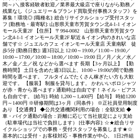
間～♪＼接客経験者歓迎／業界最大級店で座りながら勤務／
残業なし《ジュエリー＆ブランド買取受付事務スタッフ》を
募集！環境◎ [職種名]: 総合リサイクルショップ受付スタッ
フ [勤務地・最寄駅]: 山形県天童市芳賀タウン北4-1-1 イオン
モール天童2F 【住所】 〒994-0082 山形県天童市芳賀タウ
ン北4-1-1 イオンモール天童2F 駅近＆イオン内のきれいな店
舗です☆ ジュエルカフェ イオンモール天童店 天童南駅 徒
歩5分 [勤務日数]: 週3日以上 12:00～19:00／11:00～19:00／
10:00～17:00／10:00～18:00／10:00～19:00 日／月／火／水／
木／金／土／祝 などから選べます 長期【3ヶ月以上】 【勤
務時間】 土日を含めた週3日以上、10:00～19:00の間で勤務
時間を選べます。 フルタイムでたくさん稼ぎたい方も大歓
迎です。 【服装】 制服を貸与します。 かわいいポロシャツ
が赤・青から選べます♪ 通勤時は自由です！ネイル・ピアス
も自由です。 [給与]: 時給 1,200～1,400円 【給与】 時給1200
円～1400円 ※研修期間は3ヶ月（同条件） ※正社員登用制度
あり 【交通費】 ◆公共交通機関利用の場合：全額支給 ◆
車・バイク通勤の場合：距離に応じて当社規定により支給
（駐車場代は当社で負担します） [仕事内容]: ☆★総合リサ
イクルショップでの事務・受付スタッフを募集します★☆
基本的には受付・お客様対応・事務作業が中心。 1日2件組