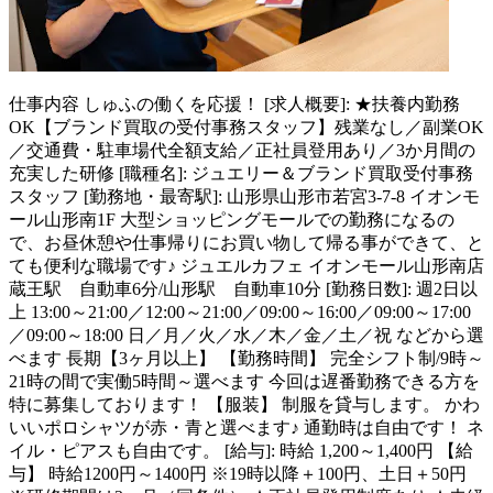
仕事内容
しゅふの働くを応援！ [求人概要]: ★扶養内勤務
OK【ブランド買取の受付事務スタッフ】残業なし／副業OK
／交通費・駐車場代全額支給／正社員登用あり／3か月間の
充実した研修 [職種名]: ジュエリー＆ブランド買取受付事務
スタッフ [勤務地・最寄駅]: 山形県山形市若宮3-7-8 イオンモ
ール山形南1F 大型ショッピングモールでの勤務になるの
で、お昼休憩や仕事帰りにお買い物して帰る事ができて、と
ても便利な職場です♪ ジュエルカフェ イオンモール山形南店
蔵王駅 自動車6分/山形駅 自動車10分 [勤務日数]: 週2日以
上 13:00～21:00／12:00～21:00／09:00～16:00／09:00～17:00
／09:00～18:00 日／月／火／水／木／金／土／祝 などから選
べます 長期【3ヶ月以上】 【勤務時間】 完全シフト制/9時～
21時の間で実働5時間～選べます 今回は遅番勤務できる方を
特に募集しております！ 【服装】 制服を貸与します。 かわ
いいポロシャツが赤・青と選べます♪ 通勤時は自由です！ ネ
イル・ピアスも自由です。 [給与]: 時給 1,200～1,400円 【給
与】 時給1200円～1400円 ※19時以降＋100円、土日＋50円