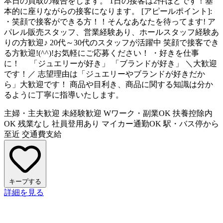
本日の買取の報告をします。 1日の接客は2件ほどです！基
本的に座りながらの接客になります。 [アピールポイント]:
・笑顔で接客ができる方！！そんなあなたを待ってます! ア
パレル販売スタッフ、営業経験あり、ホールスタッフ経験あ
りの方歓迎♪ 20代～30代のスタッフが活躍中 笑顔で接客でき
る方歓迎!(^^)!お気軽にご応募ください！ ・好きを仕事
に！ 「ジュエリーが好き」 「ブランドが好き」 ＼大歓迎
です！／ 志望理由は「ジュエリーやブランドが好きだか
ら」大歓迎です！ 商品や目利き、商品に関する知識は分か
るように丁寧に指導いたします。
主婦・主夫歓迎
未経験歓迎
Wワーク・副業OK
扶養控除内
OK
残業なし
社員登用あり
マイカー通勤OK
駅・バス停から
至近
交通費支給
キープする
詳細を見る