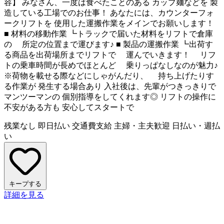
容】 みなさん、一度は食べたことのある カップ麺などを 製
造している工場でのお仕事！ あなたには、カウンターフォ
ークリフトを 使用した運搬作業をメインでお願いします！
■ 材料の移動作業 ┗トラックで届いた材料をリフトで倉庫
の 所定の位置まで運びます♪ ■ 製品の運搬作業 ┗出荷す
る商品を出荷場所までリフトで 運んでいきます！ リフ
トの乗車時間が長めでほとんど 乗りっぱなしなのが魅力♪
※荷物を載せる際などにしゃがんだり、 持ち上げたりす
る作業が 発生する場合あり 入社後は、先輩がつきっきりで
マンツーマンの 個別指導をしてくれます◎ リフトの操作に
不安がある方も 安心してスタートで
残業なし
即日払い
交通費支給
主婦・主夫歓迎
日払い・週払
い
キープする
詳細を見る