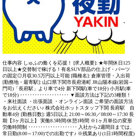
仕事内容
しゅふの働くを応援！ [求人概要]: ★年間休日125
日以上★交替制で稼げる！有名SUV部品の仕上げ・パーツ
の固定◎月収30.5万円以上可能 [職種名]: 倉庫管理・入出荷
[勤務地・最寄駅]: 山口県下関市長府港町 JR山陽本線(岩国～
門司)「長府駅」より車で4分 新下関駅(車で18分) 小月駅(車
で18分) ････････････････････ ▼面談方法は下記の3種類！
・来社面談 ・出張面談 ・オンライン面談 ご希望の面談方法
をお伝えください♪ 株式会社ホットスタッフ下関 長府駅 自
動車4分 [勤務日数]: 週5日以上 21:00～06:30／08:00～17:30 長
期【3ヶ月以上】 実働8.5時間/休憩1時間 ※1ヶ月単位の変形
労働時間制 ････････････････････ 入社から2週間目までは、
常日勤(8:00～17:00)での出勤です♪ ※残業あり(1日1時間程度)