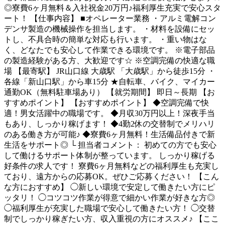
◎寮費6ヶ月無料＆入社祝金20万円♪福利厚生充実で安心スタ
ート！ 【仕事内容】 ■オペレーター業務 ・アルミ電解コン
デンサ製造の機械操作を担当します。 ・材料を設備にセッ
トし、不具合時の簡単な対応も行います。 ・重い物はな
く、どなたでも安心して作業できる環境です。 ※電子部品
の製造経験がある方、大歓迎です☆ ※空調完備の快適な職
場 【最寄駅】 JR山口線 大歳駅 「大歳駅」から徒歩15分 ・
各線「新山口駅」から車15分 ★自転車、バイク、マイカー
通勤OK（無料駐車場あり） 【就労期間】 即日～長期 【お
すすめポイント】 【おすすめポイント】 ◆空調完備で快
適！男女活躍中の職場です。 ◆月収30万円以上！深夜手当
もあり、しっかり稼げます！ ◆4勤2休の交替制でメリハリ
のある働き方が可能♪ ◆寮費6ヶ月無料！生活備品付きで新
生活をサポート◎ └ 担当者コメント： 初めての方でも安心
して働けるサポート体制が整っています。 しっかり稼げる
好条件の求人です！ 寮費6ヶ月無料などの福利厚生も充実し
ており、遠方からの応募OK。ぜひご応募ください！ 【こん
な方におすすめ】 ◯新しい環境で安定して働きたい方にピ
ッタリ！ ◯コツコツ作業が得意で細かい作業が好きな方◎
◯福利厚生が充実した職場で安心して働きたい方！ ◯交替
制でしっかり稼ぎたい方、収入重視の方にオススメ♪ 【ここ