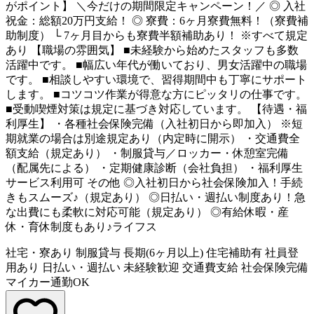
がポイント】 ＼今だけの期間限定キャンペーン！／ ◎ 入社
祝金：総額20万円支給！ ◎ 寮費：6ヶ月寮費無料！（寮費補
助制度） └ 7ヶ月目からも寮費半額補助あり！ ※すべて規定
あり 【職場の雰囲気】 ■未経験から始めたスタッフも多数
活躍中です。 ■幅広い年代が働いており、男女活躍中の職場
です。 ■相談しやすい環境で、習得期間中も丁寧にサポート
します。 ■コツコツ作業が得意な方にピッタリの仕事です。
■受動喫煙対策は規定に基づき対応しています。 【待遇・福
利厚生】 ・各種社会保険完備（入社初日から即加入） ※短
期就業の場合は別途規定あり（内定時に開示） ・交通費全
額支給（規定あり） ・制服貸与／ロッカー・休憩室完備
（配属先による） ・定期健康診断（会社負担） ・福利厚生
サービス利用可 その他 ◎入社初日から社会保険加入！手続
きもスムーズ♪（規定あり） ◎日払い・週払い制度あり！急
な出費にも柔軟に対応可能（規定あり） ◎有給休暇・産
休・育休制度もあり♪ライフス
社宅・寮あり
制服貸与
長期(6ヶ月以上)
住宅補助有
社員登
用あり
日払い・週払い
未経験歓迎
交通費支給
社会保険完備
マイカー通勤OK