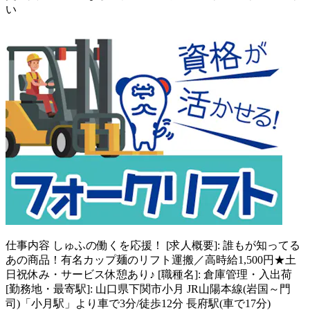
い
仕事内容
しゅふの働くを応援！ [求人概要]: 誰もが知ってる
あの商品！有名カップ麺のリフト運搬／高時給1,500円★土
日祝休み・サービス休憩あり♪ [職種名]: 倉庫管理・入出荷
[勤務地・最寄駅]: 山口県下関市小月 JR山陽本線(岩国～門
司)「小月駅」より車で3分/徒歩12分 長府駅(車で17分)