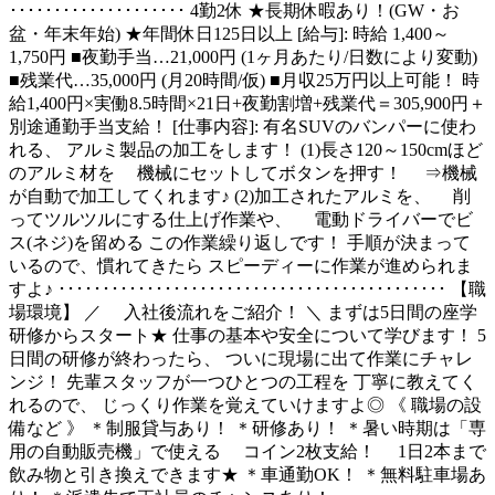
････････････････････ 4勤2休 ★長期休暇あり！(GW・お
盆・年末年始) ★年間休日125日以上 [給与]: 時給 1,400～
1,750円 ■夜勤手当…21,000円 (1ヶ月あたり/日数により変動)
■残業代…35,000円 (月20時間/仮) ■月収25万円以上可能！ 時
給1,400円×実働8.5時間×21日+夜勤割増+残業代＝305,900円＋
別途通勤手当支給！ [仕事内容]: 有名SUVのバンパーに使わ
れる、 アルミ製品の加工をします！ (1)長さ120～150cmほど
のアルミ材を 機械にセットしてボタンを押す！ ⇒機械
が自動で加工してくれます♪ (2)加工されたアルミを、 削
ってツルツルにする仕上げ作業や、 電動ドライバーでビ
ス(ネジ)を留める この作業繰り返しです！ 手順が決まって
いるので、慣れてきたら スピーディーに作業が進められま
すよ♪ ････････････････････････････････････････････ 【職
場環境】 ／ 入社後流れをご紹介！ ＼ まずは5日間の座学
研修からスタート★ 仕事の基本や安全について学びます！ 5
日間の研修が終わったら、 ついに現場に出て作業にチャレ
ンジ！ 先輩スタッフが一つひとつの工程を 丁寧に教えてく
れるので、 じっくり作業を覚えていけますよ◎ 《 職場の設
備など 》 ＊制服貸与あり！ ＊研修あり！ ＊暑い時期は「専
用の自動販売機」で使える コイン2枚支給！ 1日2本まで
飲み物と引き換えできます★ ＊車通勤OK！ ＊無料駐車場あ