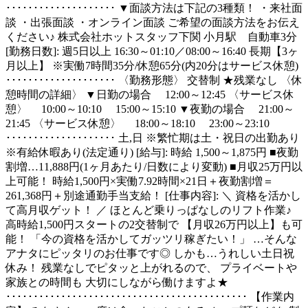
････････････････････ ▼面談方法は下記の3種類！ ・来社面
談 ・出張面談 ・オンライン面談 ご希望の面談方法をお伝え
ください♪ 株式会社ホットスタッフ下関 小月駅 自動車3分
[勤務日数]: 週5日以上 16:30～01:10／08:00～16:40 長期【3ヶ
月以上】 ※実働7時間35分/休憩65分(内20分はサービス休憩)
････････････････････ 〈勤務形態〉 交替制 ★残業なし 〈休
憩時間の詳細〉 ▼日勤の場合 12:00～12:45 〈サービス休
憩〉 10:00～10:10 15:00～15:10 ▼夜勤の場合 21:00～
21:45 〈サービス休憩〉 18:00～18:10 23:00～23:10
････････････････････ 土,日 ※繁忙期は土・祝日の出勤あり
※有給休暇あり(法定通り) [給与]: 時給 1,500～1,875円 ■夜勤
割増…11,888円(1ヶ月あたり/日数により変動) ■月収25万円以
上可能！ 時給1,500円×実働7.92時間×21日＋夜勤割増＝
261,368円＋別途通勤手当支給！ [仕事内容]: ＼ 資格を活かし
て高月収ゲット！ ／ ほとんど乗りっぱなしのリフト作業♪
高時給1,500円スタートの2交替制で 【月収26万円以上】も可
能！ 「今の資格を活かしてガッツリ稼ぎたい！」 …そんな
アナタにピッタリのお仕事です◎ しかも…うれしい土日祝
休み！ 残業なしでピタッと上がれるので、 プライベートや
家族との時間も 大切にしながら働けますよ★
････････････････････････････････････････････ 【作業内