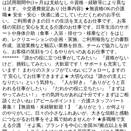
は試用期間中(3ヶ月)は支給なし ※資格・経験等により異な
ります。 ※交通費規定あり [仕事内容]: ★無資格OKの介護
職★ 安全・安心・快適に過ごしていただくためのお手伝
い。 ご利用者さまの日々の生活を支えるお仕事です。 お客
様の笑顔と安心を支える介護のお仕事です。日常生活のサポ
ートや身体介助（食事・入浴・排せつ・移乗など）をはじ
め、レクリエーションの企画・実施、ご利用報告などの書類
作成、送迎業務など幅広い業務を担当。チームで協力しなが
ら、お客様の笑顔をつくるやりがいのあるお仕事です。
******* 『誰かの役に立つ仕事がしてみたい』 『資格がない
けど、挑戦してみたい』 大歓迎です！ サポートも充実して
います！ まわりのスタッフがていねいにフォローしますの
で 安心してお仕事できますよ★ 大切なのは『誰かの支えに
なりたい』という気持ち。 『人が好き』『ありがとうと言
われる仕事がしたい』 『だれかの役に立ちたい』『まずは
やってみたい！』 その気持ちがあれば十分です♪ まずはご相
談くださいね♪ [アピールポイント]: ・介護スタッフ/パート
募集！【無資格・未経験歓迎！】 「ありがとう」が何より
のやりがいに。日々の小さなふれあいが、大きな信頼と感動
につながるお仕事をそよ風で始めませんか？ ★多職種で支
える介護 「そよ風」ブランドを中心に全国367拠点以上を展