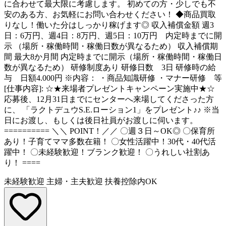
に合わせて最大限に考慮します。 初めての方・少しでも不
安のある方、お気軽にお問い合わせください！ ◆商品買取
りなし！働いた分はしっかり稼げます◎ 収入補償金額 週3
日：6万円、週4日：8万円、週5日：10万円 内定時までに開
示 （場所・稼働時間・稼働日数が異なるため） 収入補償期
間 最大8か月間 内定時までに開示（場所・稼働時間・稼働日
数が異なるため） 研修制度あり 研修日数 3日 研修時の給
与 日額4.000円 ※内容： ・商品知識研修 ・マナー研修 等
[仕事内容]: ☆★来場者プレゼントキャンペーン実施中★☆
応募後、12月31日までにセンターへ来場してくださった方
に、 「ラクトデュウS.E.ローション1」をプレゼント♪♪ ※当
日にお渡し、もしくは後日社員がお渡しに伺います。
========== ＼＼ POINT！／／ 〇週３日～OK◎ 〇保育所
あり！子育てママ多数在籍！ 〇女性活躍中！30代・40代活
躍中！ 〇未経験歓迎！ブランク歓迎！ 〇うれしい社割あ
り！ ====
未経験歓迎
主婦・主夫歓迎
扶養控除内OK