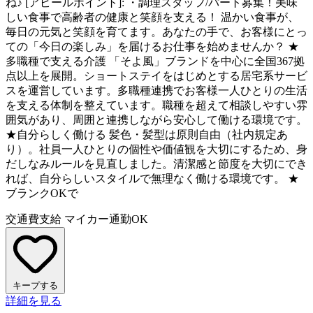
ね♪ [アピールポイント]: ・調理スタッフ/パート募集！美味
しい食事で高齢者の健康と笑顔を支える！ 温かい食事が、
毎日の元気と笑顔を育てます。あなたの手で、お客様にとっ
ての「今日の楽しみ」を届けるお仕事を始めませんか？ ★
多職種で支える介護 「そよ風」ブランドを中心に全国367拠
点以上を展開。ショートステイをはじめとする居宅系サービ
スを運営しています。多職種連携でお客様一人ひとりの生活
を支える体制を整えています。職種を超えて相談しやすい雰
囲気があり、周囲と連携しながら安心して働ける環境です。
★自分らしく働ける 髪色・髪型は原則自由（社内規定あ
り）。社員一人ひとりの個性や価値観を大切にするため、身
だしなみルールを見直しました。清潔感と節度を大切にでき
れば、自分らしいスタイルで無理なく働ける環境です。 ★
ブランクOKで
交通費支給
マイカー通勤OK
キープする
詳細を見る