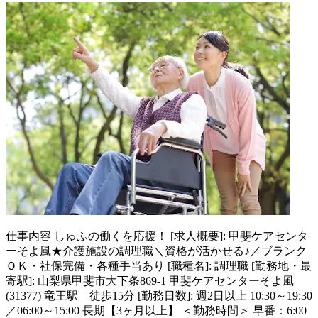
仕事内容
しゅふの働くを応援！ [求人概要]: 甲斐ケアセンタ
ーそよ風★介護施設の調理職＼資格が活かせる♪／ブランク
ＯＫ・社保完備・各種手当あり [職種名]: 調理職 [勤務地・最
寄駅]: 山梨県甲斐市大下条869-1 甲斐ケアセンターそよ風
(31377) 竜王駅 徒歩15分 [勤務日数]: 週2日以上 10:30～19:30
／06:00～15:00 長期【3ヶ月以上】 ＜勤務時間＞ 早番：6:00