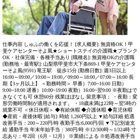
仕事内容
しゅふの働くを応援！ [求人概要]: 無資格OK！甲
斐ケアセンターそよ風★ショートステイの介護職★ブランク
OK・社保完備・各種手当あり [職種名]: 無資格OKの介護職
[勤務地・最寄駅]: 山梨県甲斐市大下条869-1 甲斐ケアセンタ
ーそよ風(9591) 竜王駅 徒歩15分 [勤務日数]: 週3日以上
16:00～09:00／10:00～19:00／09:00～18:00／07:00～16:00 長
期【3ヶ月以上】 ＜勤務時間＞ 早番）7:00~16:00 日勤）
9:00~18:00 遅番）10:00~19:00 夜勤）16:00~翌9:00 ※夜勤はで
きなくても可 休憩60分 残業ほぼなし 留意事項： ・夜勤：変
形労働時間制が適用されます。 ・18歳未満は22時～翌5時の
就業不可 ＜休日休暇＞ ◆有給休暇 ◆介護休暇 ◆育児休暇
◆産前・産後休暇 [給与]: 時給 1,260円以上 ▼給与詳細 処遇
改善手当：200～220円/時 夜勤手当:6,000円/回 ▼下記別途支
給 通勤手当 年末年始手当：380円/時 ※12/300時～1/324時 寸
志あり：年2回（6月・12月） ※業績による ※処遇改善手当