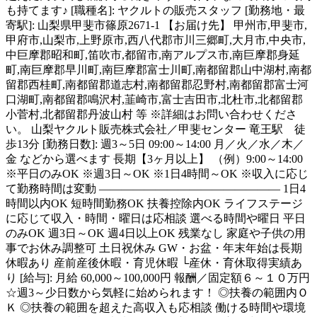
も持てます♪ [職種名]: ヤクルトの販売スタッフ [勤務地・最
寄駅]: 山梨県甲斐市篠原2671-1 【お届け先】 甲州市,甲斐市,
甲府市,山梨市,上野原市,西八代郡市川三郷町,大月市,中央市,
中巨摩郡昭和町,笛吹市,都留市,南アルプス市,南巨摩郡身延
町,南巨摩郡早川町,南巨摩郡富士川町,南都留郡山中湖村,南都
留郡西桂町,南都留郡道志村,南都留郡忍野村,南都留郡富士河
口湖町,南都留郡鳴沢村,韮崎市,富士吉田市,北杜市,北都留郡
小菅村,北都留郡丹波山村 等 ※詳細はお問い合わせくださ
い。 山梨ヤクルト販売株式会社／甲斐センター 竜王駅 徒
歩13分 [勤務日数]: 週3～5日 09:00～14:00 月／火／水／木／
金 などから選べます 長期【3ヶ月以上】 （例）9:00～14:00
※平日のみOK ※週3日～OK ※1日4時間～OK ※収入に応じ
て勤務時間は変動 ―――――――――――――――― 1日4
時間以内OK 短時間勤務OK 扶養控除内OK ライフステージ
に応じて収入・時間・曜日は応相談 選べる時間や曜日 平日
のみOK 週3日～OK 週4日以上OK 残業なし 家庭や子供の用
事でお休み調整可 土日祝休み GW・お盆・年末年始は長期
休暇あり 産前産後休暇・育児休暇 └産休・育休取得実績あ
り [給与]: 月給 60,000～100,000円 報酬／固定額６～１０万円
☆週3～少日数から気軽に始められます！ ◎扶養の範囲内Ｏ
Ｋ ◎扶養の範囲を超えた高収入も応相談 働ける時間や環境