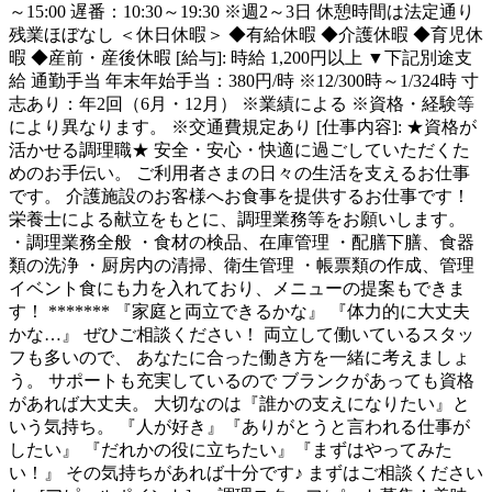
～15:00 遅番：10:30～19:30 ※週2～3日 休憩時間は法定通り
残業ほぼなし ＜休日休暇＞ ◆有給休暇 ◆介護休暇 ◆育児休
暇 ◆産前・産後休暇 [給与]: 時給 1,200円以上 ▼下記別途支
給 通勤手当 年末年始手当：380円/時 ※12/300時～1/324時 寸
志あり：年2回（6月・12月） ※業績による ※資格・経験等
により異なります。 ※交通費規定あり [仕事内容]: ★資格が
活かせる調理職★ 安全・安心・快適に過ごしていただくた
めのお手伝い。 ご利用者さまの日々の生活を支えるお仕事
です。 介護施設のお客様へお食事を提供するお仕事です！
栄養士による献立をもとに、調理業務等をお願いします。
・調理業務全般 ・食材の検品、在庫管理 ・配膳下膳、食器
類の洗浄 ・厨房内の清掃、衛生管理 ・帳票類の作成、管理
イベント食にも力を入れており、メニューの提案もできま
す！ ******* 『家庭と両立できるかな』 『体力的に大丈夫
かな…』 ぜひご相談ください！ 両立して働いているスタッ
フも多いので、 あなたに合った働き方を一緒に考えましょ
う。 サポートも充実しているので ブランクがあっても資格
があれば大丈夫。 大切なのは『誰かの支えになりたい』と
いう気持ち。 『人が好き』『ありがとうと言われる仕事が
したい』 『だれかの役に立ちたい』『まずはやってみた
い！』 その気持ちがあれば十分です♪ まずはご相談ください