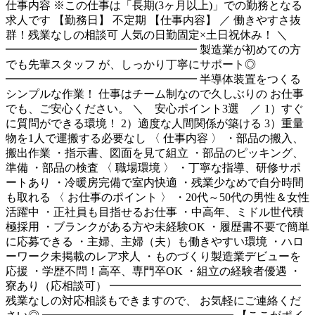
仕事内容
※この仕事は「長期(3ヶ月以上)」での勤務となる
求人です 【勤務日】 不定期 【仕事内容】 ／ 働きやすさ抜
群！残業なしの相談可 人気の日勤固定×土日祝休み！ ＼
━━━━━━━━━━━━━━━━━ 製造業が初めての方
でも先輩スタッフ が、しっかり丁寧にサポート◎
━━━━━━━━━━━━━━━━━ 半導体装置をつくる
シンプルな作業！ 仕事はチーム制なので久しぶりの お仕事
でも、ご安心ください。 ＼ 安心ポイント3選 ／ 1）すぐ
に質問ができる環境！ 2）適度な人間関係が築ける 3）重量
物を1人で運搬する必要なし 〈 仕事内容 〉 ・部品の搬入、
搬出作業 ・指示書、図面を見て組立 ・部品のピッキング、
準備 ・部品の検査 〈 職場環境 〉 ・丁寧な指導、研修サポ
ートあり ・冷暖房完備で室内快適 ・残業少なめで自分時間
も取れる 〈 お仕事のポイント 〉 ・20代～50代の男性＆女性
活躍中 ・正社員も目指せるお仕事 ・中高年、ミドル世代積
極採用 ・ブランクがある方や未経験OK ・履歴書不要で簡単
に応募できる ・主婦、主婦（夫）も働きやすい環境 ・ハロ
ーワーク未掲載のレア求人 ・ものづくり製造業デビューを
応援 ・学歴不問！高卒、専門卒OK ・組立の経験者優遇 ・
寮あり（応相談可） ━━━━━━━━━━━━━━━━━
残業なしの対応相談もできますので、 お気軽にご連絡くだ