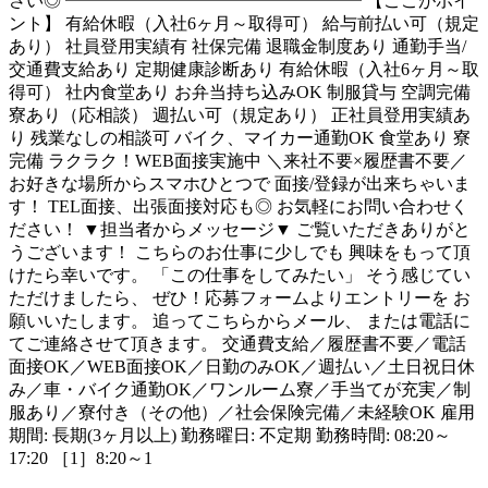
さい◎ ━━━━━━━━━━━━━━━━━ 【ここがポイ
ント】 有給休暇（入社6ヶ月～取得可） 給与前払い可（規定
あり） 社員登用実績有 社保完備 退職金制度あり 通勤手当/
交通費支給あり 定期健康診断あり 有給休暇（入社6ヶ月～取
得可） 社内食堂あり お弁当持ち込みOK 制服貸与 空調完備
寮あり（応相談） 週払い可（規定あり） 正社員登用実績あ
り 残業なしの相談可 バイク、マイカー通勤OK 食堂あり 寮
完備 ラクラク！WEB面接実施中 ＼来社不要×履歴書不要／
お好きな場所からスマホひとつで 面接/登録が出来ちゃいま
す！ TEL面接、出張面接対応も◎ お気軽にお問い合わせく
ださい！ ▼担当者からメッセージ▼ ご覧いただきありがと
うございます！ こちらのお仕事に少しでも 興味をもって頂
けたら幸いです。 「この仕事をしてみたい」 そう感じてい
ただけましたら、 ぜひ！応募フォームよりエントリーを お
願いいたします。 追ってこちらからメール、 または電話に
てご連絡させて頂きます。 交通費支給／履歴書不要／電話
面接OK／WEB面接OK／日勤のみOK／週払い／土日祝日休
み／車・バイク通勤OK／ワンルーム寮／手当てが充実／制
服あり／寮付き（その他）／社会保険完備／未経験OK 雇用
期間: 長期(3ヶ月以上) 勤務曜日: 不定期 勤務時間: 08:20～
17:20 ［1］8:20～1