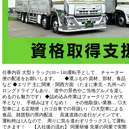
仕事内容
大型トラック(10～14t)運転手として、 チャーター
便の配送をお願いします。 ◆運ぶもの 資材、部材、食品
など ◆エリア 主に関東・関西方面 （たまに東北・九州への
ロングドライブもあり。 道中の景色やご当地グルメを楽し
めるのも魅力です） ◆詰め込み作業はフォークリフトが大
半となり、 手積みはすくなめ！ その他取扱い業務… ◎大
型車による定期便（カゴ台車での荷扱い） ◎大型車による
食品、雑貨類の県内配送 高速道路の走行がメインです。
運転時は1人なので、 周りに気を遣わずリラックスして運転
できます！ 【入社後の流れ】 同乗研修 先輩の同乗で実際