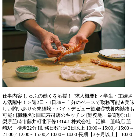
仕事内容
しゅふの働くを応援！ [求人概要]: ＜学生・主婦さ
ん活躍中！＞週2日・1日3h～自分のペースで勤務可能★美味
しい賄いあり☆未経験・バイトデビュー歓迎◎扶養内勤務も
可能♪ [職種名]: 回転寿司店のキッチン [勤務地・最寄駅]: 山
梨県韮崎市藤井町北下條1314-1 株式会社 活鮮 韮崎店 韮
崎駅 徒歩22分 [勤務日数]: 週2日以上 10:00～15:00／15:00～
21:00／12:00～15:00／10:00～14:00 長期【3ヶ月以上】 10:00