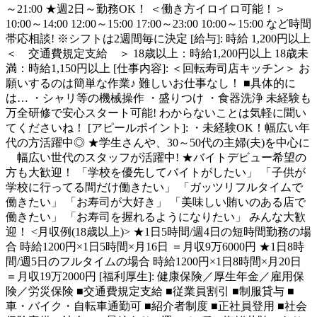
～21:00 ★週2日～勤務OK！ ＜働き方イロイロ可能！＞
10:00～14:00 12:00～15:00 17:00～23:00 10:00～15:00 など時間
帯応相談! ※シフトは2週間毎に決定 [給与]: 時給 1,200円以上
＜ 交通費規定支給 ＞ 18歳以上：時給1,200円以上 18歳未
満：時給1,150円以上 [仕事内容]: ＜回転寿司店キッチン＞ お
願いするのは簡単な作業♪ 難しいお仕事なし！ ■具体的に
は… ・シャリ等の機械操作 ・盛りつけ ・食器洗浄 未経験も
万全研修で安心スタート可能! わからないことは気軽に聞い
てくださいね！ [アピールポイント]: ・未経験OK！幅広い年
代の方活躍中◎ ★学生さんや、30～50代の主婦(夫)を中心に
幅広い世代のスタッフが活躍中! ★バイトデビュー希望の
方も大歓迎！ 「学校を優先してバイトがしたい」 「子供が
学校に行ってる間だけ働きたい」 「ガッツリフルタイムで
働きたい」 「お寿司が大好き」 「美味しい賄いのある店で
働きたい」 「お寿司を握れるようになりたい」 みんな大歓
迎！ <月収例(18歳以上)> ★1日5時間/週4日の短時間勤務の場
合 時給1200円×1日5時間×月16日 ＝月収9万6000円 ★1日8時
間/週5日のフルタイムの場合 時給1200円×1日8時間×月20日
＝月収19万2000円 [福利厚生]: 健康保険／厚生年金／雇用保
険／労災保険 ■交通費規定支給 ■従業員割引 ■制服貸与 ■
車・バイク・自転車通勤可 ■紹介者制度 ■正社員登用 ■社会