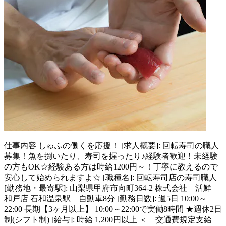
仕事内容
しゅふの働くを応援！ [求人概要]: 回転寿司の職人
募集！魚を捌いたり、寿司を握ったり♪経験者歓迎！未経験
の方もOK☆経験ある方は時給1200円～！丁寧に教えるので
安心して始められますよ☆ [職種名]: 回転寿司店の寿司職人
[勤務地・最寄駅]: 山梨県甲府市向町364-2 株式会社 活鮮
和戸店 石和温泉駅 自動車8分 [勤務日数]: 週5日 10:00～
22:00 長期【3ヶ月以上】 10:00～22:00で実働8時間 ★週休2日
制(シフト制) [給与]: 時給 1,200円以上 ＜ 交通費規定支給