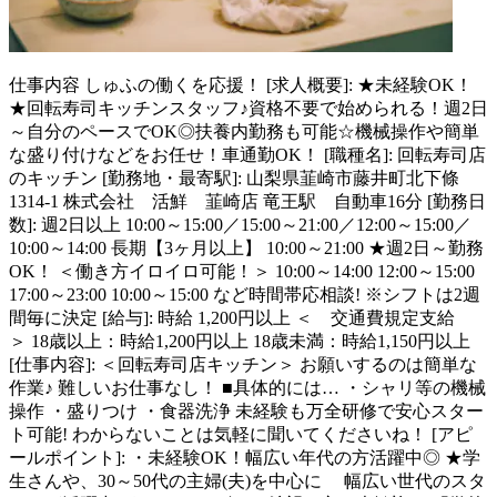
仕事内容
しゅふの働くを応援！ [求人概要]: ★未経験OK！
★回転寿司キッチンスタッフ♪資格不要で始められる！週2日
～自分のペースでOK◎扶養内勤務も可能☆機械操作や簡単
な盛り付けなどをお任せ！車通勤OK！ [職種名]: 回転寿司店
のキッチン [勤務地・最寄駅]: 山梨県韮崎市藤井町北下條
1314-1 株式会社 活鮮 韮崎店 竜王駅 自動車16分 [勤務日
数]: 週2日以上 10:00～15:00／15:00～21:00／12:00～15:00／
10:00～14:00 長期【3ヶ月以上】 10:00～21:00 ★週2日～勤務
OK！ ＜働き方イロイロ可能！＞ 10:00～14:00 12:00～15:00
17:00～23:00 10:00～15:00 など時間帯応相談! ※シフトは2週
間毎に決定 [給与]: 時給 1,200円以上 ＜ 交通費規定支給
＞ 18歳以上：時給1,200円以上 18歳未満：時給1,150円以上
[仕事内容]: ＜回転寿司店キッチン＞ お願いするのは簡単な
作業♪ 難しいお仕事なし！ ■具体的には… ・シャリ等の機械
操作 ・盛りつけ ・食器洗浄 未経験も万全研修で安心スター
ト可能! わからないことは気軽に聞いてくださいね！ [アピ
ールポイント]: ・未経験OK！幅広い年代の方活躍中◎ ★学
生さんや、30～50代の主婦(夫)を中心に 幅広い世代のスタ