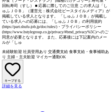
外食（フード・レストラン） [職種のカテゴリー]: 寿司屋・
回転寿司（すし） ■ 応募に際してのご注意 この求人は「し
ゅふＪＯＢ」（運営元：株式会社ビースタイルメディア）が
掲載している求人となります。 「しゅふＪＯＢ」が掲載し
ている求人への応募には、「しゅふＪＯＢ」の利用規約
(https://part.shufu-job.jp/doc/rules/)・プライバシーポリシー
(https://www.bstylegroup.co.jp/privacy/#bmd_privacy%5C)へのご
同意が必要となります。 また、応募後には下記案内のメー
ルが「しゅ
未経験歓迎
社員登用あり
交通費支給
食事支給・食事補助あ
り
主婦・主夫歓迎
マイカー通勤OK
キープする
詳細を見る