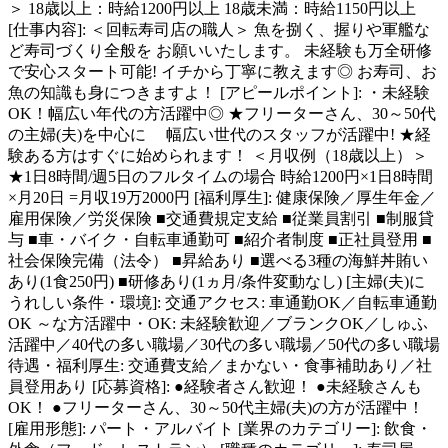
＞ 18歳以上：時給1200円以上 18歳未満：時給1150円以上
[仕事内容]: ＜回転寿司店の職人＞ 魚を捌く、握りや軍艦な
ど寿司づくり全般を お願いいたします。 未経験も万全研修
で安心スタート可能! イチから丁寧に教えます◎ お寿司、お
魚の知識も身につきますよ！ [アピールポイント]: ・未経験
OK！幅広い年代の方活躍中◎ ★フリーターさん、30～50代
の主婦(夫)を中心に 幅広い世代のスタッフが活躍中! ★経
験ある方はすぐに始められます！ ＜月収例（18歳以上）＞
★1日8時間/週5日のフルタイムの場合 時給1200円×1日8時間
×月20日 =月収19万2000円 [福利厚生]: 健康保険／厚生年金／
雇用保険／労災保険 ■交通費規定支給 ■従業員割引 ■制服貸
与 ■車・バイク・自転車通勤可 ■紹介者制度 ■正社員登用 ■
社会保険完備（法令） ■昇給あり ■選べる3種の海鮮丼賄い
あり(1食250円) ■研修あり(1ヵ月/条件変動なし) [主婦(夫)に
うれしい条件・環境]: 交通アクセス: 車通勤OK／自転車通勤
OK ～な方活躍中・OK: 未経験歓迎／ブランクOK／しゅふ
活躍中／40代の多い職場／30代の多い職場／50代の多い職場
待遇・福利厚生: 交通費支給／まかない・食事補助あり／社
員登用あり [応募資格]: ●経験者さん歓迎！ ●未経験さんも
OK！ ●フリーターさん、30～50代主婦(夫)の方が活躍中！
[雇用形態]: パート・アルバイト [業界のカテゴリー]: 飲食・