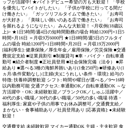
ッフが活躍中! ★バイトデビュー希望の方も大歓迎！ 「学校
を優先してバイトがしたい」 「子供が学校に行ってる間だ
け働きたい」 「ガッツリフルタイムで働きたい」 「お寿司
が大好き」 「美味しい賄いのある店で働きたい」 「お寿司
を握れるようになりたい」 みんな大歓迎！ <月収例(18歳以
上)> ★1日5時間/週4日の短時間勤務の場合 時給1200円×1日5
時間×月16日 ＝月収9万6000円 ★1日8時間/週5日のフルタイ
ムの場合 時給1200円×1日8時間×月20日 ＝月収19万2000円
[福利厚生]: 健康保険／厚生年金／雇用保険／労災保険 ■交通
費規定支給 ■従業員割引 ■制服貸与 ■車・バイク・自転車通
勤可 ■紹介者制度 ■正社員登用 ■社会保険完備（法令） ■昇
給あり ■選べる3種の海鮮丼賄いあり(1食250円) ■研修あり(1
ヵ月/条件変動なし) [主婦(夫)にうれしい条件・環境]: 給与の
特徴: 扶養枠調整歓迎 シフト: 時間や曜日が選べる／9〜16時
以内勤務可能 交通アクセス: 車通勤OK／自転車通勤OK ～な
方活躍中・OK: 未経験歓迎／ブランクOK／しゅふ活躍中／
40代の多い職場／30代の多い職場／50代の多い職場 待遇・
福利厚生: 家庭や子供の用事でお休み調整可／交通費支給／
まかない・食事補助あり／社員登用あり [応募資格]: ●未経験
歓迎！
交通費支給
未経験歓迎
マイカー通勤OK
主婦・主夫歓迎
食