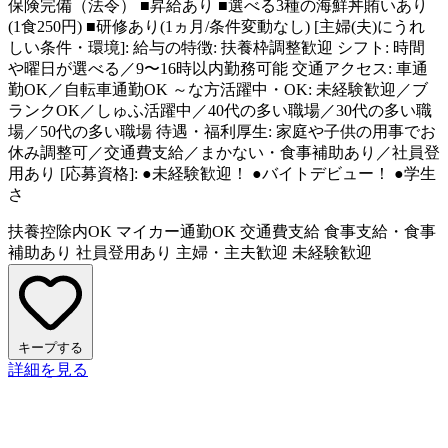
保険完備（法令） ■昇給あり ■選べる3種の海鮮丼賄いあり
(1食250円) ■研修あり(1ヵ月/条件変動なし) [主婦(夫)にうれ
しい条件・環境]: 給与の特徴: 扶養枠調整歓迎 シフト: 時間
や曜日が選べる／9〜16時以内勤務可能 交通アクセス: 車通
勤OK／自転車通勤OK ～な方活躍中・OK: 未経験歓迎／ブ
ランクOK／しゅふ活躍中／40代の多い職場／30代の多い職
場／50代の多い職場 待遇・福利厚生: 家庭や子供の用事でお
休み調整可／交通費支給／まかない・食事補助あり／社員登
用あり [応募資格]: ●未経験歓迎！ ●バイトデビュー！ ●学生
さ
扶養控除内OK
マイカー通勤OK
交通費支給
食事支給・食事
補助あり
社員登用あり
主婦・主夫歓迎
未経験歓迎
キープする
詳細を見る