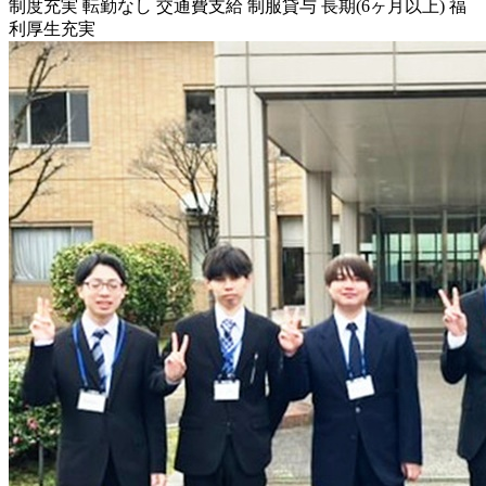
制度充実
転勤なし
交通費支給
制服貸与
長期(6ヶ月以上)
福
利厚生充実