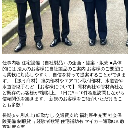
仕事内容
住宅設備（自社製品）の企画・提案・販売 ●具体
的には 法人のお客様に自社製品のご案内 お客様のご要望に
も柔軟に対応しやすく、自信を持って提案することができま
す。 【扱う商材】 換気部材やエアコン取付部材、水道管や
水道管継手など 【お客様について】 電材商社や管材商社な
ど既存のお客様が9割以上。 1日に5～10件程度訪問しながら
信頼関係を築きます。 新規のお客様をご紹介いただけるこ
とも多数！
長期(6ヶ月以上)
転勤なし
交通費支給
福利厚生充実
社会保
険完備
制服貸与
経験者歓迎
住宅補助有
マイカー通勤OK
教
育制度充実