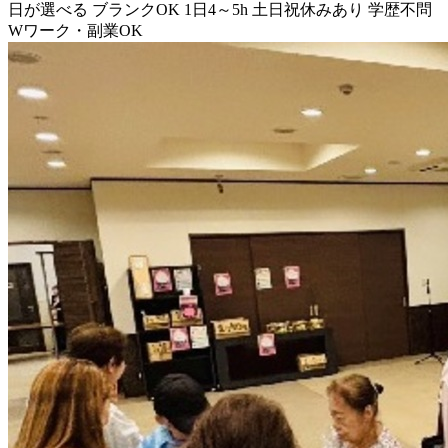
日が選べる
ブランクOK
1日4～5h
土日祝休みあり
学歴不問
Wワーク・副業OK