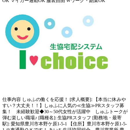
OK
マイカー通勤OK
服装自由
Wワーク・副業OK
仕事内容
しゅふの働くを応援！ [求人概要]: 【本当に休みや
すい？大丈夫！！】しゅふに人気の≪生協≫PRスタッフ募
集！ 未経験歓迎◆30～50代女性が活躍中 しゅふトークが
弾む楽しい職場♪ [職種名]: 生協PRスタッフ [勤務地・最寄
駅]: 愛知県豊川市本野ケ原1-5-1 【住所】豊川市本野ケ原1-5-
1 ※車通勤ＯＫです！ あいち生活協同組合 豊川営業所 豊