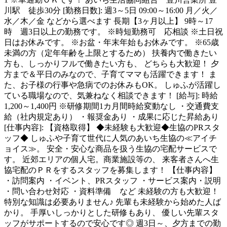
川駅 徒歩30分 [勤務日数]: 週3～5日 09:00～16:00 月／火／
水／木／金 などから選べます 長期【3ヶ月以上】 9時～17
時 週3日以上の勤務です。 ※時短勤務可 応相談 ※土日祝
日はお休みです。 ※お盆・年末年始もお休みです。 ※65歳
未満の方（定年年齢を上限とするため） 扶養内で働きたい
方も、しっかりフルで働きたい方も、 どちらも大歓迎！ 夕
方まで＆平日のみなので、子育てママも活躍できます！ ま
た、お子様の行事や急病でのお休みもOK。 しゅふが活躍し
ている職場なので、気兼ねなく相談できます！ [給与]: 時給
1,200～1,400円 ※研修期間1カ月間時給変動なし ・交通費支
給（社内規定あり） ・報奨金あり ・成果に応じた昇給あり
[仕事内容]: 【資格取得】 ◆未経験も大歓迎◆生協のPRスタ
ッフ◆ しゅふや子育て世代に人気のあいち生協の≪アイチ
ョイス≫。 安全・安心な商品を扱う生協の宅配サービスで
す。 近郊エリアの個人宅。商業施設等の、 来客者さんへ生
協宅配のＰＲをするスタッフを募集します！ 【仕事内容】
・訪問案内 ・イベント、PRスタッフ ・サービス案内・説明
・問い合わせ対応 ・資料準備 など 未経験の方も大歓迎！
特別な知識は必要ありません♪ 先輩も未経験から始めた人ば
かり。 手厚いしっかりとした研修もあり、 優しい先輩スタ
ッフがサポートするので安心です◎ 週3日～、夕方までの勤