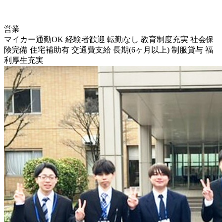
営業
マイカー通勤OK
経験者歓迎
転勤なし
教育制度充実
社会保
険完備
住宅補助有
交通費支給
長期(6ヶ月以上)
制服貸与
福
利厚生充実