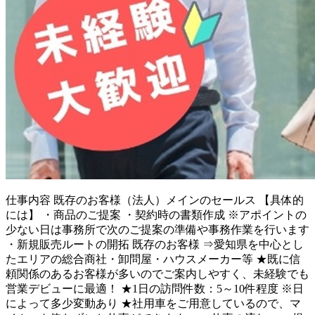
仕事内容
既存のお客様（法人）メインのセールス 【具体的
には】 ・商品のご提案 ・契約時の書類作成 ※アポイントの
少ない日は事務所で次のご提案の準備や事務作業を行います
・新規販売ルートの開拓 既存のお客様 ⇒愛知県を中心とし
たエリアの総合商社・卸問屋・ハウスメーカー等 ★既に信
頼関係のあるお客様が多いのでご案内しやすく、未経験でも
営業デビューに最適！ ★1日の訪問件数：5～10件程度 ※日
によって多少変動あり ★社用車をご用意しているので、マ