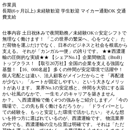
作業員
長期(6ヶ月以上)
未経験歓迎
学生歓迎
マイカー通勤OK
交通
費支給
仕事内容
土日祝休みで夜間勤務／未経験OK☆安定シフトで
無理なく働けます！ 「この世界の繁栄へ、心をつなぐ」 た
だ荷物を運ぶだけでなく、日本のビジネスと社会を根底から
支える。 それが「カンガルー便」の誇りです。 ★★西濃運
輸の圧倒的な実績★★ 【シェアNo.1】企業間物流（BtoB）
トップクラス！ 【取引20万社】全国の企業を支える強固な
基盤！ 【16、000名超】 多くの仲間が安定環境で活躍中！
個人宅配とは違い、法人顧客がメインだからこそ 「再配達
が少ない」「ルートが固定しやすい」 という大きなメリッ
トがあります。 業界No.1の安定感と、仲間を大切にする温
かい社風のなかで、 一生モノのキャリアを築きません
か？。 ＼西濃運輸で働く4つの強みをご紹介します／ 「今の
職場で、この先も長く働けるだろうか」 「ドライバーとし
ての経験を、もっと安定した環境で活かしたい」 そんな想
いを持つ方に選ばれているのが、西濃運輸です。 物流業界
の中でも、西濃運輸の立ち位置は明確です。 それは「ただ