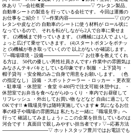
休あり ▽─会社概要──────────────▽ ウレタン製品、
自動車シートの製造を 行っている会社です。 今回は運搬の
お仕事をご紹介！ ▽─作業内容──────────────▽ (1)ウ
レタンや皮などの 自動車のシートに使う材料が ロール状に
なっているので、 それを転がしながら2人で台車に乗せま
す。 (2)機械まで持っていきます。 (3)機械には2人で よいし
ょっと広げて乗せていきます。 (4)スタートボタンをポチッ
と (5)機械が巻き取っていくので 以上がないか確認します。
▽─職場環境・設備───────────▽ お仕事を教えてくれ
る方は、 50代の優しい男性社員さんです♪ 作業中の雰囲気は
みなさんテキパキとしている印象です♪ 制服 ・上下貸与 ・
帽子貸与 ・安全靴のみご自身で用意をお願いします。 （色
の指定なし） 設備 ・スポットクーラー ・ロッカー ・更衣室
・駐車場 ・休憩室 ・食堂 ※480円で注文可能 休憩中は、 ・
休憩室でお弁当を食べながらゆっくり ・車内でお昼寝して
リフレッシュ ・外出してお買い物 などなど 自由に過ごして
OKです!! ★職場見学は随時実施しています★ 気になるお仕
事の様子や職場の雰囲気は 私たちと一緒に『職場見学』へ
行って 確認してみましょう♪ ここの企業を担当しているのは
河合です！ 真面目で親しみやすい担当者です♪ ▽─応募方法
──────────────▽ ホットスタッフ豊川ではお電話でも