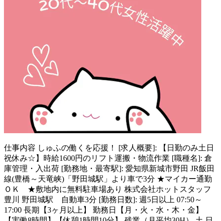
仕事内容
しゅふの働くを応援！ [求人概要]: 【日勤のみ土日
祝休み☆】時給1600円のリフト運搬・物流作業 [職種名]: 倉
庫管理・入出荷 [勤務地・最寄駅]: 愛知県新城市野田 JR飯田
線(豊橋～天竜峡)「野田城駅」より車で3分 ★マイカー通勤
ＯＫ ★敷地内に無料駐車場あり 株式会社ホットスタッフ
豊川 野田城駅 自動車3分 [勤務日数]: 週5日以上 07:50～
17:00 長期【3ヶ月以上】 勤務日【月・火・水・木・金】
【実働8時間】【休憩1時間10分】 残業（月平均30H） 土,日,