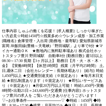
仕事内容
しゅふの働くを応援！ [求人概要]: しっかり稼ぎた
い方必見☆時給1450円☆残業多め☆ウレタン成形・加工作業
[職種名]: 倉庫管理・入出荷 [勤務地・最寄駅]: 愛知県新城市
富岡 JR飯田線(豊橋～天竜峡)「野田城駅」より車で8分 ★マ
イカー通勤ＯＫ ★敷地内に無料駐車場あり 株式会社ホッ
トスタッフ豊川 野田城駅 自動車8分 [勤務日数]: 週5日以上
08:30～17:30 長期【3ヶ月以上】 勤務日【月・火・水・木・
金】 【実働8時間】【休憩1時間】 残業（月平均25時間） 土,
日,週休二日 （会社カレンダー：長期休暇あり） [給与]: 時給
1,450円以上 ★交通費別途支給（※規定あり） ★毎月末日支
給 ★前払制度あります（※規定あり） ★即払いサービスあ
り（※規定あり） ■月収20万円以上可能！ 時給1,450円×実働
8時間×出勤21日＝243,600円+交通費 [仕事内容]: ホットスタ
ッフ豊川の求人を ご覧いただきありがとうございます！
▽─お仕事条件─────────────▽ ◆時給：1450円 ◆時
間：8:30～17:30 ◆残業：月平均25ｈ ◆休日：土日、長期連