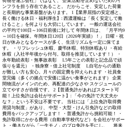
荷物を運ぶ会社」ではなく、 企業活動を止めないためのイ
ンフラを担う存在であること。 だからこそ、安定した荷量
と長期的な事業基盤があります。 1【業界屈指の安定感と、
長く働ける休日・福利厚生】: 西濃運輸は「長く安定して働
けること」を何よりも大切にしています。 一般の運送会社
の平均で100日～106日前後に対して 年間休日は、 「月平均9
～10日を確保。年間休日120日（2026年実績）！」 日曜・祝
日が休みとなるケースが多く、生活リズムを一定に保てま
す。 ・リフレッシュ休暇、慶弔休暇、特別休暇あり ・有給
休暇（入社半年後から付与。取得を推奨しています！） ・
永年勤続表彰・無事故表彰 L5年ごとの表彰と記念品で頑
張りを還元） ・独身寮・借上社宅制度 L自宅からの通勤
が難しい方も安心。月々の固定費を抑えられます ・社員食
堂完備（多くの拠点で安価に温かい食事がとれます） 企業
間物流がメインのため、再配達の少なさや スケジュールの
立てやすさが自慢です。 2【普通免許があればスタート可
能！上位免許は会社がサポート】: 「今の免許で大丈夫か
な？」という不安は不要です。 当社には「上位免許取得費
用貸与制度」があり、 中型・大型・けん引免許などの取得
費用をバックアップします！ ・普通免許から挑戦可能！ ・
免許取得にかかる費用（自動車学校代など）を会社がサポー
ト ・働きながら「一生モノ」のプロ免許を手にし、 将来