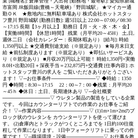
業 [職種名]: 倉庫管理・入出荷 [勤務地・最寄駅]: 愛知県新城
市富岡 JR飯田線(豊橋～天竜峡)「野田城駅」 ★マイカー通
勤ＯＫ ★敷地内に無料駐車場あり 株式会社ホットスタッ
フ豊川 野田城駅 [勤務日数]: 週5日以上 22:00～07:00／08:30
～17:15 長期【3ヶ月以上】 勤務日【月・火・水・木・金】
【実働8時間】【休憩1時間】 残業（月平均20～45H） 土,日,
週休二日 （会社カレンダー：長期休暇あり） [給与]: 時給
1,350円以上 ★交通費別途支給（※規定あり） ★毎月末日支
給 ★前払制度あります（※規定あり） ★即払いサービスあ
り（※規定あり） ■月収20万円以上可能！ 時給1,350円×実働
8.0H×出勤20日＋深夜手当＝232,875円+交通費 [仕事内容]: ホ
ットスタッフ豊川の求人を ご覧いただきありがとうござい
ます！ ▽─お仕事条件─────────────▽ ◆時給：1350
円 ◆時間：8:30～17:15 22：00～7：00 ◆残業：月平均20
～45ｈ ◆休日：土日、長期連休あり ▽─会社概要
──────────────▽ ウレタン製品の製造をしている企業
です。 今回はカウンターリフトでの作業の お仕事をご紹
介！ ▽─作業内容──────────────▽ (1)1m×1m×2mのブ
ロック状のウレタンを カウンターリフトを使って運びま
す。 (2)倉庫内とトラックがつくところまでを 1日約100往復
程して作業になります。 1日中フォークリフトに乗っての作
業です！ ▽─職場環境・設備───────────▽ お仕事を教