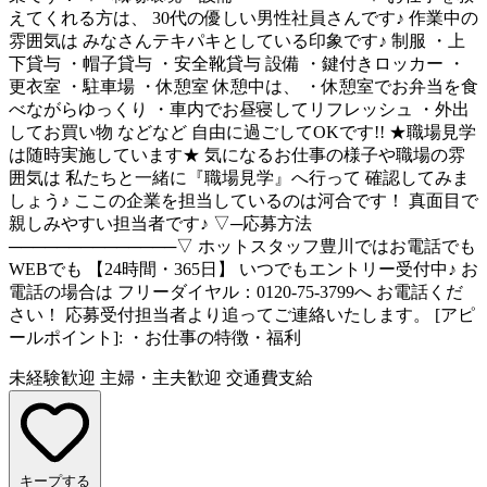
えてくれる方は、 30代の優しい男性社員さんです♪ 作業中の
雰囲気は みなさんテキパキとしている印象です♪ 制服 ・上
下貸与 ・帽子貸与 ・安全靴貸与 設備 ・鍵付きロッカー ・
更衣室 ・駐車場 ・休憩室 休憩中は、 ・休憩室でお弁当を食
べながらゆっくり ・車内でお昼寝してリフレッシュ ・外出
してお買い物 などなど 自由に過ごしてOKです!! ★職場見学
は随時実施しています★ 気になるお仕事の様子や職場の雰
囲気は 私たちと一緒に『職場見学』へ行って 確認してみま
しょう♪ ここの企業を担当しているのは河合です！ 真面目で
親しみやすい担当者です♪ ▽─応募方法
──────────────▽ ホットスタッフ豊川ではお電話でも
WEBでも 【24時間・365日】 いつでもエントリー受付中♪ お
電話の場合は フリーダイヤル：0120-75-3799へ お電話くだ
さい！ 応募受付担当者より追ってご連絡いたします。 [アピ
ールポイント]: ・お仕事の特徴・福利
未経験歓迎
主婦・主夫歓迎
交通費支給
キープする