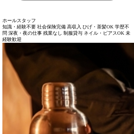
ホールスタッフ
知識・経験不要
社会保険完備
高収入
ひげ・茶髪OK
学歴不
問
深夜・夜の仕事
残業なし
制服貸与
ネイル・ピアスOK
未
経験歓迎