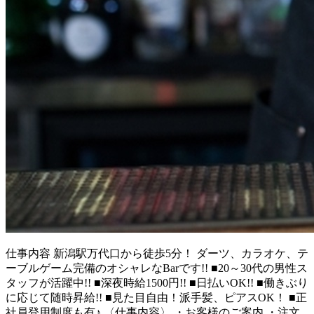
仕事内容
新潟駅万代口から徒歩5分！ ダーツ、カラオケ、テ
ーブルゲーム完備のオシャレなBarです!! ■20～30代の男性ス
タッフが活躍中!! ■深夜時給1500円!! ■日払いOK!! ■働きぶり
に応じて随時昇給!! ■見た目自由！派手髪、ピアスOK！ ■正
社員登用制度も有♪ 〈仕事内容〉 ・お客様のご案内 ・注文