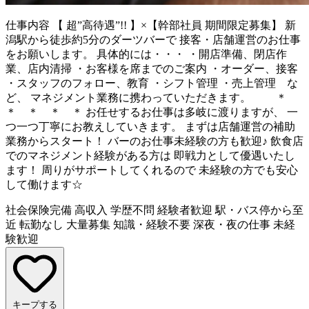
仕事内容
【 超”高待遇”!! 】×【幹部社員 期間限定募集】 新
潟駅から徒歩約5分のダーツバーで 接客・店舗運営のお仕事
をお願いします。 具体的には・・・ ・開店準備、閉店作
業、店内清掃 ・お客様を席までのご案内 ・オーダー、接客
・スタッフのフォロー、教育 ・シフト管理 ・売上管理 な
ど、 マネジメント業務に携わっていただきます。 ＊
＊ ＊ ＊ ＊ お任せするお仕事は多岐に渡りますが、 一
つ一つ丁寧にお教えしていきます。 まずは店舗運営の補助
業務からスタート！ バーのお仕事未経験の方も歓迎♪ 飲食店
でのマネジメント経験がある方は 即戦力として優遇いたし
ます！ 周りがサポートしてくれるので 未経験の方でも安心
して働けます☆
社会保険完備
高収入
学歴不問
経験者歓迎
駅・バス停から至
近
転勤なし
大量募集
知識・経験不要
深夜・夜の仕事
未経
験歓迎
キープする